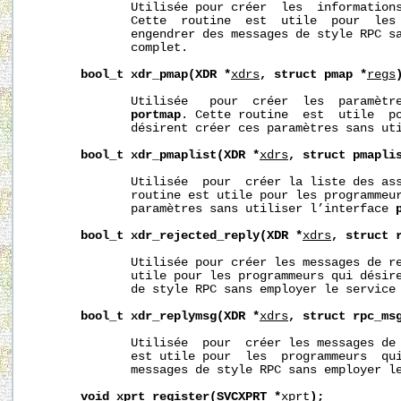
              Utilisée pour créer  les  informations
              Cette  routine  est  utile  pour  les 
              engendrer des messages de style RPC sa
              complet.

bool_t
xdr_pmap(XDR
*
xdrs
,
struct
pmap
*
regs
              Utilisée   pour  créer  les  paramètre
portmap
. Cette routine  est  utile  po
              désirent créer ces paramètres sans ut
bool_t
xdr_pmaplist(XDR
*
xdrs
,
struct
pmapli
              Utilisée  pour  créer la liste des ass
              routine est utile pour les programmeur
              paramètres sans utiliser l’interface 
bool_t
xdr_rejected_reply(XDR
*
xdrs
,
struct
              Utilisée pour créer les messages de re
              utile pour les programmeurs qui désire
              de style RPC sans employer le service 
bool_t
xdr_replymsg(XDR
*
xdrs
,
struct
rpc_ms
              Utilisée  pour  créer les messages de 
              est utile pour  les  programmeurs  qui
              messages de style RPC sans employer le
void
xprt_register(SVCXPRT
*
xprt
);