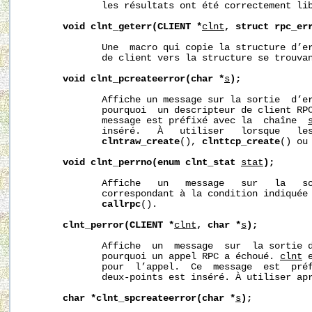
              les résultats ont été correctement lib
void
clnt_geterr(CLIENT
*
clnt
,
struct
rpc_er
              Une  macro qui copie la structure d’er
              de client vers la structure se trouva
void
clnt_pcreateerror(char
*
s
);
              Affiche un message sur la sortie  d’er
              pourquoi  un descripteur de client RPC
              message est préfixé avec la  chaîne  
              inséré.   À   utiliser   lorsque   le
clntraw_create
(), 
clnttcp_create
() ou
void
clnt_perrno(enum
clnt_stat
stat
);
              Affiche   un   message   sur   la   so
              correspondant à la condition indiquée
callrpc
().

clnt_perror(CLIENT
*
clnt
,
char
*
s
);
              Affiche  un  message  sur  la sortie d
              pourquoi un appel RPC a échoué. 
clnt
 
              pour  l’appel.  Ce  message  est  pré
              deux-points est inséré. À utiliser ap
char
*clnt_spcreateerror(char
*
s
);