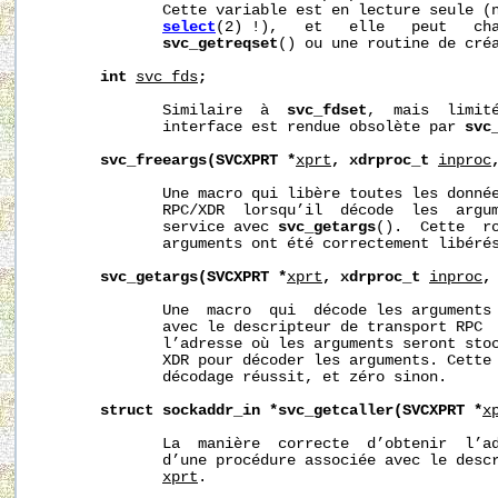
              Cette variable est en lecture seule (n
select
(2) !),   et   elle   peut   cha
svc_getreqset
() ou une routine de créa
int
svc_fds
;
              Similaire  à  
svc_fdset
,  mais  limité
              interface est rendue obsolète par 
svc
svc_freeargs(SVCXPRT
*
xprt
,
xdrproc_t
inproc
              Une macro qui libère toutes les donnée
              RPC/XDR  lorsqu’il  décode  les  argum
              service avec 
svc_getargs
().  Cette  ro
              arguments ont été correctement libérés
svc_getargs(SVCXPRT
*
xprt
,
xdrproc_t
inproc
,
              Une  macro  qui  décode les arguments 
              avec le descripteur de transport RPC 
              l’adresse où les arguments seront sto
              XDR pour décoder les arguments. Cette 
              décodage réussit, et zéro sinon.

struct
sockaddr_in
*svc_getcaller(SVCXPRT
*
x
              La  manière  correcte  d’obtenir  l’ad
              d’une procédure associée avec le descr
xprt
.
