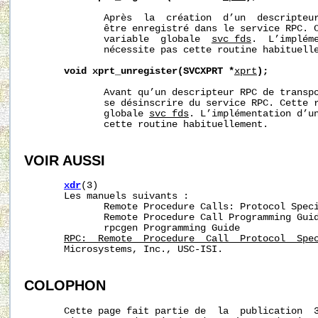
              Après  la  création  d’un  descripteur
              être enregistré dans le service RPC. C
              variable  globale  
svc_fds
.  L’impléme
              nécessite pas cette routine habituelle
void
xprt_unregister(SVCXPRT
*
xprt
);
              Avant qu’un descripteur RPC de transpo
              se désinscrire du service RPC. Cette r
              globale 
svc_fds
. L’implémentation d’un
              cette routine habituellement.

VOIR AUSSI
xdr
(3)

       Les manuels suivants :

              Remote Procedure Calls: Protocol Speci
              Remote Procedure Call Programming Guid
              rpcgen Programming Guide

RPC:  Remote  Procedure  Call  Protocol  Spe
       Microsystems, Inc., USC-ISI.

COLOPHON
       Cette page fait partie de  la  publication  