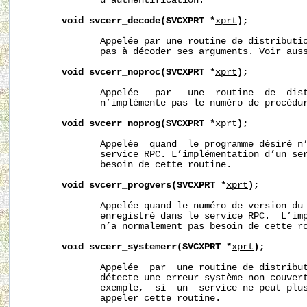
              d’authentification.

void
svcerr_decode(SVCXPRT
*
xprt
);
              Appelée par une routine de distributio
              pas à décoder ses arguments. Voir aus
void
svcerr_noproc(SVCXPRT
*
xprt
);
              Appelée   par   une  routine  de  dist
              n’implémente pas le numéro de procédur
void
svcerr_noprog(SVCXPRT
*
xprt
);
              Appelée  quand  le programme désiré n’
              service RPC. L’implémentation d’un ser
              besoin de cette routine.

void
svcerr_progvers(SVCXPRT
*
xprt
);
              Appelée quand le numéro de version du 
              enregistré dans le service RPC.  L’imp
              n’a normalement pas besoin de cette ro
void
svcerr_systemerr(SVCXPRT
*
xprt
);
              Appelée  par  une routine de distribut
              détecte une erreur système non couvert
              exemple,  si  un  service ne peut plus
              appeler cette routine.
