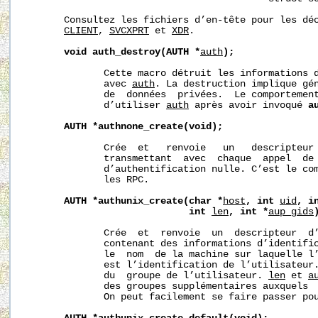
       Consultez les fichiers d’en-tête pour les dé
CLIENT
, 
SVCXPRT
 et 
XDR
.

void
auth_destroy(AUTH
*
auth
);
              Cette macro détruit les informations d
              avec 
auth
. La destruction implique gén
              de  données  privées.  Le comportement
              d’utiliser 
auth
 après avoir invoqué 
a
AUTH
*authnone_create(void);
              Crée  et   renvoie   un   descripteur 
              transmettant  avec  chaque  appel  de 
              d’authentification nulle. C’est le com
              les RPC.

AUTH
*authunix_create(char
*
host
,
int
uid
,
i
int
len
,
int
*
aup_gids
              Crée  et  renvoie  un  descripteur  d’
              contenant des informations d’identifi
              le  nom  de la machine sur laquelle l
              est l’identification de l’utilisateur
              du  groupe de l’utilisateur. 
len
 et 
a
              des groupes supplémentaires auxquels  
              On peut facilement se faire passer pou