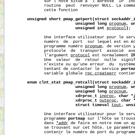
              sur l’hôte situé à  l’adresse  IP  in
              routine  peut  renvoyer NULL. La comm
              cette fonction

unsigned
short
pmap_getport(struct
sockaddr_
unsigned
long
prognum
,
u
unsigned
int
protocol
);
              Une interface utilisateur pour le ser
              numéro  de  port  sur lequel est en éc
              programme numéro 
prognum
, de version 
              protocole  de  transport  associé  av
              l’argument 
protocol
 est normalement 
I
              Une  valeur  de  retour  nulle  signif
              n’existe ou qu’une erreur  du  système
              tentant de contacter le service 
portm
              variable globale 
rpc_createerr
 contie
enum
clnt_stat
pmap_rmtcall(struct
sockaddr_
unsigned
long
prognum
,
u
unsigned
long
procnum
,
xdrproc_t
inproc
,
char
*
xdrproc_t
outproc
,
char
struct
timeval
tout
,
uns
              Une interface utilisateur pour le ser
              programme 
portmap
 sur l’hôte se trouva
              dans 
*addr
 de faire en notre nom un ap
              se trouvant sur cet hôte. Le paramètr
              contenir le numéro de port du programm