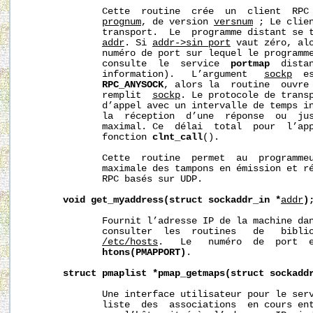
              Cette  routine  crée  un  client  RPC 
prognum
, de version 
versnum
 ; Le clien
              transport.  Le  programme distant se t
addr
. Si 
addr->sin_port
 vaut zéro, alo
              numéro de port sur lequel le programme
              consulte  le  service  
portmap
  dista
              information).   L’argument   
sockp
  e
RPC_ANYSOCK
, alors la  routine  ouvre 
              remplit  
sockp
. Le protocole de transp
              d’appel avec un intervalle de temps i
              la  réception  d’une  réponse  ou  jus
              maximal. Ce  délai  total  pour  l’app
              fonction 
clnt_call
().

              Cette  routine  permet  au  programmeu
              maximale des tampons en émission et ré
              RPC basés sur UDP.

void
get_myaddress(struct
sockaddr_in
*
addr
)
              Fournit l’adresse IP de la machine da
              consulter  les  routines   de   biblio
/etc/hosts
.   Le   numéro  de  port  e
htons(PMAPPORT)
.

struct
pmaplist
*pmap_getmaps(struct
sockadd
              Une interface utilisateur pour le ser
              liste  des  associations  en cours ent