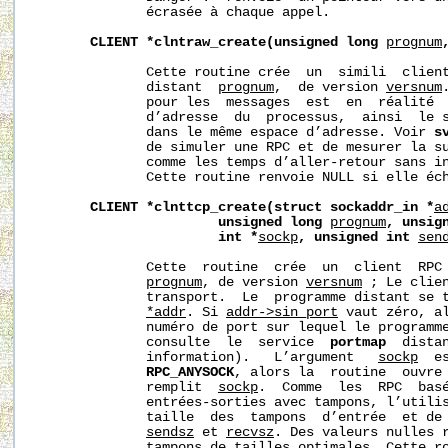
              écrasée à chaque appel.

CLIENT
*clntraw_create(unsigned
long
prognum
              Cette routine crée  un  simili  client
              distant  
prognum
,  de version 
versnum
              pour les  messages  est  en  réalité  
              d’adresse  du  processus,  ainsi  le s
              dans le même espace d’adresse. Voir 
s
              de simuler une RPC et de mesurer la su
              comme les temps d’aller-retour sans in
              Cette routine renvoie NULL si elle éch
CLIENT
*clnttcp_create(struct
sockaddr_in
*
a
unsigned
long
prognum
,
unsig
int
*
sockp
,
unsigned
int
sen
              Cette  routine  crée  un  client  RPC 
prognum
, de version 
versnum
 ; Le clien
              transport.  Le  programme distant se t
*addr
. Si 
addr->sin_port
 vaut zéro, al
              numéro de port sur lequel le programme
              consulte  le  service  
portmap
  dista
              information).   L’argument   
sockp
  e
RPC_ANYSOCK
, alors la  routine  ouvre 
              remplit  
sockp
.  Comme  les  RPC  basé
              entrées-sorties avec tampons, l’utilis
              taille  des  tampons  d’entrée  et de 
sendsz
 et 
recvsz
. Des valeurs nulles r
              tampons de tailles optimales. Cette ro