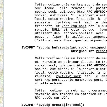
              Cette routine crée un transport de ser
              sur  lequel  elle  renvoie  un  pointe
              socket 
sock
, qui peut être 
RPC_ANYSOC
              socket  est créée. Si la socket n’est 
              local, cette routine  l’associe  à  un
              réussite,  
xprt->xp_sock
  est  le  des
              transport, et 
xprt->xp_port
 est le num
              renvoie  NULL  si  elle  échoue.  Comm
              utilisent des  entrées-sorties  avec  
              peuvent  fixer  la taille des tampons.
              l’allocation automatique de tampons de
SVCXPRT
*svcudp_bufcreate(int
sock
,
unsigned
unsigned
int
recos
              Cette routine crée un transport de ser
              et  renvoie un pointeur dessus. Le tra
              socket 
sock
, qui peut être 
RPC_ANYSOC
              socket  est créée. Si la socket n’est 
              local, cette routine  l’associe  à  un
              réussite,  
xprt->xp_sock
  est  le  des
xprt->xp_port
 est le numéro de port. C
              si elle échoue.

              Cette  routine  permet  au  programmeu
              maximale des tampons en émission et ré
              RPC basés sur UDP.

SVCXPRT
*svcudp_create(int
sock
);