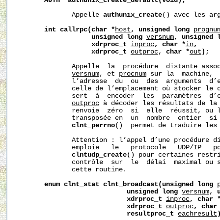
AUTH
*authunix_create_default(void);
              Appelle 
authunix_create
() avec les arg
int
callrpc(char
*
host
,
unsigned
long
prognu
unsigned
long
versnum
,
unsigned
xdrproc_t
inproc
,
char
*
in
,
xdrproc_t
outproc
,
char
*
out
);
              Appelle  la  procédure  distante asso
versnum
, et 
procnum
 sur la  machine, 
              l’adresse  du  ou  des  arguments  d’
              celle de l’emplacement où stocker le 
              sert  à  encoder  les  paramètres  d’e
outproc
 à décoder les résultats de la 
              renvoie  zéro  si  elle  réussit, ou 
              transposée en  un  nombre  entier  si 
clnt_perrno
()  permet de traduire les 
              Attention : l’appel d’une procédure di
              emploie   le   protocole   UDP/IP   po
clntudp_create
() pour certaines restri
              contrôle  sur  le  délai  maximal ou s
              cette routine.

enum
clnt_stat
clnt_broadcast(unsigned
long
unsigned
long
versnum
,
xdrproc_t
inproc
,
char
xdrproc_t
outproc
,
char
resultproc_t
eachresult