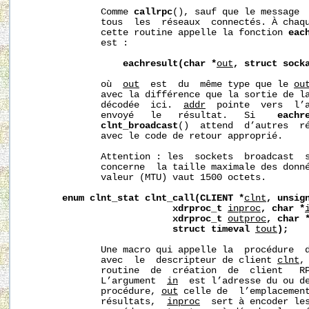
              Comme 
callrpc
(), sauf que le message  
              tous  les  réseaux  connectés. À chaqu
              cette routine appelle la fonction 
eac
              est :

eachresult(char
*
out
,
struct
sock
              où  
out
  est  du  même type que le 
ou
              avec la différence que la sortie de la
              décodée  ici.  
addr
  pointe  vers  l’a
              envoyé   le   résultat.   Si    
eachr
clnt_broadcast
()  attend  d’autres  ré
              avec le code de retour approprié.

              Attention : les  sockets  broadcast  s
              concerne  la taille maximale des donné
              valeur (MTU) vaut 1500 octets.

enum
clnt_stat
clnt_call(CLIENT
*
clnt
,
unsig
xdrproc_t
inproc
,
char
*
xdrproc_t
outproc
,
char
struct
timeval
tout
);
              Une macro qui appelle la  procédure  
              avec  le  descripteur de client 
clnt
,
              routine  de  création  de  client   R
              L’argument  
in
  est l’adresse du ou de
              procédure, 
out
 celle de  l’emplacement
              résultats,  
inproc
  sert à encoder les