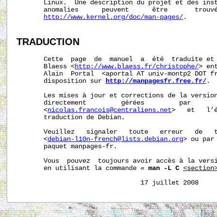
       Linux.  Une description du projet et des inst
       anomalies      peuvent      être       trouvé
http://www.kernel.org/doc/man-pages/
.

TRADUCTION
       Cette  page  de  manuel  a  été  traduite et 
       Blaess <
http://www.blaess.fr/christophe/
> en
       Alain  Portal  <aportal AT univ-montp2 DOT fr
       disposition sur 
http://manpagesfr.free.fr/
.

       Les mises à jour et corrections de la version
       directement         gérées         par       
       <
nicolas.francois@centraliens.net
>   et   l’é
       traduction de Debian.

       Veuillez   signaler   toute   erreur   de   t
       <
debian-l10n-french@lists.debian.org
> ou par 
       paquet manpages-fr.

       Vous  pouvez  toujours avoir accès à la versi
       en utilisant la commande « 
man -L C
<section