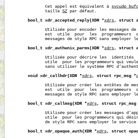
              Cet appel est équivalent à 
svcudp_buf
              taille 
SZ
 par défaut.

bool_t
xdr_accepted_reply(XDR
*
xdrs
,
struct
              Utilisée pour encoder les messages de 
              est  utile  pour  les  programmeurs  q
              messages de style RPC sans employer le
bool_t
xdr_authunix_parms(XDR
*
xdrs
,
struct
              Utilisée pour décrire les  identités  
              utile  pour les programmeurs qui veule
              sans utiliser le système RPC d’authent
void
xdr_callhdr(XDR
*
xdrs
,
struct
rpc_msg
*
              Utilisée pour créer les entêtes de mes
              est  utile  pour  les  programmeurs  q
              messages de style RPC sans employer le
bool_t
xdr_callmsg(XDR
*
xdrs
,
struct
rpc_msg
              Utilisée pour créer les messages d’app
              utile  pour les programmeurs qui désir
              de style RPC sans employer le service 
bool_t
xdr_opaque_auth(XDR
*
xdrs
,
struct
opa