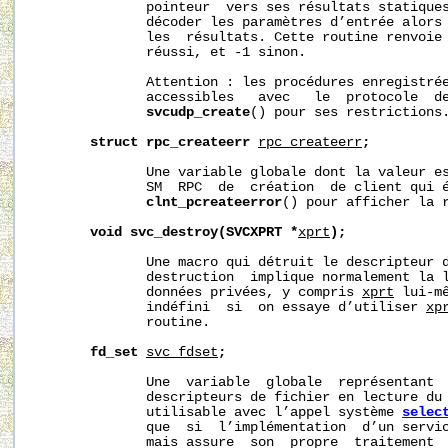
              pointeur  vers ses résultats statique
              décoder les paramètres d’entrée alors
              les  résultats. Cette routine renvoie 
              réussi, et -1 sinon.

              Attention : les procédures enregistrée
              accessibles   avec   le  protocole  de
svcudp_create
() pour ses restrictions.
struct
rpc_createerr
rpc_createerr
;
              Une variable globale dont la valeur es
              SM  RPC  de  création  de client qui é
clnt_pcreateerror
() pour afficher la r
void
svc_destroy(SVCXPRT
*
xprt
);
              Une macro qui détruit le descripteur 
              destruction  implique normalement la l
              données privées, y compris 
xprt
 lui-m
              indéfini  si  on essaye d’utiliser 
xp
              routine.

fd_set
svc_fdset
;
              Une  variable  globale  représentant  
              descripteurs de fichier en lecture du 
              utilisable avec l’appel système 
selec
              que  si  l’implémentation  d’un servi
              mais assure  son  propre  traitement  