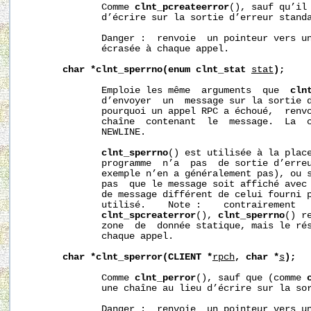
              Comme 
clnt_pcreateerror
(), sauf qu’il 
              d’écrire sur la sortie d’erreur standa
              Danger :  renvoie  un pointeur vers un
              écrasée à chaque appel.

char
*clnt_sperrno(enum
clnt_stat
stat
);
              Emploie les même  arguments  que  
cln
              d’envoyer  un  message sur la sortie d
              pourquoi un appel RPC a échoué,  renvo
              chaîne  contenant  le  message.  La  c
              NEWLINE.

clnt_sperrno
() est utilisée à la plac
              programme  n’a  pas  de sortie d’erreu
              exemple n’en a généralement pas), ou s
              pas  que le message soit affiché avec
              de message différent de celui fourni 
              utilisé.    Note :    contrairement  
clnt_spcreaterror
(), 
clnt_sperrno
() r
              zone  de  donnée statique, mais le rés
              chaque appel.

char
*clnt_sperror(CLIENT
*
rpch
,
char
*
s
);
              Comme 
clnt_perror
(), sauf que (comme 
              une chaîne au lieu d’écrire sur la sor
              Danger :  renvoie  un pointeur vers un