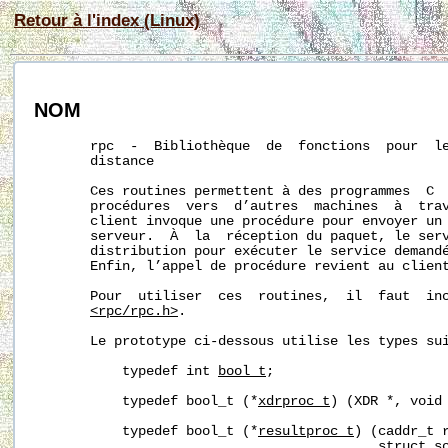
Retour à l'index (Linux)
NOM
       rpc  -  Bibliothèque  de  fonctions  pour  le
       distance

       Ces routines permettent à des programmes  C  
       procédures  vers  d’autres  machines  à  trav
       client invoque une procédure pour envoyer un 
       serveur.  À  la  réception du paquet, le serv
       distribution pour exécuter le service demandé
       Enfin, l’appel de procédure revient au client
       Pour  utiliser  ces  routines,  il  faut  inc
<rpc/rpc.h>
.

       Le prototype ci-dessous utilise les types sui
           typedef int 
bool_t
;

           typedef bool_t (*
xdrproc_t
) (XDR *, void 
           typedef bool_t (*
resultproc_t
) (caddr_t r
                                           struct so