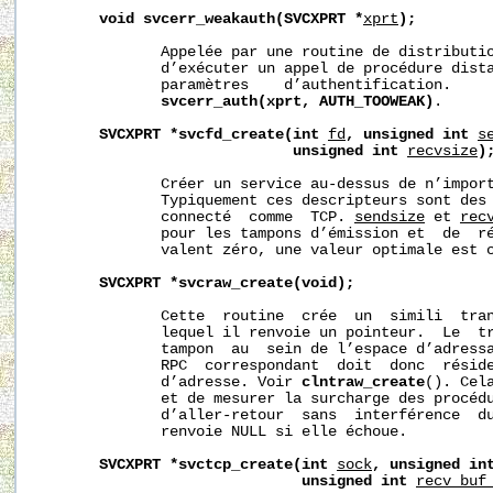
void
svcerr_weakauth(SVCXPRT
*
xprt
);
              Appelée par une routine de distributio
              d’exécuter un appel de procédure dista
              paramètres    d’authentification.     
svcerr_auth(xprt,
AUTH_TOOWEAK)
.

SVCXPRT
*svcfd_create(int
fd
,
unsigned
int
s
unsigned
int
recvsize
)
              Créer un service au-dessus de n’import
              Typiquement ces descripteurs sont des 
              connecté  comme  TCP. 
sendsize
 et 
rec
              pour les tampons d’émission et  de  ré
              valent zéro, une valeur optimale est c
SVCXPRT
*svcraw_create(void);
              Cette  routine  crée  un  simili  tran
              lequel il renvoie un pointeur.  Le  tr
              tampon  au  sein de l’espace d’adressa
              RPC  correspondant  doit  donc  réside
              d’adresse. Voir 
clntraw_create
(). Cel
              et de mesurer la surcharge des procédu
              d’aller-retour  sans  interférence  du
              renvoie NULL si elle échoue.

SVCXPRT
*svctcp_create(int
sock
,
unsigned
in
unsigned
int
recv_buf