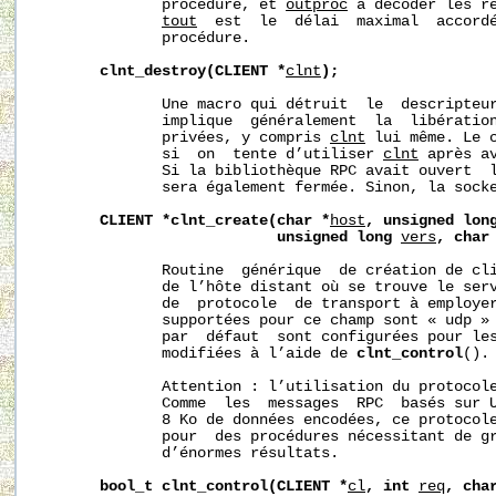
              procédure, et 
outproc
 à décoder les ré
tout
  est  le  délai  maximal  accordé
              procédure.

clnt_destroy(CLIENT
*
clnt
);
              Une macro qui détruit  le  descripteur
              implique  généralement  la  libération
              privées, y compris 
clnt
 lui même. Le c
              si  on  tente d’utiliser 
clnt
 après a
              Si la bibliothèque RPC avait ouvert  l
              sera également fermée. Sinon, la socke
CLIENT
*clnt_create(char
*
host
,
unsigned
lon
unsigned
long
vers
,
char
              Routine  générique  de création de cl
              de l’hôte distant où se trouve le ser
              de  protocole  de transport à employer
              supportées pour ce champ sont « udp » 
              par  défaut  sont configurées pour les
              modifiées à l’aide de 
clnt_control
().

              Attention : l’utilisation du protocole
              Comme  les  messages  RPC  basés sur U
              8 Ko de données encodées, ce protocole
              pour  des procédures nécessitant de gr
              d’énormes résultats.

bool_t
clnt_control(CLIENT
*
cl
,
int
req
,
cha