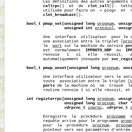
              Les définitions des autres arguments s
callrpc
()  et  de  
clnt_call
().  Cette
              utilisée pour faire un  « ping»  et  r
clnt_broadcast
().

bool_t
pmap_set(unsigned
long
prognum
,
unsig
unsigned
int
protocol
,
unsig
              Une  interface  utilisateur  pour le 
              une association entre le triplet [
pro
              le  
port
 sur la machine du service 
po
              est  normalement  
IPPROTO_UDP
  ou  
IP
              renvoie   1   si   elle   réussit,   e
              automatiquement invoquée par 
svc_regi
bool_t
pmap_unset(unsigned
long
prognum
,
uns
              Une interface utilisateur vers le ser
              toute  association entre le triplet [
ports
 de la machine où  se  trouve  l
              routine renvoie 1 si elle réussit, et 
int
registerrpc(unsigned
long
prognum
,
unsig
unsigned
long
procnum
,
char
xdrproc_t
inproc
,
xdrproc_t
              Enregistre  la  procédure  
procname
  
              requête arrive pour le programme 
prog
              pour  la  procédure  
procnum
,  
procna
              pointeur vers ses paramètres d’entrée