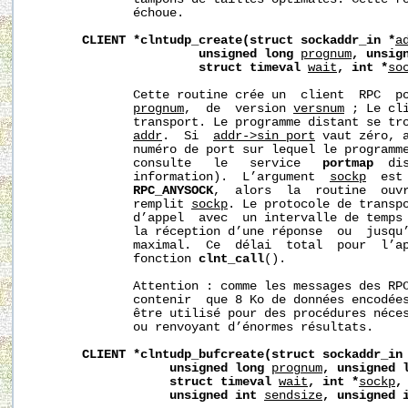
              échoue.

CLIENT
*clntudp_create(struct
sockaddr_in
*
a
unsigned
long
prognum
,
unsig
struct
timeval
wait
,
int
*
so
              Cette routine crée un  client  RPC  po
prognum
,  de  version 
versnum
 ; Le cli
              transport. Le programme distant se tro
addr
.  Si  
addr->sin_port
 vaut zéro, a
              numéro de port sur lequel le programme
              consulte   le   service   
portmap
  di
              information).  L’argument  
sockp
  est
RPC_ANYSOCK
,  alors  la  routine  ouvr
              remplit 
sockp
. Le protocole de transpo
              d’appel  avec  un intervalle de temps
              la réception d’une réponse  ou  jusqu’
              maximal.  Ce  délai  total  pour  l’ap
              fonction 
clnt_call
().

              Attention : comme les messages des RPC
              contenir  que 8 Ko de données encodées
              être utilisé pour des procédures néces
              ou renvoyant d’énormes résultats.

CLIENT
*clntudp_bufcreate(struct
sockaddr_in
unsigned
long
prognum
,
unsigned
struct
timeval
wait
,
int
*
sockp
,
unsigned
int
sendsize
,
unsigned