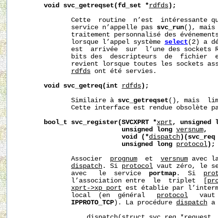
void
svc_getreqset(fd_set
*
rdfds
);
              Cette  routine  n’est  intéressante qu
              service n’appelle pas 
svc_run
(), mais 
              traitement personnalisé des événements
              lorsque l’appel système 
select
(2) a d
              est  arrivée  sur  l’une des sockets 
              bits des  descripteurs  de  fichier  e
              revient lorsque toutes les sockets ass
rdfds
 ont été servies.

void
svc_getreq(int
rdfds
);
              Similaire à 
svc_getreqset
(), mais  lim
              Cette interface est rendue obsolète p
bool_t
svc_register(SVCXPRT
*
xprt
,
unsigned
unsigned
long
versnum
,
void
(*
dispatch
)(svc_req
unsigned
long
protocol
);
              Associer  
prognum
  et  
versnum
 avec l
dispatch
. Si 
protocol
 vaut zéro, le se
              avec   le  service  
portmap
.  Si  
pro
              l’association entre  le  triplet  [
pr
xprt->xp_port
 est établie par l’inter
              local  (en  général   
protocol
   vaut
IPPROTO_TCP
). La procédure 
dispatch
 a
                  dispatch(struct svc_req *request, 