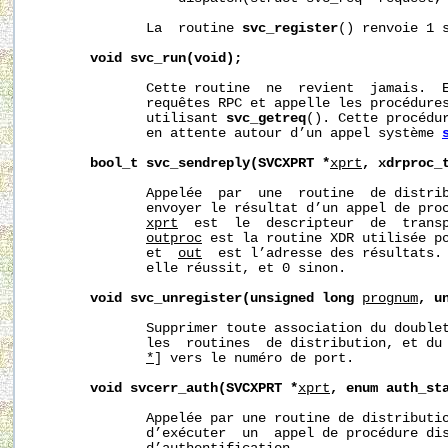
              La  routine 
svc_register
() renvoie 1 s
void
svc_run(void);
              Cette routine  ne  revient  jamais.  E
              requêtes RPC et appelle les procédures
              utilisant 
svc_getreq
(). Cette procédur
              en attente autour d’un appel système 
bool_t
svc_sendreply(SVCXPRT
*
xprt
,
xdrproc_
              Appelée  par  une  routine  de distrib
              envoyer le résultat d’un appel de proc
xprt
  est  le  descripteur  de  transp
outproc
 est la routine XDR utilisée po
              et  
out
  est l’adresse des résultats. 
              elle réussit, et 0 sinon.

void
svc_unregister(unsigned
long
prognum
,
u
              Supprimer toute association du double
              les  routines  de distribution, et du
*
] vers le numéro de port.

void
svcerr_auth(SVCXPRT
*
xprt
,
enum
auth_st
              Appelée par une routine de distributio
              d’exécuter  un  appel de procédure dis