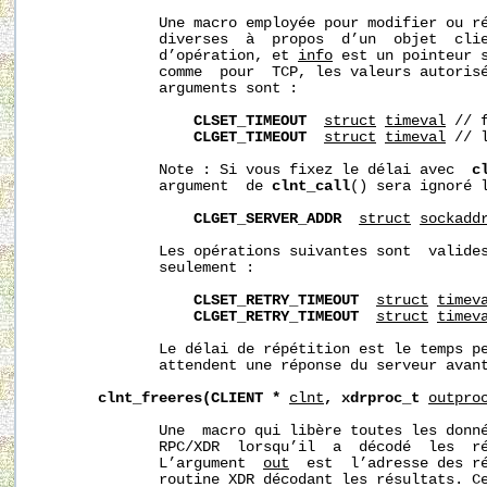
              Une macro employée pour modifier ou ré
              diverses  à  propos  d’un  objet  cli
              d’opération, et 
info
 est un pointeur s
              comme  pour  TCP, les valeurs autoris
              arguments sont :

CLSET_TIMEOUT
struct
timeval
 // 
CLGET_TIMEOUT
struct
timeval
 // 
              Note : Si vous fixez le délai avec  
c
              argument  de 
clnt_call
() sera ignoré l
CLGET_SERVER_ADDR
struct
sockadd
              Les opérations suivantes sont  valides
              seulement :

CLSET_RETRY_TIMEOUT
struct
timev
CLGET_RETRY_TIMEOUT
struct
timev
              Le délai de répétition est le temps pe
              attendent une réponse du serveur avant
clnt_freeres(CLIENT
*
clnt
,
xdrproc_t
outpro
              Une  macro qui libère toutes les donné
              RPC/XDR  lorsqu’il  a  décodé  les  ré
              L’argument  
out
  est  l’adresse des r
              routine XDR décodant les résultats. Ce