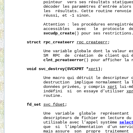
              pointeur  vers ses résultats statique
              décoder les paramètres d’entrée alors
              les  résultats. Cette routine renvoie 
              réussi, et -1 sinon.

              Attention : les procédures enregistrée
              accessibles   avec   le  protocole  de
svcudp_create
() pour ses restrictions.
struct
rpc_createerr
rpc_createerr
;
              Une variable globale dont la valeur es
              SM  RPC  de  création  de client qui é
clnt_pcreateerror
() pour afficher la r
void
svc_destroy(SVCXPRT
*
xprt
);
              Une macro qui détruit le descripteur 
              destruction  implique normalement la l
              données privées, y compris 
xprt
 lui-m
              indéfini  si  on essaye d’utiliser 
xp
              routine.

fd_set
svc_fdset
;
              Une  variable  globale  représentant  
              descripteurs de fichier en lecture du 
              utilisable avec l’appel système 
selec
              que  si  l’implémentation  d’un servi
              mais assure  son  propre  traitement  