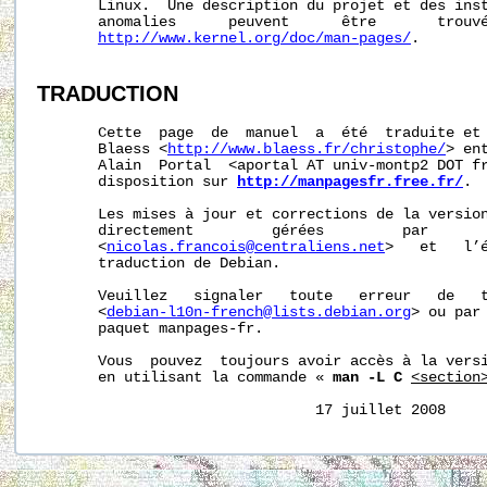
       Linux.  Une description du projet et des inst
       anomalies      peuvent      être       trouvé
http://www.kernel.org/doc/man-pages/
.

TRADUCTION
       Cette  page  de  manuel  a  été  traduite et 
       Blaess <
http://www.blaess.fr/christophe/
> en
       Alain  Portal  <aportal AT univ-montp2 DOT fr
       disposition sur 
http://manpagesfr.free.fr/
.

       Les mises à jour et corrections de la version
       directement         gérées         par       
       <
nicolas.francois@centraliens.net
>   et   l’é
       traduction de Debian.

       Veuillez   signaler   toute   erreur   de   t
       <
debian-l10n-french@lists.debian.org
> ou par 
       paquet manpages-fr.

       Vous  pouvez  toujours avoir accès à la versi
       en utilisant la commande « 
man -L C
<section