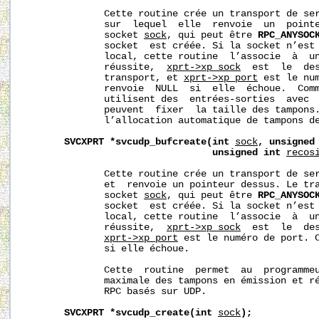
              Cette routine crée un transport de ser
              sur  lequel  elle  renvoie  un  pointe
              socket 
sock
, qui peut être 
RPC_ANYSOC
              socket  est créée. Si la socket n’est 
              local, cette routine  l’associe  à  un
              réussite,  
xprt->xp_sock
  est  le  des
              transport, et 
xprt->xp_port
 est le num
              renvoie  NULL  si  elle  échoue.  Comm
              utilisent des  entrées-sorties  avec  
              peuvent  fixer  la taille des tampons.
              l’allocation automatique de tampons de
SVCXPRT
*svcudp_bufcreate(int
sock
,
unsigned
unsigned
int
recos
              Cette routine crée un transport de ser
              et  renvoie un pointeur dessus. Le tra
              socket 
sock
, qui peut être 
RPC_ANYSOC
              socket  est créée. Si la socket n’est 
              local, cette routine  l’associe  à  un
              réussite,  
xprt->xp_sock
  est  le  des
xprt->xp_port
 est le numéro de port. C
              si elle échoue.

              Cette  routine  permet  au  programmeu
              maximale des tampons en émission et ré
              RPC basés sur UDP.

SVCXPRT
*svcudp_create(int
sock
);