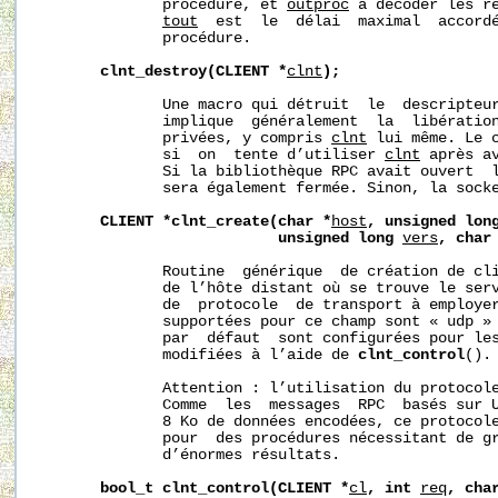
              procédure, et 
outproc
 à décoder les ré
tout
  est  le  délai  maximal  accordé
              procédure.

clnt_destroy(CLIENT
*
clnt
);
              Une macro qui détruit  le  descripteur
              implique  généralement  la  libération
              privées, y compris 
clnt
 lui même. Le c
              si  on  tente d’utiliser 
clnt
 après a
              Si la bibliothèque RPC avait ouvert  l
              sera également fermée. Sinon, la socke
CLIENT
*clnt_create(char
*
host
,
unsigned
lon
unsigned
long
vers
,
char
              Routine  générique  de création de cl
              de l’hôte distant où se trouve le ser
              de  protocole  de transport à employer
              supportées pour ce champ sont « udp » 
              par  défaut  sont configurées pour les
              modifiées à l’aide de 
clnt_control
().

              Attention : l’utilisation du protocole
              Comme  les  messages  RPC  basés sur U
              8 Ko de données encodées, ce protocole
              pour  des procédures nécessitant de gr
              d’énormes résultats.

bool_t
clnt_control(CLIENT
*
cl
,
int
req
,
cha