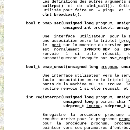
              Les définitions des autres arguments s
callrpc
()  et  de  
clnt_call
().  Cette
              utilisée pour faire un  « ping»  et  r
clnt_broadcast
().

bool_t
pmap_set(unsigned
long
prognum
,
unsig
unsigned
int
protocol
,
unsig
              Une  interface  utilisateur  pour le 
              une association entre le triplet [
pro
              le  
port
 sur la machine du service 
po
              est  normalement  
IPPROTO_UDP
  ou  
IP
              renvoie   1   si   elle   réussit,   e
              automatiquement invoquée par 
svc_regi
bool_t
pmap_unset(unsigned
long
prognum
,
uns
              Une interface utilisateur vers le ser
              toute  association entre le triplet [
ports
 de la machine où  se  trouve  l
              routine renvoie 1 si elle réussit, et 
int
registerrpc(unsigned
long
prognum
,
unsig
unsigned
long
procnum
,
char
xdrproc_t
inproc
,
xdrproc_t
              Enregistre  la  procédure  
procname
  
              requête arrive pour le programme 
prog
              pour  la  procédure  
procnum
,  
procna
              pointeur vers ses paramètres d’entrée