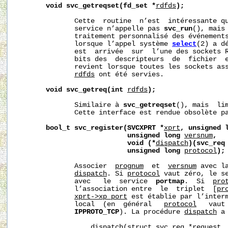
void
svc_getreqset(fd_set
*
rdfds
);
              Cette  routine  n’est  intéressante qu
              service n’appelle pas 
svc_run
(), mais 
              traitement personnalisé des événements
              lorsque l’appel système 
select
(2) a d
              est  arrivée  sur  l’une des sockets 
              bits des  descripteurs  de  fichier  e
              revient lorsque toutes les sockets ass
rdfds
 ont été servies.

void
svc_getreq(int
rdfds
);
              Similaire à 
svc_getreqset
(), mais  lim
              Cette interface est rendue obsolète p
bool_t
svc_register(SVCXPRT
*
xprt
,
unsigned
unsigned
long
versnum
,
void
(*
dispatch
)(svc_req
unsigned
long
protocol
);
              Associer  
prognum
  et  
versnum
 avec l
dispatch
. Si 
protocol
 vaut zéro, le se
              avec   le  service  
portmap
.  Si  
pro
              l’association entre  le  triplet  [
pr
xprt->xp_port
 est établie par l’inter
              local  (en  général   
protocol
   vaut
IPPROTO_TCP
). La procédure 
dispatch
 a
                  dispatch(struct svc_req *request, 