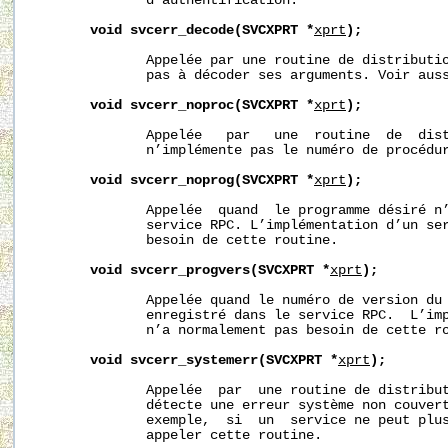
              d’authentification.

void
svcerr_decode(SVCXPRT
*
xprt
);
              Appelée par une routine de distributio
              pas à décoder ses arguments. Voir aus
void
svcerr_noproc(SVCXPRT
*
xprt
);
              Appelée   par   une  routine  de  dist
              n’implémente pas le numéro de procédur
void
svcerr_noprog(SVCXPRT
*
xprt
);
              Appelée  quand  le programme désiré n’
              service RPC. L’implémentation d’un ser
              besoin de cette routine.

void
svcerr_progvers(SVCXPRT
*
xprt
);
              Appelée quand le numéro de version du 
              enregistré dans le service RPC.  L’imp
              n’a normalement pas besoin de cette ro
void
svcerr_systemerr(SVCXPRT
*
xprt
);
              Appelée  par  une routine de distribut
              détecte une erreur système non couvert
              exemple,  si  un  service ne peut plus
              appeler cette routine.
