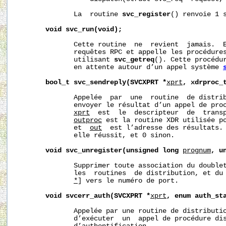
              La  routine 
svc_register
() renvoie 1 s
void
svc_run(void);
              Cette routine  ne  revient  jamais.  E
              requêtes RPC et appelle les procédures
              utilisant 
svc_getreq
(). Cette procédur
              en attente autour d’un appel système 
bool_t
svc_sendreply(SVCXPRT
*
xprt
,
xdrproc_
              Appelée  par  une  routine  de distrib
              envoyer le résultat d’un appel de proc
xprt
  est  le  descripteur  de  transp
outproc
 est la routine XDR utilisée po
              et  
out
  est l’adresse des résultats. 
              elle réussit, et 0 sinon.

void
svc_unregister(unsigned
long
prognum
,
u
              Supprimer toute association du double
              les  routines  de distribution, et du
*
] vers le numéro de port.

void
svcerr_auth(SVCXPRT
*
xprt
,
enum
auth_st
              Appelée par une routine de distributio
              d’exécuter  un  appel de procédure dis