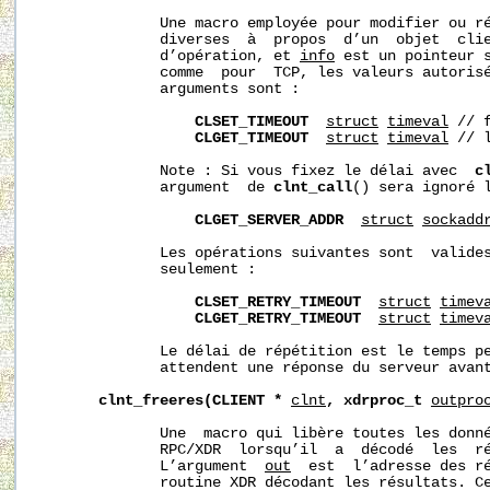
              Une macro employée pour modifier ou ré
              diverses  à  propos  d’un  objet  cli
              d’opération, et 
info
 est un pointeur s
              comme  pour  TCP, les valeurs autoris
              arguments sont :

CLSET_TIMEOUT
struct
timeval
 // 
CLGET_TIMEOUT
struct
timeval
 // 
              Note : Si vous fixez le délai avec  
c
              argument  de 
clnt_call
() sera ignoré l
CLGET_SERVER_ADDR
struct
sockadd
              Les opérations suivantes sont  valides
              seulement :

CLSET_RETRY_TIMEOUT
struct
timev
CLGET_RETRY_TIMEOUT
struct
timev
              Le délai de répétition est le temps pe
              attendent une réponse du serveur avant
clnt_freeres(CLIENT
*
clnt
,
xdrproc_t
outpro
              Une  macro qui libère toutes les donné
              RPC/XDR  lorsqu’il  a  décodé  les  ré
              L’argument  
out
  est  l’adresse des r
              routine XDR décodant les résultats. Ce