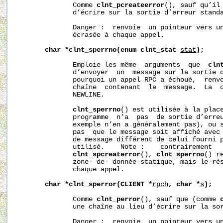
              Comme 
clnt_pcreateerror
(), sauf qu’il 
              d’écrire sur la sortie d’erreur standa
              Danger :  renvoie  un pointeur vers un
              écrasée à chaque appel.

char
*clnt_sperrno(enum
clnt_stat
stat
);
              Emploie les même  arguments  que  
cln
              d’envoyer  un  message sur la sortie d
              pourquoi un appel RPC a échoué,  renvo
              chaîne  contenant  le  message.  La  c
              NEWLINE.

clnt_sperrno
() est utilisée à la plac
              programme  n’a  pas  de sortie d’erreu
              exemple n’en a généralement pas), ou s
              pas  que le message soit affiché avec
              de message différent de celui fourni 
              utilisé.    Note :    contrairement  
clnt_spcreaterror
(), 
clnt_sperrno
() r
              zone  de  donnée statique, mais le rés
              chaque appel.

char
*clnt_sperror(CLIENT
*
rpch
,
char
*
s
);
              Comme 
clnt_perror
(), sauf que (comme 
              une chaîne au lieu d’écrire sur la sor
              Danger :  renvoie  un pointeur vers un