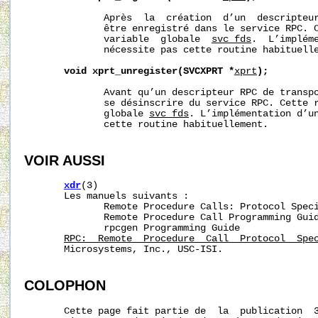
              Après  la  création  d’un  descripteur
              être enregistré dans le service RPC. C
              variable  globale  
svc_fds
.  L’impléme
              nécessite pas cette routine habituelle
void
xprt_unregister(SVCXPRT
*
xprt
);
              Avant qu’un descripteur RPC de transpo
              se désinscrire du service RPC. Cette r
              globale 
svc_fds
. L’implémentation d’un
              cette routine habituellement.

VOIR AUSSI
xdr
(3)

       Les manuels suivants :

              Remote Procedure Calls: Protocol Speci
              Remote Procedure Call Programming Guid
              rpcgen Programming Guide

RPC:  Remote  Procedure  Call  Protocol  Spe
       Microsystems, Inc., USC-ISI.

COLOPHON
       Cette page fait partie de  la  publication  