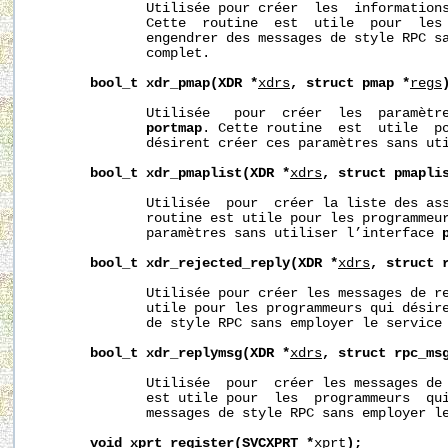
              Utilisée pour créer  les  informations
              Cette  routine  est  utile  pour  les 
              engendrer des messages de style RPC sa
              complet.

bool_t
xdr_pmap(XDR
*
xdrs
,
struct
pmap
*
regs
              Utilisée   pour  créer  les  paramètre
portmap
. Cette routine  est  utile  po
              désirent créer ces paramètres sans ut
bool_t
xdr_pmaplist(XDR
*
xdrs
,
struct
pmapli
              Utilisée  pour  créer la liste des ass
              routine est utile pour les programmeur
              paramètres sans utiliser l’interface 
bool_t
xdr_rejected_reply(XDR
*
xdrs
,
struct
              Utilisée pour créer les messages de re
              utile pour les programmeurs qui désire
              de style RPC sans employer le service 
bool_t
xdr_replymsg(XDR
*
xdrs
,
struct
rpc_ms
              Utilisée  pour  créer les messages de 
              est utile pour  les  programmeurs  qui
              messages de style RPC sans employer le
void
xprt_register(SVCXPRT
*
xprt
);