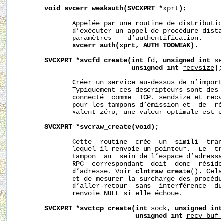
void
svcerr_weakauth(SVCXPRT
*
xprt
);
              Appelée par une routine de distributio
              d’exécuter un appel de procédure dista
              paramètres    d’authentification.     
svcerr_auth(xprt,
AUTH_TOOWEAK)
.

SVCXPRT
*svcfd_create(int
fd
,
unsigned
int
s
unsigned
int
recvsize
)
              Créer un service au-dessus de n’import
              Typiquement ces descripteurs sont des 
              connecté  comme  TCP. 
sendsize
 et 
rec
              pour les tampons d’émission et  de  ré
              valent zéro, une valeur optimale est c
SVCXPRT
*svcraw_create(void);
              Cette  routine  crée  un  simili  tran
              lequel il renvoie un pointeur.  Le  tr
              tampon  au  sein de l’espace d’adressa
              RPC  correspondant  doit  donc  réside
              d’adresse. Voir 
clntraw_create
(). Cel
              et de mesurer la surcharge des procédu
              d’aller-retour  sans  interférence  du
              renvoie NULL si elle échoue.

SVCXPRT
*svctcp_create(int
sock
,
unsigned
in
unsigned
int
recv_buf