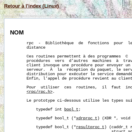
Retour à l'index (Linux)
NOM
       rpc  -  Bibliothèque  de  fonctions  pour  le
       distance

       Ces routines permettent à des programmes  C  
       procédures  vers  d’autres  machines  à  trav
       client invoque une procédure pour envoyer un 
       serveur.  À  la  réception du paquet, le serv
       distribution pour exécuter le service demandé
       Enfin, l’appel de procédure revient au client
       Pour  utiliser  ces  routines,  il  faut  inc
<rpc/rpc.h>
.

       Le prototype ci-dessous utilise les types sui
           typedef int 
bool_t
;

           typedef bool_t (*
xdrproc_t
) (XDR *, void 
           typedef bool_t (*
resultproc_t
) (caddr_t r
                                           struct so