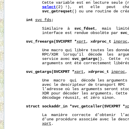
              Cette variable est en lecture seule (n
select
(2) !),   et   elle   peut   cha
svc_getreqset
() ou une routine de créa
int
svc_fds
;
              Similaire  à  
svc_fdset
,  mais  limité
              interface est rendue obsolète par 
svc
svc_freeargs(SVCXPRT
*
xprt
,
xdrproc_t
inproc
              Une macro qui libère toutes les donnée
              RPC/XDR  lorsqu’il  décode  les  argum
              service avec 
svc_getargs
().  Cette  ro
              arguments ont été correctement libérés
svc_getargs(SVCXPRT
*
xprt
,
xdrproc_t
inproc
,
              Une  macro  qui  décode les arguments 
              avec le descripteur de transport RPC 
              l’adresse où les arguments seront sto
              XDR pour décoder les arguments. Cette 
              décodage réussit, et zéro sinon.

struct
sockaddr_in
*svc_getcaller(SVCXPRT
*
x
              La  manière  correcte  d’obtenir  l’ad
              d’une procédure associée avec le descr
xprt
.
