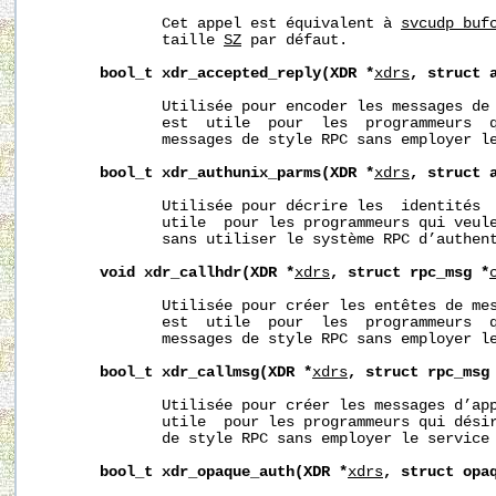
              Cet appel est équivalent à 
svcudp_buf
              taille 
SZ
 par défaut.

bool_t
xdr_accepted_reply(XDR
*
xdrs
,
struct
              Utilisée pour encoder les messages de 
              est  utile  pour  les  programmeurs  q
              messages de style RPC sans employer le
bool_t
xdr_authunix_parms(XDR
*
xdrs
,
struct
              Utilisée pour décrire les  identités  
              utile  pour les programmeurs qui veule
              sans utiliser le système RPC d’authent
void
xdr_callhdr(XDR
*
xdrs
,
struct
rpc_msg
*
              Utilisée pour créer les entêtes de mes
              est  utile  pour  les  programmeurs  q
              messages de style RPC sans employer le
bool_t
xdr_callmsg(XDR
*
xdrs
,
struct
rpc_msg
              Utilisée pour créer les messages d’app
              utile  pour les programmeurs qui désir
              de style RPC sans employer le service 
bool_t
xdr_opaque_auth(XDR
*
xdrs
,
struct
opa