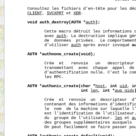
       Consultez les fichiers d’en-tête pour les dé
CLIENT
, 
SVCXPRT
 et 
XDR
.

void
auth_destroy(AUTH
*
auth
);
              Cette macro détruit les informations d
              avec 
auth
. La destruction implique gén
              de  données  privées.  Le comportement
              d’utiliser 
auth
 après avoir invoqué 
a
AUTH
*authnone_create(void);
              Crée  et   renvoie   un   descripteur 
              transmettant  avec  chaque  appel  de 
              d’authentification nulle. C’est le com
              les RPC.

AUTH
*authunix_create(char
*
host
,
int
uid
,
i
int
len
,
int
*
aup_gids
              Crée  et  renvoie  un  descripteur  d’
              contenant des informations d’identifi
              le  nom  de la machine sur laquelle l
              est l’identification de l’utilisateur
              du  groupe de l’utilisateur. 
len
 et 
a
              des groupes supplémentaires auxquels  
              On peut facilement se faire passer pou