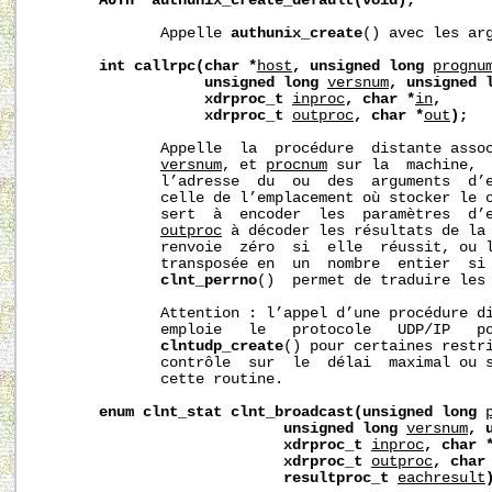
AUTH
*authunix_create_default(void);
              Appelle 
authunix_create
() avec les arg
int
callrpc(char
*
host
,
unsigned
long
prognu
unsigned
long
versnum
,
unsigned
xdrproc_t
inproc
,
char
*
in
,
xdrproc_t
outproc
,
char
*
out
);
              Appelle  la  procédure  distante asso
versnum
, et 
procnum
 sur la  machine, 
              l’adresse  du  ou  des  arguments  d’
              celle de l’emplacement où stocker le 
              sert  à  encoder  les  paramètres  d’e
outproc
 à décoder les résultats de la 
              renvoie  zéro  si  elle  réussit, ou 
              transposée en  un  nombre  entier  si 
clnt_perrno
()  permet de traduire les 
              Attention : l’appel d’une procédure di
              emploie   le   protocole   UDP/IP   po
clntudp_create
() pour certaines restri
              contrôle  sur  le  délai  maximal ou s
              cette routine.

enum
clnt_stat
clnt_broadcast(unsigned
long
unsigned
long
versnum
,
xdrproc_t
inproc
,
char
xdrproc_t
outproc
,
char
resultproc_t
eachresult