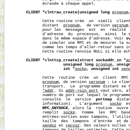
              écrasée à chaque appel.

CLIENT
*clntraw_create(unsigned
long
prognum
              Cette routine crée  un  simili  client
              distant  
prognum
,  de version 
versnum
              pour les  messages  est  en  réalité  
              d’adresse  du  processus,  ainsi  le s
              dans le même espace d’adresse. Voir 
s
              de simuler une RPC et de mesurer la su
              comme les temps d’aller-retour sans in
              Cette routine renvoie NULL si elle éch
CLIENT
*clnttcp_create(struct
sockaddr_in
*
a
unsigned
long
prognum
,
unsig
int
*
sockp
,
unsigned
int
sen
              Cette  routine  crée  un  client  RPC 
prognum
, de version 
versnum
 ; Le clien
              transport.  Le  programme distant se t
*addr
. Si 
addr->sin_port
 vaut zéro, al
              numéro de port sur lequel le programme
              consulte  le  service  
portmap
  dista
              information).   L’argument   
sockp
  e
RPC_ANYSOCK
, alors la  routine  ouvre 
              remplit  
sockp
.  Comme  les  RPC  basé
              entrées-sorties avec tampons, l’utilis
              taille  des  tampons  d’entrée  et de 
sendsz
 et 
recvsz
. Des valeurs nulles r
              tampons de tailles optimales. Cette ro