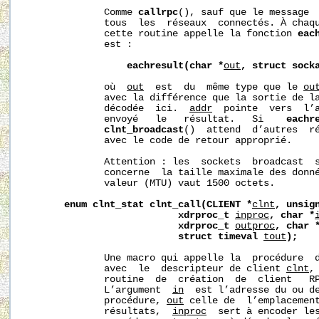
              Comme 
callrpc
(), sauf que le message  
              tous  les  réseaux  connectés. À chaqu
              cette routine appelle la fonction 
eac
              est :

eachresult(char
*
out
,
struct
sock
              où  
out
  est  du  même type que le 
ou
              avec la différence que la sortie de la
              décodée  ici.  
addr
  pointe  vers  l’a
              envoyé   le   résultat.   Si    
eachr
clnt_broadcast
()  attend  d’autres  ré
              avec le code de retour approprié.

              Attention : les  sockets  broadcast  s
              concerne  la taille maximale des donné
              valeur (MTU) vaut 1500 octets.

enum
clnt_stat
clnt_call(CLIENT
*
clnt
,
unsig
xdrproc_t
inproc
,
char
*
xdrproc_t
outproc
,
char
struct
timeval
tout
);
              Une macro qui appelle la  procédure  
              avec  le  descripteur de client 
clnt
,
              routine  de  création  de  client   R
              L’argument  
in
  est l’adresse du ou de
              procédure, 
out
 celle de  l’emplacement
              résultats,  
inproc
  sert à encoder les