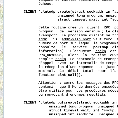
              échoue.

CLIENT
*clntudp_create(struct
sockaddr_in
*
a
unsigned
long
prognum
,
unsig
struct
timeval
wait
,
int
*
so
              Cette routine crée un  client  RPC  po
prognum
,  de  version 
versnum
 ; Le cli
              transport. Le programme distant se tro
addr
.  Si  
addr->sin_port
 vaut zéro, a
              numéro de port sur lequel le programme
              consulte   le   service   
portmap
  di
              information).  L’argument  
sockp
  est
RPC_ANYSOCK
,  alors  la  routine  ouvr
              remplit 
sockp
. Le protocole de transpo
              d’appel  avec  un intervalle de temps
              la réception d’une réponse  ou  jusqu’
              maximal.  Ce  délai  total  pour  l’ap
              fonction 
clnt_call
().

              Attention : comme les messages des RPC
              contenir  que 8 Ko de données encodées
              être utilisé pour des procédures néces
              ou renvoyant d’énormes résultats.

CLIENT
*clntudp_bufcreate(struct
sockaddr_in
unsigned
long
prognum
,
unsigned
struct
timeval
wait
,
int
*
sockp
,
unsigned
int
sendsize
,
unsigned