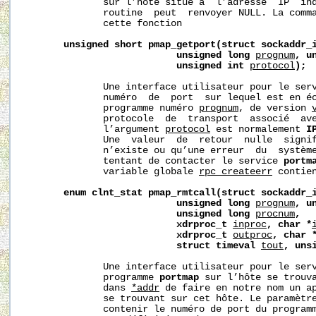
              sur l’hôte situé à  l’adresse  IP  in
              routine  peut  renvoyer NULL. La comm
              cette fonction

unsigned
short
pmap_getport(struct
sockaddr_
unsigned
long
prognum
,
u
unsigned
int
protocol
);
              Une interface utilisateur pour le ser
              numéro  de  port  sur lequel est en éc
              programme numéro 
prognum
, de version 
              protocole  de  transport  associé  av
              l’argument 
protocol
 est normalement 
I
              Une  valeur  de  retour  nulle  signif
              n’existe ou qu’une erreur  du  système
              tentant de contacter le service 
portm
              variable globale 
rpc_createerr
 contie
enum
clnt_stat
pmap_rmtcall(struct
sockaddr_
unsigned
long
prognum
,
u
unsigned
long
procnum
,
xdrproc_t
inproc
,
char
*
xdrproc_t
outproc
,
char
struct
timeval
tout
,
uns
              Une interface utilisateur pour le ser
              programme 
portmap
 sur l’hôte se trouva
              dans 
*addr
 de faire en notre nom un ap
              se trouvant sur cet hôte. Le paramètr
              contenir le numéro de port du programm