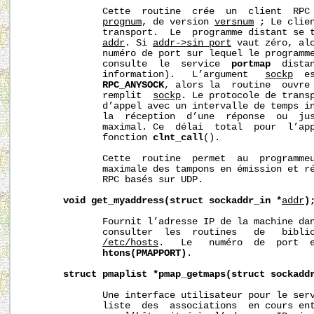
              Cette  routine  crée  un  client  RPC 
prognum
, de version 
versnum
 ; Le clien
              transport.  Le  programme distant se t
addr
. Si 
addr->sin_port
 vaut zéro, alo
              numéro de port sur lequel le programme
              consulte  le  service  
portmap
  dista
              information).   L’argument   
sockp
  e
RPC_ANYSOCK
, alors la  routine  ouvre 
              remplit  
sockp
. Le protocole de transp
              d’appel avec un intervalle de temps i
              la  réception  d’une  réponse  ou  jus
              maximal. Ce  délai  total  pour  l’app
              fonction 
clnt_call
().

              Cette  routine  permet  au  programmeu
              maximale des tampons en émission et ré
              RPC basés sur UDP.

void
get_myaddress(struct
sockaddr_in
*
addr
)
              Fournit l’adresse IP de la machine da
              consulter  les  routines   de   biblio
/etc/hosts
.   Le   numéro  de  port  e
htons(PMAPPORT)
.

struct
pmaplist
*pmap_getmaps(struct
sockadd
              Une interface utilisateur pour le ser
              liste  des  associations  en cours ent