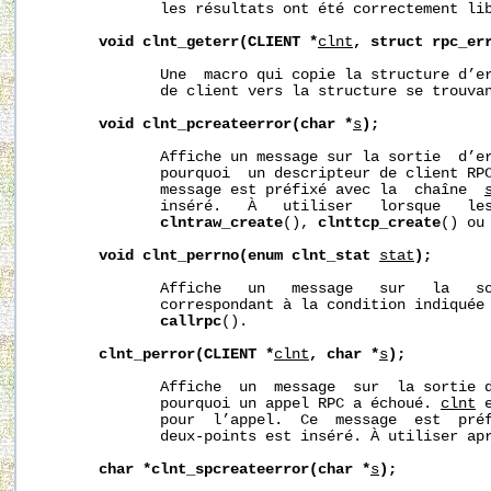
              les résultats ont été correctement lib
void
clnt_geterr(CLIENT
*
clnt
,
struct
rpc_er
              Une  macro qui copie la structure d’er
              de client vers la structure se trouva
void
clnt_pcreateerror(char
*
s
);
              Affiche un message sur la sortie  d’er
              pourquoi  un descripteur de client RPC
              message est préfixé avec la  chaîne  
              inséré.   À   utiliser   lorsque   le
clntraw_create
(), 
clnttcp_create
() ou
void
clnt_perrno(enum
clnt_stat
stat
);
              Affiche   un   message   sur   la   so
              correspondant à la condition indiquée
callrpc
().

clnt_perror(CLIENT
*
clnt
,
char
*
s
);
              Affiche  un  message  sur  la sortie d
              pourquoi un appel RPC a échoué. 
clnt
 
              pour  l’appel.  Ce  message  est  pré
              deux-points est inséré. À utiliser ap
char
*clnt_spcreateerror(char
*
s
);