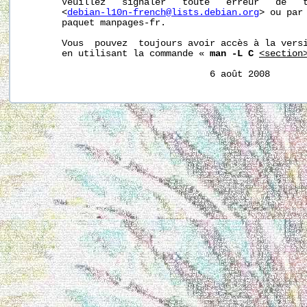
       Veuillez   signaler   toute   erreur   de   t
       <
debian-l10n-french@lists.debian.org
> ou par 
       paquet manpages-fr.

       Vous  pouvez  toujours avoir accès à la versi
       en utilisant la commande « 
man -L C
<section