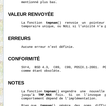
       mentionné plus bas.

VALEUR RENVOYÉE
       La fonction  
tmpnam
()  renvoie  un  pointeur 
       temporaire unique, ou NULL si l’unicité n’a p
ERREURS
       Aucune erreur n’est définie.

CONFORMITÉ
       SVr4,  BSD 4.3,  C89,  C99, POSIX.1-2001.  P
       comme étant obsolète.

NOTES
       La fonction 
tmpnam
() engendre  une  nouvelle 
       jusqu’à  
TMP_MAX
  fois.  Si  on  l’invoque  
       comportement dépend de l’implémentation.

       Bien que  
tmpnam
()  génère  des  noms  diffic