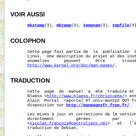
VOIR AUSSI
mkstemp
(3), 
mktemp
(3), 
tempnam
(3), 
tmpfile
(3)
COLOPHON
       Cette page fait partie de  la  publication  
       Linux.  Une description du projet et des inst
       anomalies      peuvent      être       trouvé
http://www.kernel.org/doc/man-pages/
.

TRADUCTION
       Cette  page  de  manuel  a  été  traduite et 
       Blaess <
http://www.blaess.fr/christophe/
> en
       Alain  Portal  <aportal AT univ-montp2 DOT fr
       disposition sur 
http://manpagesfr.free.fr/
.

       Les mises à jour et corrections de la version
       directement         gérées         par       
       <
nicolas.francois@centraliens.net
>   et   l’é
       traduction de Debian.
