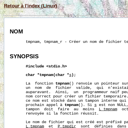
Retour à l'index (Linux)
NOM
       tmpnam, tmpnam_r - Créer un nom de fichier te
SYNOPSIS
#include
<stdio.h>
char
*tmpnam(char
*
s
);
       La  fonction 
tmpnam
() renvoie un pointeur sur
       un  nom  de  fichier  valide,  qui  n’existai
       auparavant.  Ainsi,  un  programmeur naïf peu
       nom correct pour créer un fichier temporaire
       ce nom est stocké dans un tampon interne qui 
       prochain appel à 
tmpnam
(). Si 
s
 est non NULL,
       tampon  doit  faire  au  moins  
L_tmpnam
  oc
       renvoyée si la fonction réussit.

       Le nom de fichier qui est créé est préfixé p
L_tmpnam
  et  
P_tmpdir
  sont  définies  dans