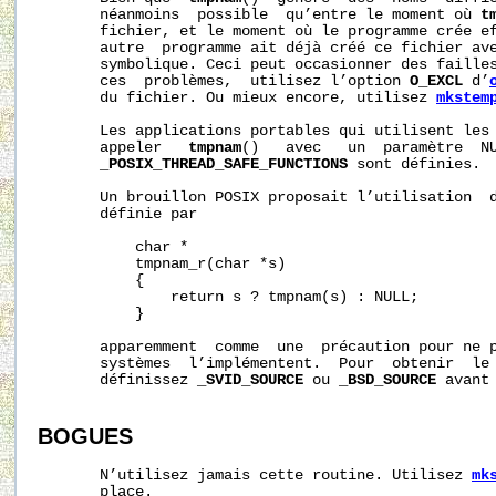
       néanmoins  possible  qu’entre le moment où 
t
       fichier, et le moment où le programme crée ef
       autre  programme ait déjà créé ce fichier av
       symbolique. Ceci peut occasionner des failles
       ces  problèmes,  utilisez l’option 
O_EXCL
 d’
       du fichier. Ou mieux encore, utilisez 
mkstem
       Les applications portables qui utilisent les 
       appeler   
tmpnam
()   avec   un  paramètre  N
_POSIX_THREAD_SAFE_FUNCTIONS
 sont définies.

       Un brouillon POSIX proposait l’utilisation  
       définie par

           char *

           tmpnam_r(char *s)

           {

               return s ? tmpnam(s) : NULL;

           }

       apparemment  comme  une  précaution pour ne p
       systèmes  l’implémentent.  Pour  obtenir  le 
       définissez 
_SVID_SOURCE
 ou 
_BSD_SOURCE
 avant
BOGUES
       N’utilisez jamais cette routine. Utilisez 
mk
       place.
