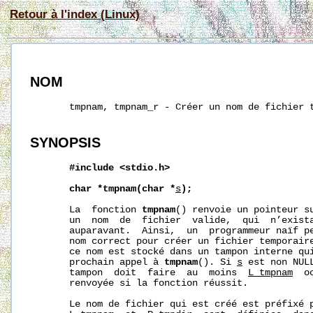
Retour à l'index (Linux)
NOM
       tmpnam, tmpnam_r - Créer un nom de fichier t
SYNOPSIS
#include
<stdio.h>
char
*tmpnam(char
*
s
);
       La  fonction 
tmpnam
() renvoie un pointeur su
       un  nom  de  fichier  valide,  qui  n’exista
       auparavant.  Ainsi,  un  programmeur naïf pe
       nom correct pour créer un fichier temporair
       ce nom est stocké dans un tampon interne qui
       prochain appel à 
tmpnam
(). Si 
s
 est non NUL
       tampon  doit  faire  au  moins  
L_tmpnam
  o
       renvoyée si la fonction réussit.

       Le nom de fichier qui est créé est préfixé 