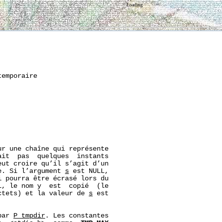
Loading
emporaire

r une chaîne qui représente

it  pas  quelques  instants

ut croire qu’il s’agit d’un

e. Si l’argument 
s
 est NULL,

 pourra être écrasé lors du

L, le nom y  est  copié  (le

ctets) et la valeur de 
s
 est

par 
P_tmpdir
. Les constantes
