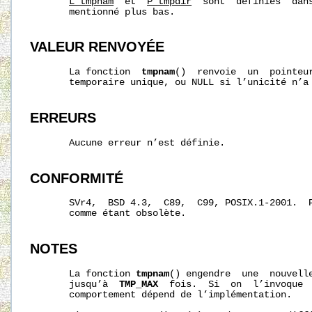
L_tmpnam
  et  
P_tmpdir
  sont  définies  dan
       mentionné plus bas.

VALEUR RENVOYÉE
       La fonction  
tmpnam
()  renvoie  un  pointeur
       temporaire unique, ou NULL si l’unicité n’a 
ERREURS
       Aucune erreur n’est définie.

CONFORMITÉ
       SVr4,  BSD 4.3,  C89,  C99, POSIX.1-2001.  
       comme étant obsolète.

NOTES
       La fonction 
tmpnam
() engendre  une  nouvelle
       jusqu’à  
TMP_MAX
  fois.  Si  on  l’invoque 
       comportement dépend de l’implémentation.
