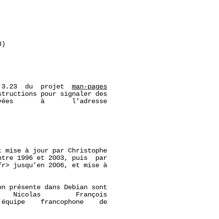
)

 3.23  du  projet  
man-pages
tructions pour signaler des

ées       à       l’adresse

 mise à jour par Christophe

ntre 1996 et 2003, puis  par

r> jusqu’en 2006, et mise à

n présente dans Debian sont

   Nicolas         François

’équipe    francophone    de
