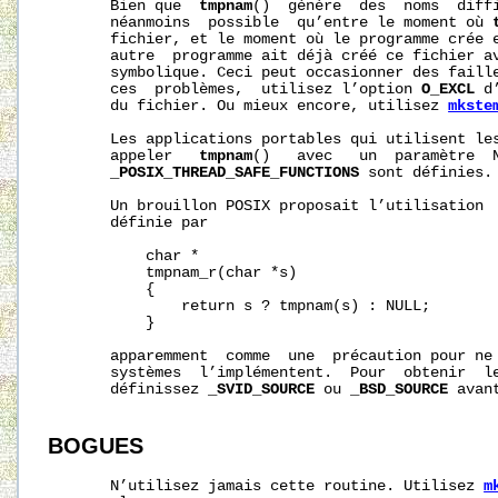
       Bien que  
tmpnam
()  génère  des  noms  diffi
       néanmoins  possible  qu’entre le moment où 
       fichier, et le moment où le programme crée e
       autre  programme ait déjà créé ce fichier a
       symbolique. Ceci peut occasionner des faille
       ces  problèmes,  utilisez l’option 
O_EXCL
 d
       du fichier. Ou mieux encore, utilisez 
mkste
       Les applications portables qui utilisent les
       appeler   
tmpnam
()   avec   un  paramètre  
_POSIX_THREAD_SAFE_FUNCTIONS
 sont définies.

       Un brouillon POSIX proposait l’utilisation 
       définie par

           char *

           tmpnam_r(char *s)

           {

               return s ? tmpnam(s) : NULL;

           }

       apparemment  comme  une  précaution pour ne 
       systèmes  l’implémentent.  Pour  obtenir  le
       définissez 
_SVID_SOURCE
 ou 
_BSD_SOURCE
 avan
BOGUES
       N’utilisez jamais cette routine. Utilisez 
m