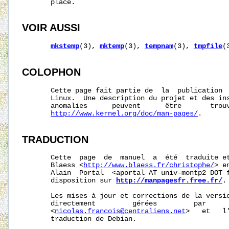
       place.

VOIR AUSSI
mkstemp
(3), 
mktemp
(3), 
tempnam
(3), 
tmpfile
(3
COLOPHON
       Cette page fait partie de  la  publication 
       Linux.  Une description du projet et des ins
       anomalies      peuvent      être       trouv
http://www.kernel.org/doc/man-pages/
.

TRADUCTION
       Cette  page  de  manuel  a  été  traduite et
       Blaess <
http://www.blaess.fr/christophe/
> e
       Alain  Portal  <aportal AT univ-montp2 DOT f
       disposition sur 
http://manpagesfr.free.fr/
.

       Les mises à jour et corrections de la versio
       directement         gérées         par      
       <
nicolas.francois@centraliens.net
>   et   l
       traduction de Debian.
