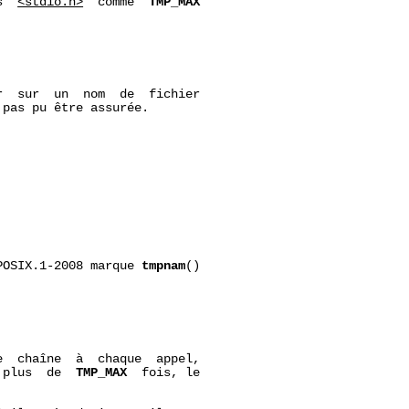
s  
<stdio.h>
  comme  
TMP_MAX
  sur  un  nom  de  fichier

pas pu être assurée.

POSIX.1-2008 marque 
tmpnam
()

  chaîne  à  chaque  appel,

 plus  de  
TMP_MAX
  fois, le
