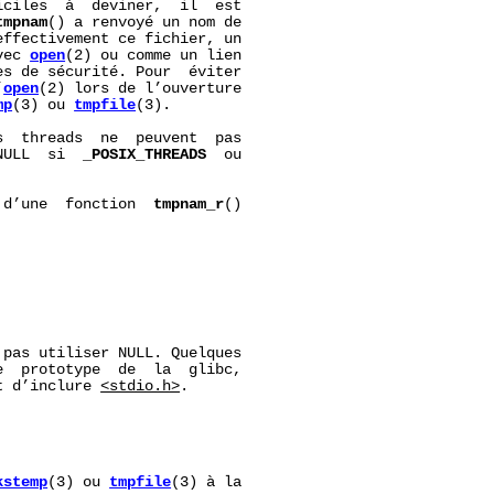
ciles  à  deviner,  il  est

tmpnam
() a renvoyé un nom de

ffectivement ce fichier, un

vec 
open
(2) ou comme un lien

s de sécurité. Pour  éviter

’
open
(2) lors de l’ouverture

mp
(3) ou 
tmpfile
(3).

  threads  ne  peuvent  pas

NULL  si  
_POSIX_THREADS
  ou

 d’une  fonction  
tmpnam_r
()

pas utiliser NULL. Quelques

  prototype  de  la  glibc,

t d’inclure 
<stdio.h>
.

kstemp
(3) ou 
tmpfile
(3) à la
