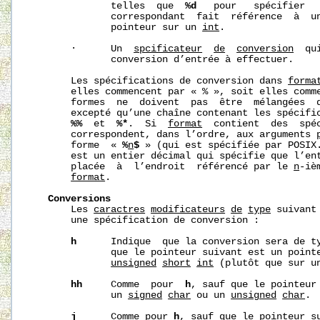
              telles  que  
%d
   pour   spécifier  
              correspondant  fait  référence  à  u
              pointeur sur un 
int
.

       ·      Un  
sp
cificateur
de
conversion
  qu
              conversion d’entrée à effectuer.

       Les spécifications de conversion dans 
forma
       elles commencent par « % », soit elles comm
       formes  ne  doivent  pas  être  mélangées  
       excepté qu’une chaîne contenant les spécifi
%%
  et  
%*
.  Si  
format
  contient  des  spéc
       correspondent, dans l’ordre, aux arguments 
       forme  « 
%
n
$
 » (qui est spécifiée par POSIX
       est un entier décimal qui spécifie que l’ent
       placée  à  l’endroit  référencé par le 
n
-iè
format
.

Conversions
       Les 
caract
res
modificateurs
de
type
 suivant
       une spécification de conversion :

h
      Indique  que la conversion sera de t
              que le pointeur suivant est un point
unsigned
short
int
 (plutôt que sur u
hh
     Comme  pour  
h
, sauf que le pointeur 
              un 
signed
char
 ou un 
unsigned
char
.

j
      Comme pour 
h
, sauf que le pointeur su