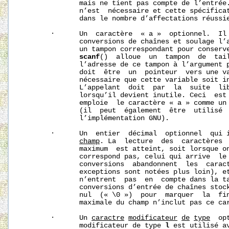
              mais ne tient pas compte de l’entrée
              n’est  nécessaire et cette spécificat
              dans le nombre d’affectations réussi
       ·      Un  caractère  « a »  optionnel.  Il 
              conversions de chaînes et soulage l’a
              un tampon correspondant pour conserve
scanf
()  alloue  un  tampon  de  tail
              l’adresse de ce tampon à l’argument 
              doit  être  un  pointeur  vers une v
              nécessaire que cette variable soit in
              L’appelant  doit  par  la  suite  li
              lorsqu’il devient inutile. Ceci  est 
              emploie  le caractère « a » comme un 
              (il  peut  également  être  utilisé  
              l’implémentation GNU).

       ·      Un  entier  décimal  optionnel  qui 
champ
. La  lecture  des  caractères  
              maximum  est atteint, soit lorsque on
              correspond pas, celui qui arrive  le 
              conversions  abandonnent  les  caract
              exceptions sont notées plus loin), et
              n’entrent  pas  en  compte dans la ta
              conversions d’entrée de chaînes stock
              nul  (« \0 »)  pour  marquer  la  fin
              maximale du champ n’inclut pas ce car
       ·      Un 
caract
re
modificateur
de
type
  op
              modificateur de type 
l
 est utilisé a