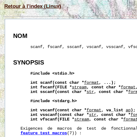
Retour à l'index (Linux)
NOM
       scanf, fscanf, sscanf, vscanf, vsscanf, vfsc
SYNOPSIS
#include
<stdio.h>
int
scanf(const
char
*
format
,
...);
int
fscanf(FILE
*
stream
,
const
char
*
format
int
sscanf(const
char
*
str
,
const
char
*
for
#include
<stdarg.h>
int
vscanf(const
char
*
format
,
va_list
ap
);
int
vsscanf(const
char
*
str
,
const
char
*
fo
int
vfscanf(FILE
*
stream
,
const
char
*
forma
   Exigences  de  macros  de  test  de  fonctionnal
feature_test_macros
(7)) :
