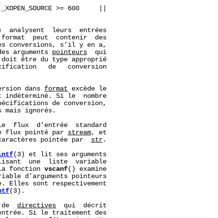
 _XOPEN_SOURCE >= 600     ||

)  analysent  leurs  entrées

format  peut  contenir  des

s conversions, s’il y en a,

des arguments 
pointeurs
  qui

 doit être du type approprié

ification   de   conversion

ersion dans 
format
 excède le

t indéterminé. Si le  nombre

écifications de conversion,

 mais ignorés.

e  flux  d’entrée  standard

e flux pointé par 
stream
, et

caractères pointée par  
str
.

intf
(3) et lit ses arguments

lisant  une  liste  variable

La fonction 
vscanf
() examine

iable d’arguments pointeurs

. Elles sont respectivement

ntf
(3).

 de  
directives
  qui  décrit

ntrée. Si le traitement des
