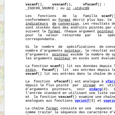
vscanf
(),    
vsscanf
(),     
vfscanf
() :    
       _ISOC99_SOURCE ; ou 
cc
-std=c99
       Les   fonctions   de   la   famille  
scanf
(
       conformément au 
format
 décrit plus bas. Ce  
indicateurs
de
conversion
. Les résultats de
       sont stockés dans des endroits pointés par 
       suivent le 
format
. Chaque argument 
pointeur
       pour  la  valeur  retournée  par   la   spéc
       correspondante.

       Si  le  nombre  de  spécifications  de conv
       nombre d’arguments 
pointeur
, le résultat es
       d’arguments  
pointeur
 excède le nombre de sp
       les arguments 
pointeur
 en excès sont évalués
       La fonction 
scanf
() lit ses données depuis l
stdin
,  
fscanf
()  lit  ses entrées depuis l
sscanf
() lit ses entrées dans la chaîne de 
       La  fonction  
vfscanf
() est analogue à 
vfpr
       depuis le flux pointé  par  
stream
  en  uti
       d’arguments  pointeurs,  voir  
stdarg
(3).  
       l’entrée standard en utilisant une liste var
       et  la fonction 
vsscanf
() examine une chaîne
       analogues aux fonctions 
vprintf
(3) et 
vspri
       La chaîne 
format
 consiste en une  séquence 
       comme traiter la séquence des caractères d’e