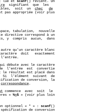
t lue et 
scanf
() revient. Un

tr
e
  signifiant  que  les

ibles,  soit  un  
chec
de
t pas appropriée (voir plus

pace, tabulation,  nouvelle

te directive correspond à un

s, y  compris  aucun,  dans

autre qu’un caractère blanc

aractère  doit   exactement

l’entrée.

ui débute avec le caractère

e  l’entrée  est  convertie

 le résultat est placé dans

  Si  l’élément  suivant  de

ification de conversion, la

correspondance
.

at
 commence  avec  soit  le

ères « 
%
n
$
 » (voir plus loin

on optionnel « * » : 
scanf
()

spécification de conversion
