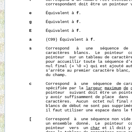
              correspondant doit être un pointeur 
e
      Équivalent à 
f
.

g
      Équivalent à 
f
.

E
      Équivalent à 
f
.

a
      (C99) Équivalent à 
f
.

s
      Correspond   à   une   séquence  de  
              caractères  blancs.  Le  pointeur  co
              pointeur  sur un tableau de caractère
              pour accueillir toute la séquence d’e
              nul final (« \0 ») qui est ajouté aut
              s’arrête au premier caractère blanc, 
              du champ.

c
      Correspond  à  une  séquence  de cara
              spécifiée par la 
largeur
maximum
de
              pointeur  suivant doit être un point
              y avoir suffisamment de place  dans  
              caractères.  Aucun  octet nul final n
              blancs de début ne sont pas supprimés
              il faut utiliser une espace dans le f
[
      Correspond  à  une séquence non vide 
              un ensemble  donné.  Le  pointeur  co
              pointeur  vers  un 
char
 et il doit y