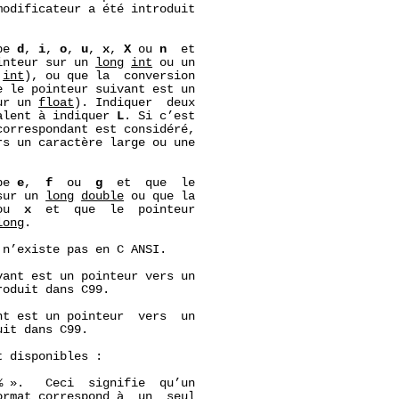
modificateur a été introduit

pe 
d
, 
i
, 
o
, 
u
, 
x
, 
X
 ou 
n
  et

inteur sur un 
long
int
 ou un

 
int
), ou que la  conversion

e le pointeur suivant est un

ur un 
float
). Indiquer  deux

alent à indiquer 
L
. Si c’est

correspondant est considéré,

s un caractère large ou une

pe 
e
,  
f
  ou  
g
  et  que  le

sur un 
long
double
 ou que la

ou  
x
  et  que  le  pointeur

long
.

n’existe pas en C ANSI.

ant est un pointeur vers un

oduit dans C99.

t est un pointeur  vers  un

it dans C99.

 disponibles :

 ».   Ceci  signifie  qu’un

rmat correspond à  un  seul
