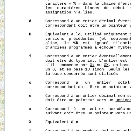
              caractère « % » dans la chaîne d’entr
              les  caractères  blancs  de  début  s
              assignation n’a lieu.

d
      Correspond à un entier décimal éventu
              correspondant doit être un pointeur 
D
      Équivalent à 
ld
, utilisé uniquement p
              versions  précédentes  (et  seulement
              glibc,  le  
%D
  est  ignoré  silencie
              d’anciens programmes à échouer mystér
i
      Correspond à un entier éventuellement
              doit être du type 
int
. L’entier est 
              s’il  commence par 
0x
 ou 
0X
, en base
              un 
0
, et en base 10 sinon. Seuls les 
              la base concernée sont utilisés.

o
      Correspond   à   un   entier   octal 
              correspondant doit être un pointeur 
u
      Correspond à un entier décimal non si
              doit être un pointeur vers un 
unsign
x
      Correspond  à  un  entier  hexadécima
              suivant doit être un pointeur vers u
X
      Équivalent à 
x
f
      Correspond à un nombre réel éventuell