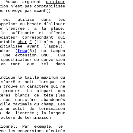
.  Aucun  argument  
pointeur
ion n’est pas comptabilisée

es renvoyé par 
scanf
().

 est   utilisé   dans   les

ppelant du besoin d’allouer

r l’entrée :  à  la  place,

le  suffisante  et  affecte

pointeur
  correspondant  qui

ariable 
char
*
 (il n’est pas

itialisée  avant  l’appel).

bérer  (
free
(3))  ce  tampon

 une  extension  GNU ;  C99

spécificateur de conversion

en  tant   que   tel   dans

indique la 
taille
maximum
du
s’arrête  soit  lorsque  ce

 trouve un caractère qui ne

 premier.  La  plupart  des

ères  blancs  de  tête (les

 ces  caractère  abandonnés

ille maximale du champ. Les

e un octet  de  terminaison

  de  l’entrée ; la largeur

actère de terminaison.

tionnel.  Par  exemple,  le

vec les conversions d’entrée
