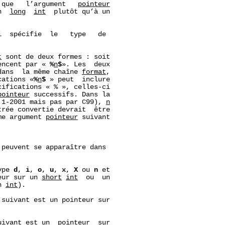
 que   l’argument   
pointeur
n  
long
int
  plutôt qu’à un

i  spécifie  le   type   de

t
 sont de deux formes : soit

encent par « 
%
n
$
». Les  deux

dans  la même chaîne 
format
,

cations «
%
n
$
 » peut  inclure

ifications « % », celles-ci

pointeur
 successifs. Dans la

.1-2001 mais pas par C99), 
n
rée convertie devrait  être

me argument 
pointeur
 suivant

 peuvent se apparaître dans

ype 
d
, 
i
, 
o
, 
u
, 
x
, 
X
 ou 
n
 et

eur sur un 
short
int
  ou  un

n 
int
).

suivant est un pointeur sur

ivant est un  pointeur  sur
