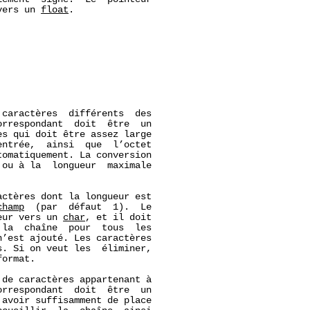
vers un 
float
.

caractères  différents  des

rrespondant  doit  être  un

s qui doit être assez large

ntrée,  ainsi  que  l’octet

omatiquement. La conversion

ou à la  longueur  maximale

ctères dont la longueur est

champ
  (par  défaut  1).  Le

eur vers un 
char
, et il doit

la  chaîne  pour  tous  les

’est ajouté. Les caractères

. Si on veut les  éliminer,

ormat.

de caractères appartenant à

rrespondant  doit  être  un

 avoir suffisamment de place
