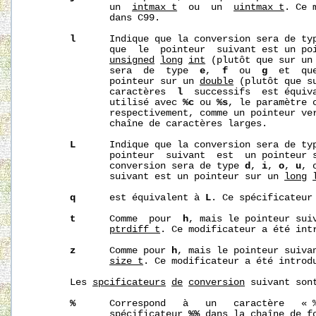
              un  
intmax_t
  ou  un  
uintmax_t
. Ce 
              dans C99.

l
      Indique que la conversion sera de ty
              que  le  pointeur  suivant est un po
unsigned
long
int
 (plutôt que sur un
              sera  de  type  
e
,  
f
  ou  
g
  et  qu
              pointeur sur un 
double
 (plutôt que s
              caractères  
l
  successifs  est équiv
              utilisé avec 
%c
 ou 
%s
, le paramètre 
              respectivement, comme un pointeur ver
              chaîne de caractères larges.

L
      Indique que la conversion sera de ty
              pointeur  suivant  est  un pointeur 
              conversion sera de type 
d
, 
i
, 
o
, 
u
, 
              suivant est un pointeur sur un 
long
q
      est équivalent à 
L
. Ce spécificateur 
t
      Comme  pour  
h
, mais le pointeur suiv
ptrdiff_t
. Ce modificateur a été intr
z
      Comme pour 
h
, mais le pointeur suivan
size_t
. Ce modificateur a été introdu
       Les 
sp
cificateurs
de
conversion
 suivant sont
%
      Correspond   à   un   caractère   « %
              spécificateur 
%%
 dans la chaîne de fo