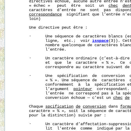
       directives échoue, aucune autre entrée n’es
       « échec »   peut  être  soit  un  
chec
d
en
       caractères  d’entrée  ne  sont  pas  dispon
correspondance
  signifiant que l’entrée n’es
       loin)

       Une directive peut être :

       ·      Une séquence de caractères blancs (es
              ligne,  etc.;  voir 
isspace
(3)). Cet
              nombre quelconque de caractères blanc
              l’entrée.

       ·      Un caractère ordinaire (c’est-à-dire 
              et  que  le  caractère  « % ».  Ce  c
              correspondre au caractère suivant de 
       ·      Une  spécification  de  conversion  q
              « % ». Une séquence de  caractères  d
              conformément  à  la  spécification et
              l’argument  
pointeur
  correspondant.
              l’entrée  ne correspond pas à la spéc
              conversion échoue — c’est un 
chec
de
       Chaque 
sp
cification
de
conversion
 dans 
form
       caractère « % », soit la séquence de caract
       pour la distinction) suivie par :

       ·      Un caractère d’affectation-suppressi
              lit  l’entrée  comme  indiqué par la 