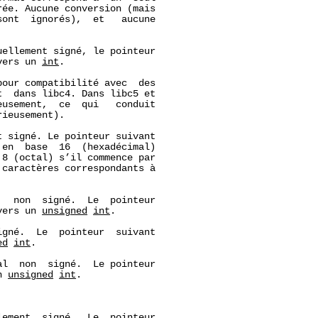
ée. Aucune conversion (mais

ont  ignorés),  et   aucune

ellement signé, le pointeur

vers un 
int
.

our compatibilité avec  des

  dans libc4. Dans libc5 et

usement,  ce  qui   conduit

ieusement).

 signé. Le pointeur suivant

 en  base  16  (hexadécimal)

 8 (octal) s’il commence par

caractères correspondants à

  non  signé.  Le  pointeur

vers un 
unsigned
int
.

gné.  Le  pointeur  suivant

ed
int
.

l  non  signé.  Le pointeur

n 
unsigned
int
.

ement  signé.  Le  pointeur
