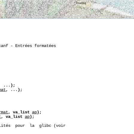
Loading
anf - Entrées formatées

,
...);
mat
,
...);
rmat
,
va_list
ap
);
t
,
va_list
ap
);
ités  pour  la  glibc (voir
