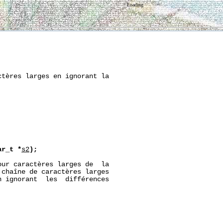
Loading
tères larges en ignorant la

ar_t
*
s2
);
ur caractères larges de  la

chaîne de caractères larges

n ignorant  les  différences
