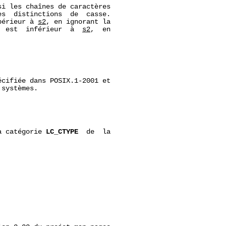
i les chaînes de caractères

s  distinctions  de  casse.

périeur à 
s2
, en ignorant la

  est  inférieur  à  
s2
,  en

cifiée dans POSIX.1-2001 et

systèmes.

a catégorie 
LC_CTYPE
  de  la
