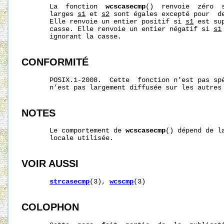
       La  fonction  
wcscasecmp
()  renvoie  zéro  s
       larges 
s1
 et 
s2
 sont égales excepté pour  de
       Elle renvoie un entier positif si 
s1
 est su
       casse. Elle renvoie un entier négatif si 
s1
       ignorant la casse.

CONFORMITÉ
       POSIX.1-2008.  Cette  fonction n’est pas spé
       n’est pas largement diffusée sur les autres 
NOTES
       Le comportement de 
wcscasecmp
() dépend de l
       locale utilisée.

VOIR AUSSI
strcasecmp
(3), 
wcscmp
(3)

COLOPHON