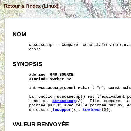
Retour à l'index (Linux)
NOM
       wcscasecmp  - Comparer deux chaînes de carac
       casse

SYNOPSIS
#define
_GNU_SOURCE
#include
<wchar.h>
int
wcscasecmp(const
wchar_t
*
s1
,
const
wch
       La fonction 
wcscasecmp
() est l’équivalent po
       fonction  
strcasecmp
(3).  Elle  compare  la 
       pointée par 
s1
 avec celle pointée par 
s2
, e
       de casse (
towupper
(3), 
towlower
(3)).

VALEUR RENVOYÉE