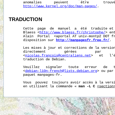
       anomalies      peuvent      être       trouvé
http://www.kernel.org/doc/man-pages/
.

TRADUCTION
       Cette  page  de  manuel  a  été  traduite et 
       Blaess <
http://www.blaess.fr/christophe/
> en
       Alain  Portal  <aportal AT univ-montp2 DOT fr
       disposition sur 
http://manpagesfr.free.fr/
.

       Les mises à jour et corrections de la version
       directement         gérées         par       
       <
nicolas.francois@centraliens.net
>   et   l’é
       traduction de Debian.

       Veuillez   signaler   toute   erreur   de   t
       <
debian-l10n-french@lists.debian.org
> ou par 
       paquet manpages-fr.

       Vous  pouvez  toujours avoir accès à la versi
       en utilisant la commande « 
man -L C
<section