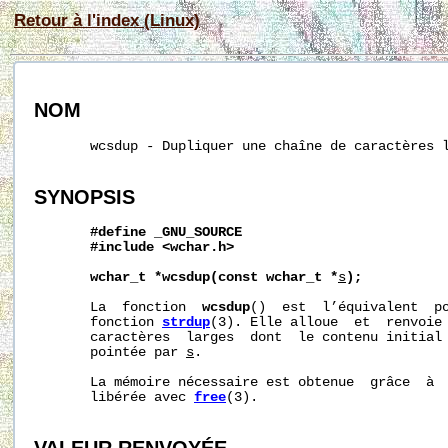
Retour à l'index (Linux)
NOM
       wcsdup - Dupliquer une chaîne de caractères l
SYNOPSIS
#define
_GNU_SOURCE
#include
<wchar.h>
wchar_t
*wcsdup(const
wchar_t
*
s
);
       La  fonction  
wcsdup
()  est  l’équivalent  po
       fonction 
strdup
(3). Elle alloue  et  renvoie 
       caractères  larges  dont  le contenu initial 
       pointée par 
s
.

       La mémoire nécessaire est obtenue  grâce  à 
       libérée avec 
free
(3).
