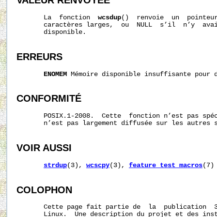
VALEUR RENVOYÉE
       La  fonction  
wcsdup
()  renvoie  un  pointeur
       caractères larges,  ou  NULL  s’il  n’y  avai
       disponible.

ERREURS
ENOMEM
 Mémoire disponible insuffisante pour d
CONFORMITÉ
       POSIX.1-2008.  Cette  fonction n’est pas spéc
       n’est pas largement diffusée sur les autres s
VOIR AUSSI
strdup
(3), 
wcscpy
(3), 
feature_test_macros
(7)

COLOPHON
       Cette page fait partie de  la  publication  
       Linux.  Une description du projet et des inst