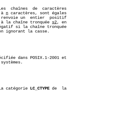
es  chaînes  de  caractères

 à 
n
 caractères, sont égales

renvoie un  entier  positif

 à la chaîne tronquée 
s2
, en

gatif si la chaîne tronquée

en ignorant la casse.

cifiée dans POSIX.1-2001 et

systèmes.

la catégorie 
LC_CTYPE
 de  la
