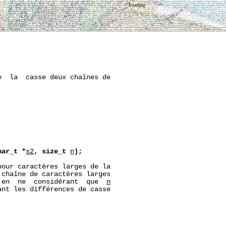
Loading
  la  casse deux chaînes de

har_t
*
s2
,
size_t
n
);
our caractères larges de la

chaîne de caractères larges

 en  ne  considérant  que  
n
nt les différences de casse
