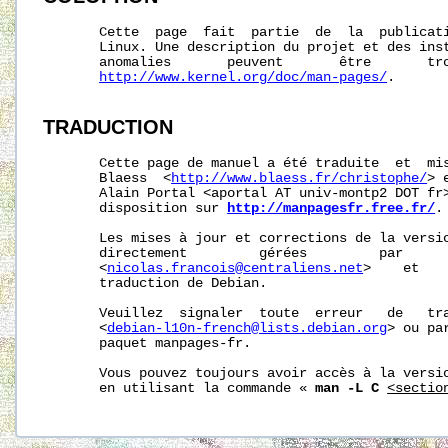
       Cette  page  fait  partie  de  la  publicat
       Linux. Une description du projet et des inst
       anomalies       peuvent       être       tro
http://www.kernel.org/doc/man-pages/
.

TRADUCTION
       Cette page de manuel a été traduite  et  mis
       Blaess  <
http://www.blaess.fr/christophe/
> 
       Alain Portal <aportal AT univ-montp2 DOT fr>
       disposition sur 
http://manpagesfr.free.fr/
.

       Les mises à jour et corrections de la versio
       directement         gérées         par      
       <
nicolas.francois@centraliens.net
>    et   
       traduction de Debian.

       Veuillez  signaler  toute  erreur   de   tra
       <
debian-l10n-french@lists.debian.org
> ou pa
       paquet manpages-fr.

       Vous pouvez toujours avoir accès à la versio
       en utilisant la commande « 
man -L C
<sectio