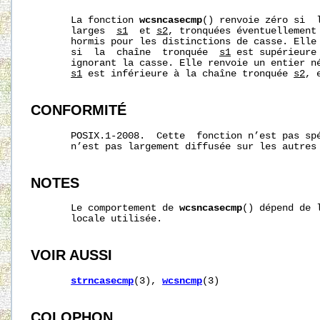
       La fonction 
wcsncasecmp
() renvoie zéro si  l
       larges  
s1
  et 
s2
, tronquées éventuellement
       hormis pour les distinctions de casse. Elle 
       si  la  chaîne  tronquée  
s1
 est supérieure
       ignorant la casse. Elle renvoie un entier né
s1
 est inférieure à la chaîne tronquée 
s2
, 
CONFORMITÉ
       POSIX.1-2008.  Cette  fonction n’est pas spé
       n’est pas largement diffusée sur les autres 
NOTES
       Le comportement de 
wcsncasecmp
() dépend de 
       locale utilisée.

VOIR AUSSI
strncasecmp
(3), 
wcsncmp
(3)

COLOPHON