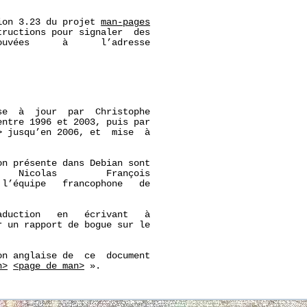
ion 3.23 du projet 
man-pages
ructions pour signaler  des

uvées      à      l’adresse

e  à  jour  par  Christophe

entre 1996 et 2003, puis par

 jusqu’en 2006, et  mise  à

n présente dans Debian sont

   Nicolas         François

 l’équipe   francophone   de

duction   en   écrivant   à

r un rapport de bogue sur le

n anglaise de  ce  document

n>
<page_de_man>