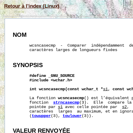
Retour à l'index (Linux)
NOM
       wcsncasecmp  -  Comparer  indépendamment  de
       caractères larges de longueurs fixées

SYNOPSIS
#define
_GNU_SOURCE
#include
<wchar.h>
int
wcsncasecmp(const
wchar_t
*
s1
,
const
wc
       La fonction 
wcsncasecmp
() est l’équivalent p
       fonction  
strncasecmp
(3).  Elle  compare la 
       pointée par 
s1
 avec celle pointée par  
s2
, 
       caractères  larges  au maximum, et en ignora
       (
towupper
(3), 
towlower
(3)).

VALEUR RENVOYÉE