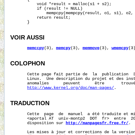
           void *result = malloc(s1 + s2);

           if (result != NULL)

               mempcpy(mempcpy(result, o1, s1), o2, 
           return result;

       }

VOIR AUSSI
memccpy
(3), 
memcpy
(3), 
memmove
(3), 
wmemcpy
(3
COLOPHON
       Cette page fait partie de  la  publication  
       Linux.  Une description du projet et des inst
       anomalies      peuvent      être       trouvé
http://www.kernel.org/doc/man-pages/
.

TRADUCTION
       Cette  page  de  manuel  a été traduite et mi
       <aportal AT  univ-montp2  DOT  fr>  entre  20
       disposition sur 
http://manpagesfr.free.fr/
.

       Les mises à jour et corrections de la version