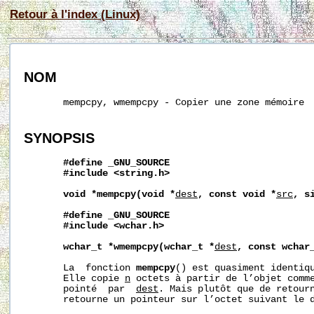
Retour à l'index (Linux)
NOM
       mempcpy, wmempcpy - Copier une zone mémoire

SYNOPSIS
#define
_GNU_SOURCE
#include
<string.h>
void
*mempcpy(void
*
dest
,
const
void
*
src
,
s
#define
_GNU_SOURCE
#include
<wchar.h>
wchar_t
*wmempcpy(wchar_t
*
dest
,
const
wchar
       La  fonction 
mempcpy
() est quasiment identiq
       Elle copie 
n
 octets à partir de l’objet comm
       pointé  par  
dest
. Mais plutôt que de retour
       retourne un pointeur sur l’octet suivant le d