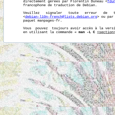
       directement gérées par Florentin Duneau <
fdu
       francophone de traduction de Debian.

       Veuillez   signaler   toute   erreur   de   t
       <
debian-l10n-french@lists.debian.org
> ou par 
       paquet manpages-fr.

       Vous  pouvez  toujours avoir accès à la versi
       en utilisant la commande « 
man -L C
<section