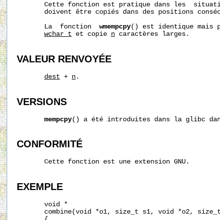
       Cette fonction est pratique dans les  situati
       doivent être copiés dans des positions conséc
       La  fonction  
wmempcpy
() est identique mais p
wchar_t
 et copie 
n
 caractères larges.

VALEUR RENVOYÉE
dest
 + 
n
.

VERSIONS
mempcpy
() a été introduites dans la glibc dan
CONFORMITÉ
       Cette fonction est une extension GNU.

EXEMPLE
       void *

       combine(void *o1, size_t s1, void *o2, size_t
       {
