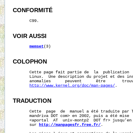
CONFORMITÉ
       C99.

VOIR AUSSI
memset
(3)

COLOPHON
       Cette page fait partie de  la  publication 
       Linux.  Une description du projet et des ins
       anomalies      peuvent      être       trouv
http://www.kernel.org/doc/man-pages/
.

TRADUCTION
       Cette  page  de  manuel a été traduite par T
       mandriva DOT com> en 2002, puis a été mise  
       <aportal  AT  univ-montp2  DOT fr> jusqu’en 
       sur 
http://manpagesfr.free.fr/
.
