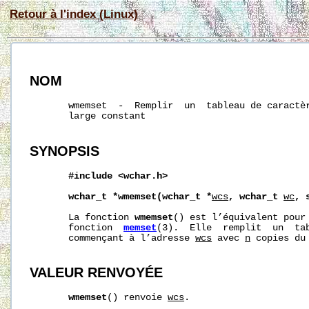
Retour à l'index (Linux)
NOM
       wmemset  -  Remplir  un  tableau de caractèr
       large constant

SYNOPSIS
#include
<wchar.h>
wchar_t
*wmemset(wchar_t
*
wcs
,
wchar_t
wc
,
       La fonction 
wmemset
() est l’équivalent pour 
       fonction  
memset
(3).  Elle  remplit  un  ta
       commençant à l’adresse 
wcs
 avec 
n
 copies du
VALEUR RENVOYÉE
wmemset
() renvoie 
wcs
.
