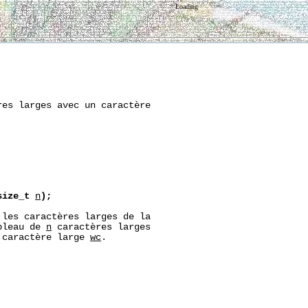
Loading
es larges avec un caractère

size_t
n
);
les caractères larges de la

bleau de 
n
 caractères larges

 caractère large 
wc
.
