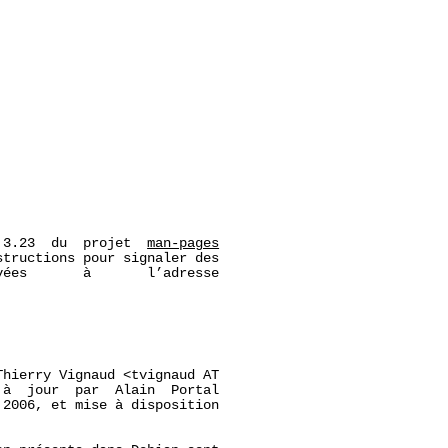
 3.23  du  projet  
man-pages
tructions pour signaler des

ées       à       l’adresse

hierry Vignaud <tvignaud AT

à  jour  par  Alain  Portal

2006, et mise à disposition
