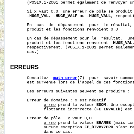
       (POSIX.1-2001 permet également de renvoyer un
       Si 
x
 vaut 0,0, une erreur de pôle se produit 
       -
HUGE_VAL
, -
HUGE_VALF
 ou -
HUGE_VALL
, respecti
       En  cas  de  dépassement  pour  le résultat, 
       produit et les fonctions renvoient 0,0.

       En cas de dépassement pour le  résultat,  une
       produit et les fonctions renvoient -
HUGE_VAL
       respectivement. (POSIX.1-2001 permet égalemen
       cas.)

ERREURS
       Consultez  
math_error
(7)  pour  savoir commen
       est survenue lors de l’appel de ces fonctions
       Les erreurs suivantes peuvent se produire :

       Erreur de domaine : 
x
 est négatif

errno
 prend la valeur 
EDOM
. Une except
              flottante incorrecte (
FE_INVALID
) est 
       Erreur de pôle : 
x
 vaut 0,0

errno
 prend la valeur 
ERANGE
 (mais con
              Aucune exception 
FE_DIVBYZERO
 n’est r
              dans ce cas.
