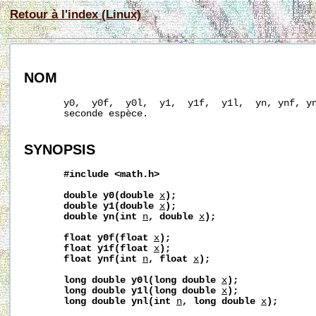
Retour à l'index (Linux)
NOM
       y0,  y0f,  y0l,  y1,  y1f,  y1l,  yn, ynf, yn
       seconde espèce.

SYNOPSIS
#include
<math.h>
double
y0(double
x
);
double
y1(double
x
);
double
yn(int
n
,
double
x
);
float
y0f(float
x
);
float
y1f(float
x
);
float
ynf(int
n
,
float
x
);
long
double
y0l(long
double
x
);
long
double
y1l(long
double
x
);
long
double
ynl(int
n
,
long
double
x
);