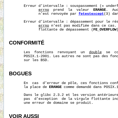
       Erreur d’intervalle : souspassement (« underf
errno
  prend  la  valeur  
ERANGE
.  Au
              n’est renvoyée par 
fetestexcept
(3) dan
       Erreur d’intervalle : dépassement pour le rés
errno
 n’est pas modifiée dans ce cas. 
              flottante de dépassement (
FE_OVERFLOW
CONFORMITÉ
       Les  fonctions  renvoyant  un  
double
  se  c
       POSIX.1-2001. Les autres ne sont pas des fonc
       sur les BSD.

BOGUES
       En  cas  d’erreur de pôle, ces fonctions con
       la place de 
ERANGE
 comme demandé dans POSIX.1
       Dans le glibc 2.3.2 et les version antérieure
       pas  d’exception  de la virgule flottante in
       une erreur de domaine se produit.

VOIR AUSSI