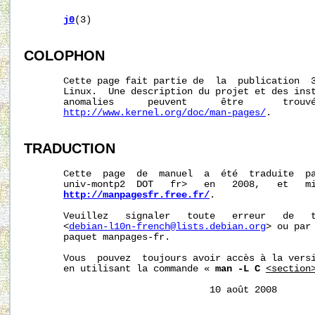
j0
(3)

COLOPHON
       Cette page fait partie de  la  publication  
       Linux.  Une description du projet et des inst
       anomalies      peuvent      être       trouvé
http://www.kernel.org/doc/man-pages/
.

TRADUCTION
       Cette  page  de  manuel  a  été  traduite  pa
       univ-montp2  DOT   fr>   en   2008,   et   mi
http://manpagesfr.free.fr/
.

       Veuillez   signaler   toute   erreur   de   t
       <
debian-l10n-french@lists.debian.org
> ou par 
       paquet manpages-fr.

       Vous  pouvez  toujours avoir accès à la versi
       en utilisant la commande « 
man -L C
<section