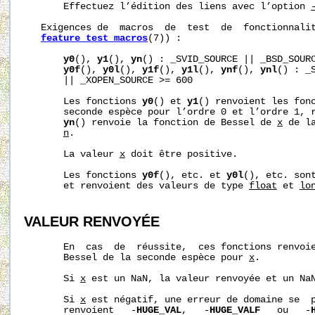
       Effectuez l’édition des liens avec l’option 
   Exigences de  macros  de  test  de  fonctionnalit
feature_test_macros
(7)) :

y0
(), 
y1
(), 
yn
() : _SVID_SOURCE || _BSD_SOURC
y0f
(), 
y0l
(), 
y1f
(), 
y1l
(), 
ynf
(), 
ynl
() : _
       || _XOPEN_SOURCE >= 600

       Les fonctions 
y0
() et 
y1
() renvoient les fon
       seconde espèce pour l’ordre 0 et l’ordre 1, r
yn
() renvoie la fonction de Bessel de 
x
 de l
n
.

       La valeur 
x
 doit être positive.

       Les fonctions 
y0f
(), etc. et 
y0l
(), etc. sont
       et renvoient des valeurs de type 
float
 et 
lo
VALEUR RENVOYÉE
       En  cas  de  réussite,  ces fonctions renvoie
       Bessel de la seconde espèce pour 
x
.

       Si 
x
 est un NaN, la valeur renvoyée et un NaN
       Si 
x
 est négatif, une erreur de domaine se  p
       renvoient   -
HUGE_VAL
,   -
HUGE_VALF
   ou   -