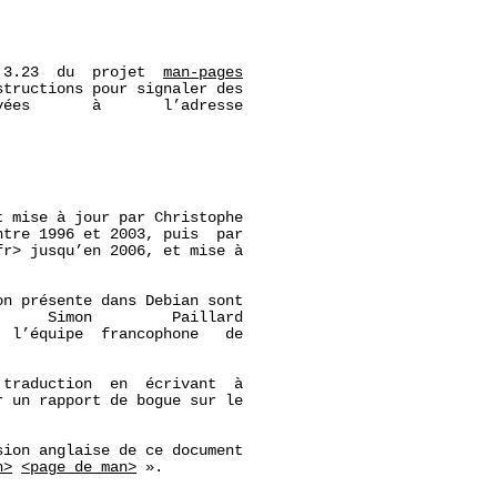
 3.23  du  projet  
man-pages
tructions pour signaler des

ées       à       l’adresse

 mise à jour par Christophe

ntre 1996 et 2003, puis  par

r> jusqu’en 2006, et mise à

n présente dans Debian sont

     Simon         Paillard

  l’équipe  francophone   de

traduction  en  écrivant  à

r un rapport de bogue sur le

ion anglaise de ce document

n>
<page_de_man>