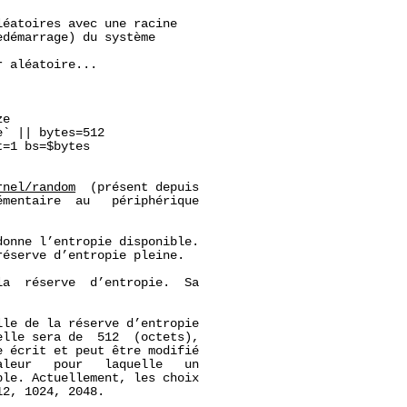
éatoires avec une racine

démarrage) du système

 aléatoire...

ze
` || bytes=512

=1 bs=$bytes

rnel/random
  (présent depuis

mentaire  au   périphérique

donne l’entropie disponible.

éserve d’entropie pleine.

a  réserve  d’entropie.  Sa

le de la réserve d’entropie

elle sera de  512  (octets),

 écrit et peut être modifié

leur   pour   laquelle   un

le. Actuellement, les choix

2, 1024, 2048.
