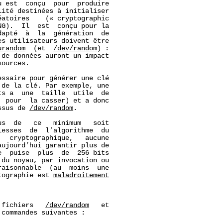
 est  conçu  pour  produire

ité destinées à initialiser

atoires    (« cryptographic

G).  Il  est  conçu pour la

apté  à  la  génération  de

s utilisateurs doivent être

urandom
  (et  
/dev/random
) :

de données auront un impact

ources.

ssaire pour générer une clé

de la clé. Par exemple, une

s a  une  taille  utile  de

 pour  la casser) et a donc

ssus de 
/dev/random
.

s  de   ce   minimum   soit

esses  de  l’algorithme  du

  cryptographique,   aucune

ujourd’hui garantir plus de

  puise  plus  de  256 bits

du noyau, par invocation ou

aisonnable  (au  moins  une

tographie est 
maladroitement
 fichiers   
/dev/random
   et

commandes suivantes :
