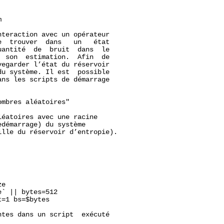


teraction avec un opérateur

  trouver  dans   un   état

antité  de  bruit  dans  le

 son  estimation.  Afin  de

egarder l’état du réservoir

u système. Il est  possible

ns les scripts de démarrage

mbres aléatoires"

éatoires avec une racine

démarrage) du système

lle du réservoir d’entropie).

ze
` || bytes=512

=1 bs=$bytes

tes dans un script  exécuté
