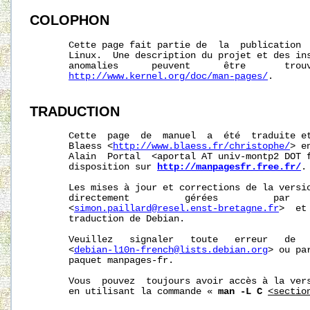
COLOPHON
       Cette page fait partie de  la  publication 
       Linux.  Une description du projet et des ins
       anomalies      peuvent      être       trouv
http://www.kernel.org/doc/man-pages/
.

TRADUCTION
       Cette  page  de  manuel  a  été  traduite et
       Blaess <
http://www.blaess.fr/christophe/
> e
       Alain  Portal  <aportal AT univ-montp2 DOT f
       disposition sur 
http://manpagesfr.free.fr/
.

       Les mises à jour et corrections de la versio
       directement          gérées          par    
       <
simon.paillard@resel.enst-bretagne.fr
>  et
       traduction de Debian.

       Veuillez   signaler   toute   erreur   de   
       <
debian-l10n-french@lists.debian.org
> ou pa
       paquet manpages-fr.

       Vous  pouvez  toujours avoir accès à la vers
       en utilisant la commande « 
man -L C
<sectio