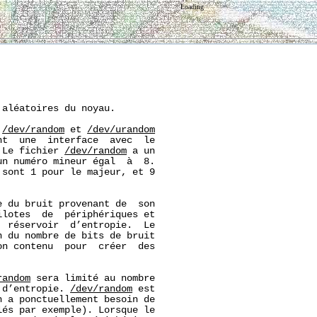
Loading
aléatoires du noyau.

 
/dev/random
 et 
/dev/urandom
t  une  interface  avec  le

 Le fichier 
/dev/random
 a un

n numéro mineur égal  à  8.

 sont 1 pour le majeur, et 9

 du bruit provenant de  son

lotes  de  périphériques et

 réservoir  d’entropie.  Le

 du nombre de bits de bruit

n contenu  pour  créer  des

random
 sera limité au nombre

 d’entropie. 
/dev/random
 est

 a ponctuellement besoin de

és par exemple). Lorsque le
