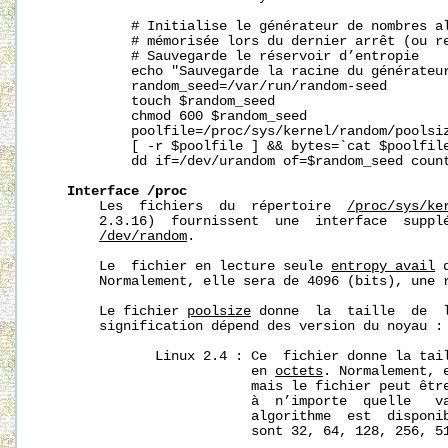
           # Initialise le générateur de nombres al
           # mémorisée lors du dernier arrêt (ou re
           # Sauvegarde le réservoir d’entropie

           echo "Sauvegarde la racine du générateur
           random_seed=/var/run/random-seed

           touch $random_seed

           chmod 600 $random_seed

           poolfile=
/proc/sys/kernel/random/poolsi
           [ -r $poolfile ] && bytes=`cat $poolfile
           dd if=/dev/urandom of=$random_seed count
Interface
/proc
       Les  fichiers  du  répertoire  
/proc/sys/ke
       2.3.16)  fournissent  une  interface  supplé
/dev/random
.

       Le  fichier en lecture seule 
entropy_avail
 
       Normalement, elle sera de 4096 (bits), une r
       Le fichier 
poolsize
 donne  la  taille  de  l
       signification dépend des version du noyau :

              Linux 2.4 : Ce  fichier donne la tail
                          en 
octets
. Normalement, 
                          mais le fichier peut être
                          à  n’importe  quelle   va
                          algorithme  est  disponib
                          sont 32, 64, 128, 256, 51