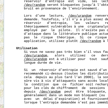
       réservoir  d’entropie  est  vide,  les  lect
/dev/random
 seront bloquantes jusqu’à l’obte
       bruit en provenance de l’environnement.

       Lors  d’une  lecture,  
/dev/urandom
  renver
       demande. Toutefois, s’il n’y a plus assez de
       réservoir   d’entropie,   les   valeurs   re
       théoriquement vulnérables à une  cryptanalys
       employé  par  le  pilote.  Il n’existe pas d
       d’attaque dans la littérature publique actue
       pas  le  risque  théorique.  Si  ce  risque 
       application, utilisez plutôt 
/dev/random
 à 
Utilisation
       Si vous ne savez pas très bien s’il vous fa
/dev/urandom
,   alors   utilisez   ce   dern
/dev/urandom
 est à utiliser pour  tout  sauf
       longue durée de vie.

       Si  un  réservoir d’entropie est sauvé d’un 
       recommandé ci-dessus (toutes les distributio
       cela  depuis au plus tard l’an 2000), la sor
       sûre vis à vis d’attaquants sans accès local
       la  condition  que  ce  fichier soit recharg
       pour les clés de chiffrement  de  sessions  
       depuis  
/dev/random
  peut  être  bloquante, 
       généralement dans un mode non bloquant (ou  
       avec  un  délai d’expiration) et fournissent
       lorsque l’entropie demandée n’est pas immédi