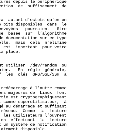
ures depuis le périphérique

ntion  de  suffisamment  de

ra  autant d’octets qu’on en

 bits disponibles  dans  le

nvoyées   pourraient   être

e  basée  sur  l’algorithme

e documentation sur ce type

lle,  mais  cela  n’élimine

 est  important  pour votre

la place.

ut utiliser  
/dev/random
  ou

ier.   En  règle  générale,

  les  clés  GPG/SSL/SSH  à

redémarrage à l’autre comme

ns majeures de  Linux  font

tie est cryptographiquement

 comme superutilisateur,  à

é au démarrage et suffisant

réseau.  Comme  la  lecture

 les utilisateurs l’ouvrent

en  effectuant  la  lecture

 un système de notification

atement disponible.
