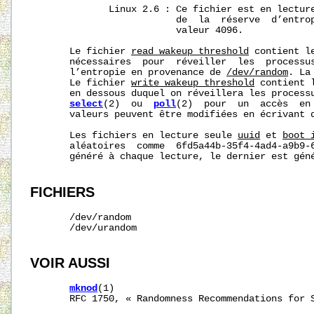
              Linux 2.6 : Ce fichier est en lecture
                          de  la  réserve  d’entro
                          valeur 4096.

       Le fichier 
read_wakeup_threshold
 contient l
       nécessaires  pour  réveiller  les  processus
       l’entropie en provenance de 
/dev/random
. La
       Le fichier 
write_wakeup_threshold
 contient 
       en dessous duquel on réveillera les processu
select
(2)  ou  
poll
(2)  pour  un  accès  en
       valeurs peuvent être modifiées en écrivant d
       Les fichiers en lecture seule 
uuid
 et 
boot_
       aléatoires  comme  6fd5a44b-35f4-4ad4-a9b9-6
       généré à chaque lecture, le dernier est géné
FICHIERS
       /dev/random

       /dev/urandom

VOIR AUSSI
mknod
(1)

       RFC 1750, « Randomness Recommendations for S