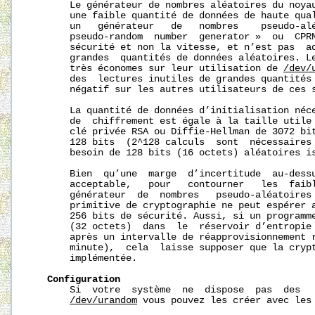
       Le générateur de nombres aléatoires du noyau
       une faible quantité de données de haute qual
       un   générateur   de   nombres    pseudo-alé
       pseudo-random  number  generator »  ou  CPRN
       sécurité et non la vitesse, et n’est pas  ad
       grandes  quantités de données aléatoires. Le
       très économes sur leur utilisation de 
/dev/
       des  lectures inutiles de grandes quantités 
       négatif sur les autres utilisateurs de ces s
       La quantité de données d’initialisation néce
       de  chiffrement est égale à la taille utile 
       clé privée RSA ou Diffie-Hellman de 3072 bit
       128 bits  (2^128 calculs  sont  nécessaires 
       besoin de 128 bits (16 octets) aléatoires i
       Bien  qu’une  marge  d’incertitude  au-dessu
       acceptable,   pour   contourner   les  faibl
       générateur  de  nombres   pseudo-aléatoires 
       primitive de cryptographie ne peut espérer a
       256 bits de sécurité. Aussi, si un programme
       (32 octets)  dans  le  réservoir d’entropie 
       après un intervalle de réapprovisionnement r
       minute),  cela  laisse supposer que la cryp
       implémentée.

Configuration
       Si  votre  système  ne  dispose  pas  des  
/dev/urandom
 vous pouvez les créer avec les 