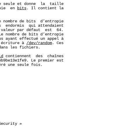
 seule et donne  la  taille

pie  en 
bits
. Il contient la

e nombre de bits  d’entropie

  endormis  qui attendaient

 valeur par défaut  est  64.

le nombre de bits d’entropie

s ayant effectué un appel à

 écriture à 
/dev/random
. Ces

ans les fichiers.

id
 contiennent  des  chaînes

b9be13e1fe9. Le premier est

ré une seule fois.

ecurity »
