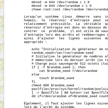
           mknod -m 644 /dev/random c 1 8

           mknod -m 644 /dev/urandom c 1 9

           chown root:root /dev/random /dev/urandom
       Lorsqu’un  système  Linux  démarre  sans  in
       humain,  le  réservoir  d’entropie  peut  se
       relativement  prévisible.  La  véritable  qu
       réservoir d’entropie est donc en dessous de 
       contrer  ce  problème,  il est utile de sauv
       d’entropie lors des arrêts et redémarrages d
       ainsi  d’ajouter  les  lignes  suivantes  da
       appropriés :

           echo "Initialisation du générateur de no
           random_seed=/var/run/random-seed

           # Initialise le générateur de nombres al
           # mémorisée lors du dernier arrêt (ou re
           # Charge puis sauvegarde 512 octets (tai
           if [ -f $random_seed ]; then

               cat $random_seed >/dev/urandom

           else

               touch $random_seed

           fi

           chmod 600 $random_seed

           poolfile=
/proc/sys/kernel/random/poolsi
           [ -r $poolfile ] && bytes=`cat $poolfile
           dd if=/dev/urandom of=$random_seed count
       Également, il faut ajouter les lignes suivan
       lors de l’arrêt du système.
