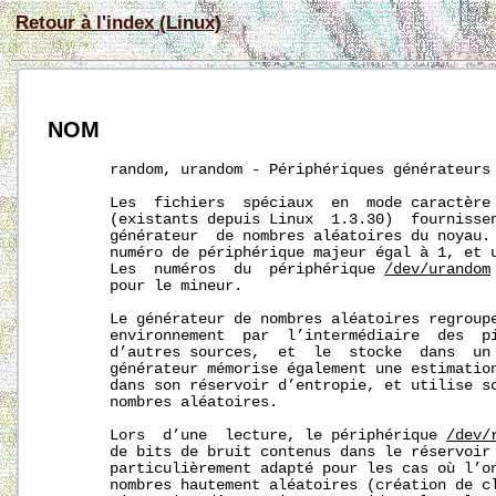
Retour à l'index (Linux)
NOM
       random, urandom - Périphériques générateurs 
       Les  fichiers  spéciaux  en  mode caractère
       (existants depuis Linux  1.3.30)  fournissen
       générateur  de nombres aléatoires du noyau.
       numéro de périphérique majeur égal à 1, et u
       Les  numéros  du  périphérique 
/dev/urandom
       pour le mineur.

       Le générateur de nombres aléatoires regroupe
       environnement  par  l’intermédiaire  des  pi
       d’autres sources,  et  le  stocke  dans  un 
       générateur mémorise également une estimation
       dans son réservoir d’entropie, et utilise so
       nombres aléatoires.

       Lors  d’une  lecture, le périphérique 
/dev/
       de bits de bruit contenus dans le réservoir
       particulièrement adapté pour les cas où l’on
       nombres hautement aléatoires (création de cl