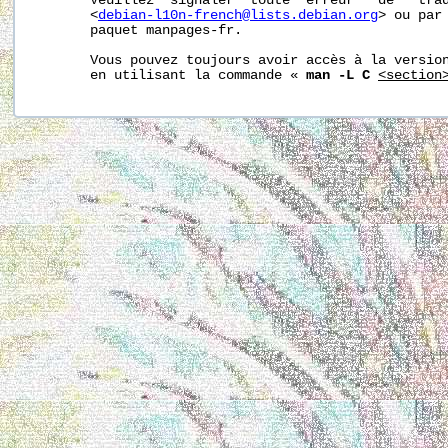
       Veuillez  signaler  toute  erreur   de   trad
       <
debian-l10n-french@lists.debian.org
> ou par 
       paquet manpages-fr.

       Vous pouvez toujours avoir accès à la version
       en utilisant la commande « 
man -L C
<section