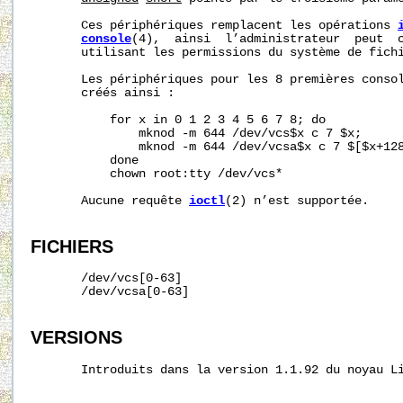
       Ces périphériques remplacent les opérations 
console
(4),  ainsi  l’administrateur  peut  c
       utilisant les permissions du système de fichi
       Les périphériques pour les 8 premières consol
       créés ainsi :

           for x in 0 1 2 3 4 5 6 7 8; do

               mknod -m 644 /dev/vcs$x c 7 $x;

               mknod -m 644 /dev/vcsa$x c 7 $[$x+128
           done

           chown root:tty /dev/vcs*

       Aucune requête 
ioctl
(2) n’est supportée.

FICHIERS
       /dev/vcs[0-63]

       /dev/vcsa[0-63]

VERSIONS
       Introduits dans la version 1.1.92 du noyau Li