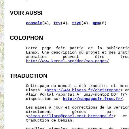
VOIR AUSSI
console
(4), 
tty
(4), 
ttyS
(4), 
gpm
(8)

COLOPHON
       Cette  page  fait  partie  de  la  publicati
       Linux. Une description du projet et des instr
       anomalies       peuvent       être       trou
http://www.kernel.org/doc/man-pages/
.

TRADUCTION
       Cette page de manuel a été traduite  et  mise
       Blaess  <
http://www.blaess.fr/christophe/
> e
       Alain Portal <aportal AT univ-montp2 DOT fr> 
       disposition sur 
http://manpagesfr.free.fr/
.

       Les mises à jour et corrections de la version
       directement         gérées         par       
       <
simon.paillard@resel.enst-bretagne.fr
>   et
       traduction de Debian.
