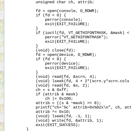
           unsigned char ch, attrib;

           fd = open(console, O_RDWR);

           if (fd < 0) {

               perror(console);

               exit(EXIT_FAILURE);

           }

           if (ioctl(fd, VT_GETHIFONTMASK, &mask) < 
               perror("VT_GETHIFONTMASK");

               exit(EXIT_FAILURE);

           }

           (void) close(fd);

           fd = open(device, O_RDWR);

           if (fd < 0) {

               perror(device);

               exit(EXIT_FAILURE);

           }

           (void) read(fd, &scrn, 4);

           (void) lseek(fd, 4 + 2*(scrn.y*scrn.cols 
           (void) read(fd, &s, 2);

           ch = s & 0xff;

           if (attrib & mask)

               ch |= 0x100;

           attrib = ((s & ~mask) >> 8);

           printf("ch='%c' attrib=0x%02x\n", ch, att
           attrib ^= 0x10;

           (void) lseek(fd, -1, 1);

           (void) write(fd, &attrib, 1);

           exit(EXIT_SUCCESS);

       }
