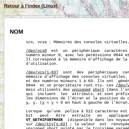
Retour à l'index (Linux)
NOM
       vcs, vcsa - Mémoires des consoles virtuelles.
/dev/vcs0
  est  un  périphérique  caractères 
       numéro mineur 0, avec les permissions 0644 et
       Il correspond à la mémoire d’affichage de la 
       d’utilisation.

/dev/vcs[1-63]
  sont  des  périphériques  car
       mémoire d’affichage des consoles virtuelles. 
       et des numéros mineurs 1 à 63. Ils ont  génér
       0644  et un propriétaire root.tty. Les 
/dev/
       mais utilisents des 
unsigned
short
 (dans l’or
       qui  incluent  les  attributs, et sont préfix
       les dimensions de l’écran et la position du 
x
, 
y
. (
x
 = 
y
 = 0 en haut à gauche de l’écran.
       Lorsque  qu’une  police à 512 caractères est 
       bit   peut   être   extraite   en   appliqua
VT_GETHIFONTMASK
  (disponible dans les noyaux
       sur 
/dev/tty[1-63]
 ; la valeur  est  renvoyée
unsigned
short
 pointé par le troisième param