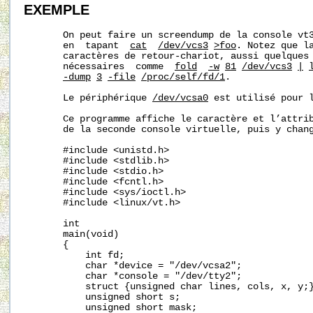
EXEMPLE
       On peut faire un screendump de la console vt3
       en  tapant  
cat
/dev/vcs3
>foo
. Notez que la
       caractères de retour-chariot, aussi quelques 
       nécessaires  comme  
fold
-w
81
/dev/vcs3
|
-dump
3
-file
/proc/self/fd/1
.

       Le périphérique 
/dev/vcsa0
 est utilisé pour l
       Ce programme affiche le caractère et l’attrib
       de la seconde console virtuelle, puis y chang
       #include <unistd.h>

       #include <stdlib.h>

       #include <stdio.h>

       #include <fcntl.h>

       #include <sys/ioctl.h>

       #include <linux/vt.h>

       int

       main(void)

       {

           int fd;

           char *device = "/dev/vcsa2";

           char *console = "/dev/tty2";

           struct {unsigned char lines, cols, x, y;}
           unsigned short s;

           unsigned short mask;
