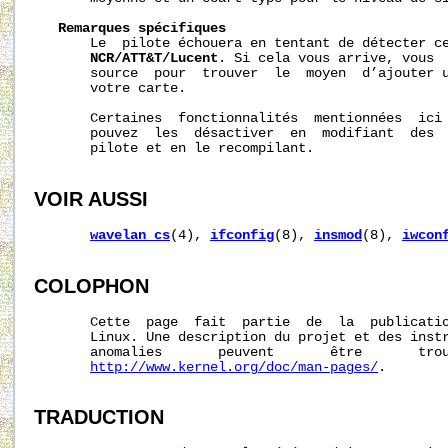
Remarques
spécifiques
       Le  pilote échouera en tentant de détecter c
NCR/ATT&T/Lucent
. Si cela vous arrive, vous  
       source  pour  trouver  le  moyen  d’ajouter u
       votre carte.

       Certaines  fonctionnalités  mentionnées  ici 
       pouvez  les  désactiver  en  modifiant  des  
       pilote et en le recompilant.

VOIR AUSSI
wavelan_cs
(4), 
ifconfig
(8), 
insmod
(8), 
iwcon
COLOPHON
       Cette  page  fait  partie  de  la  publicati
       Linux. Une description du projet et des instr
       anomalies       peuvent       être       trou
http://www.kernel.org/doc/man-pages/
.

TRADUCTION