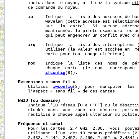
       inclus dans le noyau, utilisez la syntaxe 
et
       de commande du noyau.

io
     Indique  la  liste des adresses de bas
              wavelan (cette adresse est sélectionné
              sur   la  carte).  Si  aucune  adresse
              mentionnée, le pilote examinera les ad
              qui peut engendrer un conflit avec d’a
irq
    Indique  la  liste des interruptions (
              utiliser (la valeur est stockée en  mé
              carte pour tout usage ultérieur).

nom
    Indique  la  liste  des  noms  de  pér
              chaque  carte  (le  nom   correspond  
ifconfig
(8)).

Extensions
«
sans
fil
»
       Utilisez  
iwconfig
(8)  pour  manipuler  les  
       l’aspect « sans fil » de ces cartes.

NWID
(ou
domaine)
       Indique l’ID réseau [
0
 à 
FFFF
] ou le désacti
       stocké  dans  une  zone  de  mémoire  permane
       réutilisé à chaque appel ultérieur du pilote.
Fréquence
et
canal
       Pour les cartes  2.4 GHz  2.00,  vous  pouvez
       utilisant  l’un  des 10 canaux prédéfinis (
2
2.432,
2.442,
2.452,
2.460,
2.462
 ou 
2.484
) 