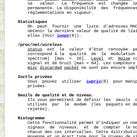
       sa   valeur.  La  fréquence  est  changée  im
       permanente. La disponibilité  des  fréquences
       réglementations en vigueur.

Statistiques
       On  peut  fournir  une  liste  d’adresses MAC
       obtenir la dernière valeur de qualité de liai
       elles (Voir 
iwspy
(8)).

/proc/net/wireless
status
  est  la  valeur  d’état  renvoyée  p
       correspond à la  qualité  de  la  modulation 
       spectrum)  [max  =  16].  
Level
  et  
Noise
 c
       signal et de bruit [max = 64]. Les compteurs
misc
discarded
packet
 ne sont pas encore impl
Ioctls
privées
       Vous  pouvez  utiliser  
iwpriv
(8)  pour manip
       privées.

Seuils
de
qualité
et
de
niveau.
       Ils vous permettent de définir les  seuils  d
       utilisés  par  le  modem  (les  paquets en de
       rejetés).

Histogramme
       Cette fonctionnalité permet d’indiquer un nom
       signaux  de  niveaux,  et  de  compter  le no
       chacun des ces intervalles. Cette distributio
       moyenne et un écart type pour le niveau de si