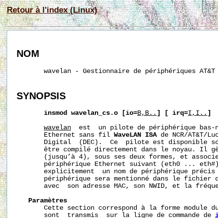
Retour à l'index (Linux)
NOM
       wavelan - Gestionnaire de périphériques AT&T 
SYNOPSIS
insmod
wavelan_cs.o
[io=
B,B..
]
[
irq=
I,I..
]
wavelan
  est  un pilote de périphérique bas-n
       Ethernet sans fil 
WaveLAN
ISA
 de NCR/AT&T/Lu
       Digital  (DEC).  Ce  pilote est disponible so
       être compilé directement dans le noyau. Il gè
       (jusqu’à 4), sous ses deux formes, et associe
       périphérique Ethernet suivant (eth0 ... eth#)
       explicitement  un nom de périphérique précis 
       périphérique sera mentionné dans le fichier d
       avec  son adresse MAC, son NWID, et la fréque
Paramètres
       Cette section correspond à la forme module du
       sont  transmis  sur la ligne de commande de 