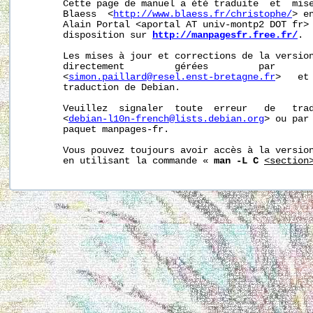
       Cette page de manuel a été traduite  et  mise
       Blaess  <
http://www.blaess.fr/christophe/
> e
       Alain Portal <aportal AT univ-montp2 DOT fr> 
       disposition sur 
http://manpagesfr.free.fr/
.

       Les mises à jour et corrections de la version
       directement         gérées         par       
       <
simon.paillard@resel.enst-bretagne.fr
>   et
       traduction de Debian.

       Veuillez  signaler  toute  erreur   de   trad
       <
debian-l10n-french@lists.debian.org
> ou par 
       paquet manpages-fr.

       Vous pouvez toujours avoir accès à la version
       en utilisant la commande « 
man -L C
<section