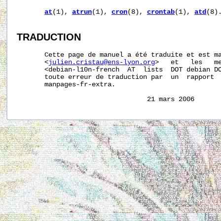
at
(1), 
atrun
(1), 
cron
(8), 
crontab
(1), 
atd
(8).
TRADUCTION
       Cette page de manuel a été traduite et est ma
       <
julien.cristau@ens-lyon.org
>   et   les   me
       <debian-l10n-french  AT  lists  DOT debian DO
       toute erreur de traduction par  un  rapport  
       manpages-fr-extra.
