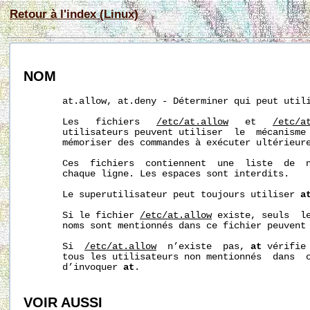
Retour à l'index (Linux)
NOM
       at.allow, at.deny - Déterminer qui peut util
       Les   fichiers   
/etc/at.allow
   et   
/etc/a
       utilisateurs peuvent utiliser  le  mécanisme
       mémoriser des commandes à exécuter ultérieure
       Ces  fichiers  contiennent  une  liste  de  n
       chaque ligne. Les espaces sont interdits.

       Le superutilisateur peut toujours utiliser 
a
       Si le fichier 
/etc/at.allow
 existe, seuls  le
       noms sont mentionnés dans ce fichier peuvent
       Si  
/etc/at.allow
  n’existe  pas, 
at
 vérifie
       tous les utilisateurs non mentionnés  dans  c
       d’invoquer 
at
.

VOIR AUSSI