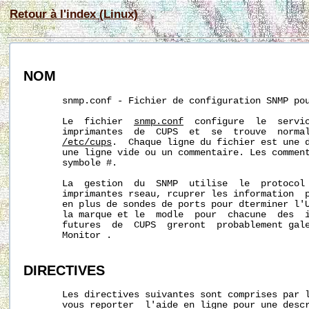
Retour à l'index (Linux)
NOM
       snmp.conf - Fichier de configuration SNMP pou
       Le  fichier  
snmp.conf
  configure  le  servic
       imprimantes  de  CUPS  et  se  trouve  normal
/etc/cups
.  Chaque ligne du fichier est une d
       une ligne vide ou un commentaire. Les comment
       symbole #.

       La  gestion  du  SNMP  utilise  le  protocol 
       imprimantes rseau, rcuprer les information  p
       en plus de sondes de ports pour dterminer l'U
       la marque et le  modle  pour  chacune  des  i
       futures  de  CUPS  greront  probablement gale
       Monitor .

DIRECTIVES
       Les directives suivantes sont comprises par l
       vous reporter  l'aide en ligne pour une descr