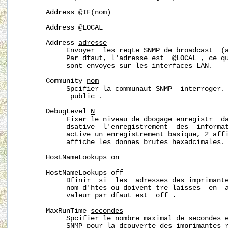
       Address @IF(
nom
)

       Address @LOCAL

       Address 
adresse
            Envoyer  les reqte SNMP de broadcast  (a
            Par dfaut, l'adresse est  @LOCAL , ce qu
            sont envoyes sur les interfaces LAN.

       Community 
nom
            Spcifier la communaut SNMP  interroger. 
             public .

       DebugLevel 
N
            Fixer le niveau de dbogage enregistr  d
            dsative  l'enregistrement  des  informat
            active un enregistrement basique, 2 affi
            affiche les donnes brutes hexadcimales.

       HostNameLookups on

       HostNameLookups off

            Dfinir  si  les  adresses des imprimante
            nom d'htes ou doivent tre laisses  en  a
            valeur par dfaut est  off .

       MaxRunTime 
secondes
            Spcifier le nombre maximal de secondes e
            SNMP pour la dcouverte des imprimantes r