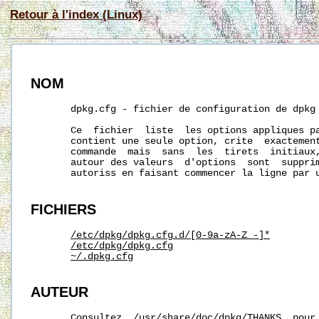
Retour à l'index (Linux)
NOM
       dpkg.cfg - fichier de configuration de dpkg

       Ce  fichier  liste  les options appliques pa
       contient une seule option, crite  exactement
       commande  mais  sans  les  tirets  initiaux,
       autour des valeurs  d'options  sont  supprim
       autoriss en faisant commencer la ligne par 
FICHIERS
/etc/dpkg/dpkg.cfg.d/[0-9a-zA-Z_-]*
/etc/dpkg/dpkg.cfg
~/.dpkg.cfg
AUTEUR
       Consultez  
/usr/share/doc/dpkg/THANKS
  pour