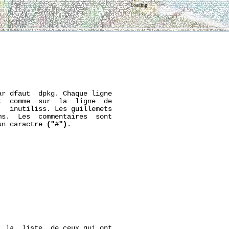
Loading
r dfaut  dpkg. Chaque ligne

  comme  sur  la  ligne  de

  inutiliss. Les guillemets

s.  Les  commentaires  sont

un caractre 
("#")
.

  la  liste  de ceux qui ont
