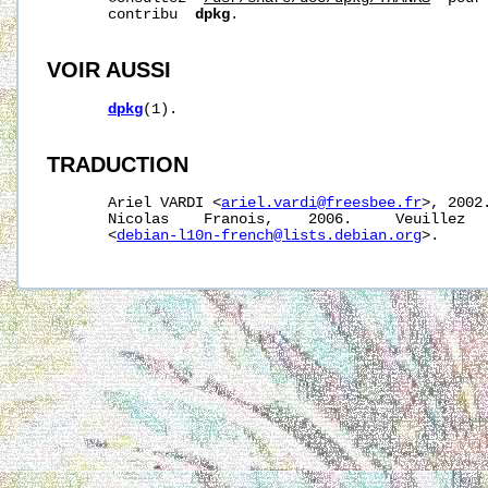
       contribu  
dpkg
.

VOIR AUSSI
dpkg
(1).

TRADUCTION
       Ariel VARDI <
ariel.vardi@freesbee.fr
>, 2002
       Nicolas    Franois,    2006.     Veuillez   
       <
debian-l10n-french@lists.debian.org