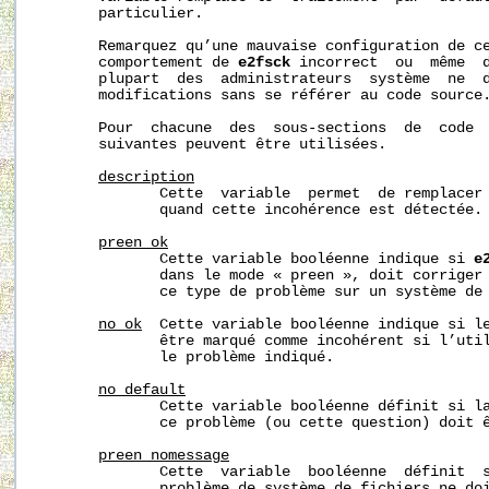
       particulier.

       Remarquez qu’une mauvaise configuration de ce
       comportement de 
e2fsck
 incorrect  ou  même  d
       plupart  des  administrateurs  système  ne  d
       modifications sans se référer au code source.
       Pour  chacune  des  sous-sections  de  code  
       suivantes peuvent être utilisées.

description
              Cette  variable  permet  de remplacer 
              quand cette incohérence est détectée.

preen_ok
              Cette variable booléenne indique si 
e
              dans le mode « preen », doit corriger 
              ce type de problème sur un système de 
no_ok
  Cette variable booléenne indique si le
              être marqué comme incohérent si l’util
              le problème indiqué.

no_default
              Cette variable booléenne définit si la
              ce problème (ou cette question) doit ê
preen_nomessage
              Cette  variable  booléenne  définit  s
              problème de système de fichiers ne doi