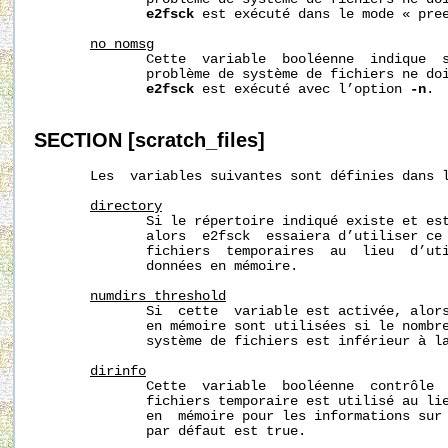
e2fsck
 est exécuté dans le mode « pree
no_nomsg
              Cette  variable  booléenne  indique  s
              problème de système de fichiers ne doi
e2fsck
 est exécuté avec l’option 
-n
.

SECTION
[scratch_files]
       Les  variables suivantes sont définies dans 
directory
              Si le répertoire indiqué existe et est
              alors  e2fsck  essaiera d’utiliser ce 
              fichiers  temporaires  au  lieu  d’uti
              données en mémoire.

numdirs_threshold
              Si  cette  variable est activée, alors
              en mémoire sont utilisées si le nombre
              système de fichiers est inférieur à la
dirinfo
              Cette  variable  booléenne  contrôle  
              fichiers temporaire est utilisé au lie
              en  mémoire pour les informations sur 
              par défaut est true.
