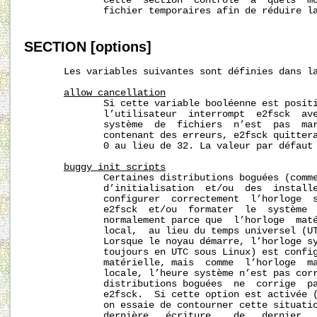
              Cette  section  contrôle  à  quels  mo
              fichier temporaires afin de réduire la
SECTION
[options]
       Les variables suivantes sont définies dans l
allow_cancellation
              Si cette variable booléenne est positi
              l’utilisateur  interrompt  e2fsck  ave
              système  de  fichiers  n’est  pas  mar
              contenant des erreurs, e2fsck quittera
              0 au lieu de 32. La valeur par défaut 
buggy_init_scripts
              Certaines distributions boguées (comme
              d’initialisation  et/ou  des  installe
              configurer  correctement  l’horloge  s
              e2fsck  et/ou  formater  le  système  
              normalement parce que  l’horloge  maté
              local,  au lieu du temps universel (UT
              Lorsque le noyau démarre, l’horloge sy
              toujours en UTC sous Linux) est config
              matérielle, mais  comme  l’horloge  ma
              locale, l’heure système n’est pas corr
              distributions boguées  ne  corrige  pa
              e2fsck.  Si cette option est activée (
              on essaie de contourner cette situatio
              dernière   écriture,   de   dernier   