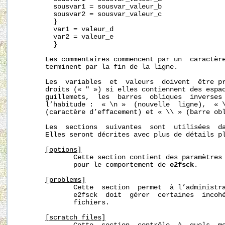
         sousvar1 = sousvar_valeur_b

         sousvar2 = sousvar_valeur_c

         }

         var1 = valeur_d

         var2 = valeur_e

         }

       Les commentaires commencent par un  caractère
       terminent par la fin de la ligne.

       Les  variables  et  valeurs  doivent  être pr
       droits (« " ») si elles contiennent des espac
       guillemets,  les  barres  obliques  inverses 
       l’habitude :  « \n »  (nouvelle  ligne),  « \
       (caractère d’effacement) et « \\ » (barre obl
       Les  sections  suivantes  sont  utilisées  d
       Elles seront décrites avec plus de détails pl
[options]
              Cette section contient des paramètres 
              pour le comportement de 
e2fsck
.

[problems]
              Cette  section  permet  à l’administra
              e2fsck  doit  gérer  certaines  incohé
              fichiers.

[scratch_files]