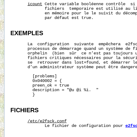
icount
 Cette variable booléenne contrôle  si 
              fichiers  temporaire est utilisé au li
              en mémoire pour le le suivit du décomp
              par défaut est true.

EXEMPLES
       La  configuration  suivante  empêchera  e2fsc
       processus de démarrage quand un système de fi
       orphelin  (bien  sûr  ce n’est pas toujours u
       fichiers critiques nécessaires pour la sécuri
       se  retrouver dans lost+found, et démarrer le
       d’un administrateur système peut être dangere
         [problems]

         0x040002 = {

         preen_ok = true

         description = "@u @i %i.  "

         }

FICHIERS
/etc/e2fsck.conf
              Le fichier de configuration pour 
e2fs