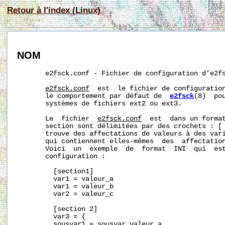
Retour à l'index (Linux)
NOM
       e2fsck.conf - Fichier de configuration d’e2fs
e2fsck.conf
  est  le fichier de configuratio
       le comportement par défaut de  
e2fsck
(8)  po
       systèmes de fichiers ext2 ou ext3.

       Le  fichier  
e2fsck.conf
  est  dans un format
       section sont délimitées par des crochets : [ 
       trouve des affectations de valeurs à des vari
       qui contiennent elles-mêmes  des  affectation
       Voici  un  exemple  de  format  INI  qui  est
       configuration :

         [section1]

         var1 = valeur_a

         var1 = valeur_b

         var2 = valeur_c

         [section 2]

         var3 = {

         sousvar1 = sousvar_valeur_a
