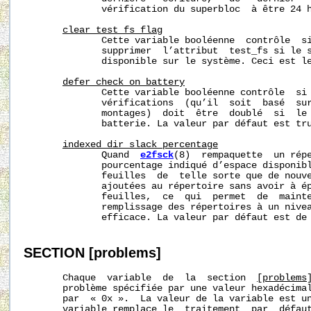
              vérification du superbloc  à être 24 h
clear_test_fs_flag
              Cette variable booléenne  contrôle  s
              supprimer  l’attribut  test_fs si le s
              disponible sur le système. Ceci est le
defer_check_on_battery
              Cette variable booléenne contrôle  si 
              vérifications  (qu’il  soit  basé  sur
              montages)  doit  être  doublé  si  le 
              batterie. La valeur par défaut est tru
indexed_dir_slack_percentage
              Quand  
e2fsck
(8)  rempaquette  un répe
              pourcentage indiqué d’espace disponibl
              feuilles  de  telle sorte que de nouve
              ajoutées au répertoire sans avoir à ép
              feuilles,  ce  qui  permet  de  mainte
              remplissage des répertoires à un nivea
              efficace. La valeur par défaut est de 
SECTION
[problems]
       Chaque  variable  de  la  section  
[problems
       problème spécifiée par une valeur hexadécimal
       par  « 0x ».  La valeur de la variable est un
       variable remplace le  traitement  par  défaut