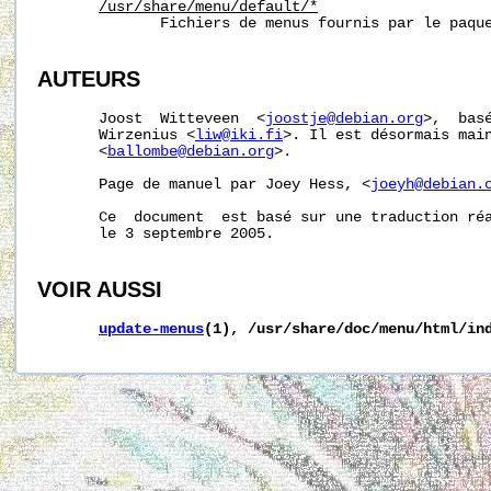
/usr/share/menu/default/*
              Fichiers de menus fournis par le paque
AUTEURS
       Joost  Witteveen  <
joostje@debian.org
>,  bas
       Wirzenius <
liw@iki.fi
>. Il est désormais main
       <
ballombe@debian.org
>.

       Page de manuel par Joey Hess, <
joeyh@debian.
       Ce  document  est basé sur une traduction réa
       le 3 septembre 2005.

VOIR AUSSI
update-menus
(1),
/usr/share/doc/menu/html/in