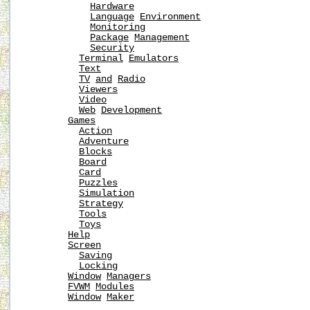
Hardware
Language
Environment
Monitoring
Package
Management
Security
Terminal
Emulators
Text
TV
and
Radio
Viewers
Video
Web
Development
Games
Action
Adventure
Blocks
Board
Card
Puzzles
Simulation
Strategy
Tools
Toys
Help
Screen
Saving
Locking
Window
Managers
FVWM
Modules
Window
Maker