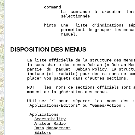
              command

                     La  commande  à  exécuter  lors
                     sélectionnée.

              hints  Une   liste  d’indications  sép
                     permettant de grouper les menus
                     manuel.

DISPOSITION
DES
MENUS
       La liste 
officielle
 de la structure des menus
       la sous-charte des menus Debian (« Debian Men
       partie  du  paquet  Debian Policy. La structu
       incluse (et traduite) pour des raisons de com
       placer vos paquets dans d’autres sections.

       NDT :  les  noms de sections officiels sont a
       moment de la génération des menus.

       Utilisez ‘/’ pour  séparer  les  noms  des  s
       "Applications/Editors" ou "Games/Action".

Applications
Accessibility
Amateur
Radio
Data
Management
Editors