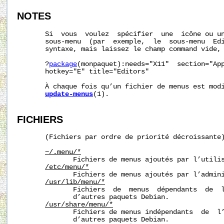
NOTES
       Si  vous  voulez  spécifier  une  icône ou un
       sous-menu  (par  exemple,  le  sous-menu  Edi
       syntaxe, mais laissez le champ command vide, 
       ?
package
(monpaquet):needs="X11"  section="App
       hotkey="E" title="Editors"

       À chaque fois qu’un fichier de menus est modi
update-menus
(1).

FICHIERS
       (Fichiers par ordre de priorité décroissante)
~/.menu/
*
              Fichiers de menus ajoutés par l’utilis
/etc/menu/*
              Fichiers de menus ajoutés par l’admini
/usr/lib/menu/*
              Fichiers  de  menus  dépendants  de  l
              d’autres paquets Debian.

/usr/share/menu/
*
              Fichiers de menus indépendants  de  l’
              d’autres paquets Debian.
