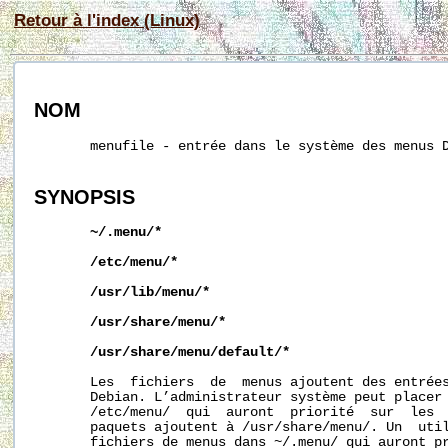
Retour à l'index (Linux)
NOM
       menufile - entrée dans le système des menus D
SYNOPSIS
~/.menu/
*
/etc/menu/*
/usr/lib/menu/*
/usr/share/menu/
*
/usr/share/menu/default/*
       Les  fichiers  de  menus ajoutent des entrées
       Debian. L’administrateur système peut placer 
       /etc/menu/  qui  auront  priorité  sur  les  
       paquets ajoutent à 
/usr/share/menu/.
 Un  util
       fichiers de menus dans 
~/.menu/
 qui auront pr