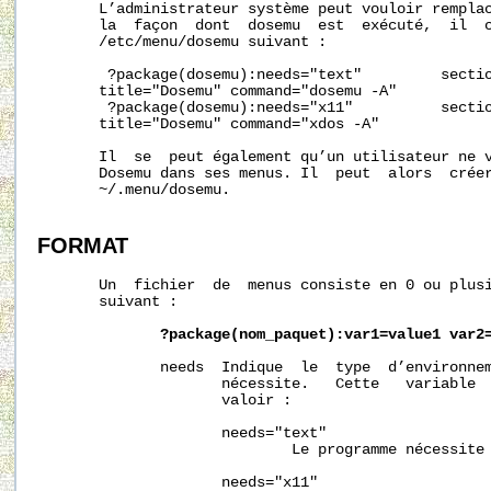
       L’administrateur système peut vouloir remplac
       la  façon  dont  dosemu  est  exécuté,  il  c
       /etc/menu/dosemu suivant :

        ?package(dosemu):needs="text"         sectio
       title="Dosemu" command="dosemu -A"

        ?package(dosemu):needs="x11"          sectio
       title="Dosemu" command="xdos -A"

       Il  se  peut également qu’un utilisateur ne v
       Dosemu dans ses menus. Il  peut  alors  créer
~/.menu/dosemu.
FORMAT
       Un  fichier  de  menus consiste en 0 ou plusi
       suivant :

?package(nom_paquet):var1=value1
var2
              needs  Indique  le  type  d’environnem
                     nécessite.   Cette   variable  
                     valoir :

                     needs="text"

                             Le programme nécessite 
                     needs="x11"
