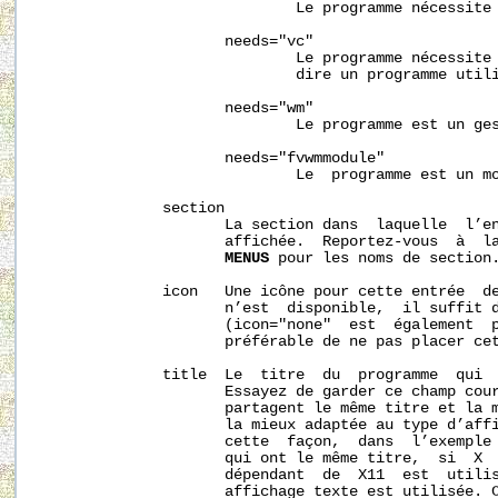
                             Le programme nécessite 
                     needs="vc"

                             Le programme nécessite 
                             dire un programme utili
                     needs="wm"

                             Le programme est un ges
                     needs="fvwmmodule"

                             Le  programme est un mo
              section

                     La section dans  laquelle  l’en
                     affichée.  Reportez-vous  à  l
MENUS
 pour les noms de section.
              icon   Une icône pour cette entrée  de
                     n’est  disponible,  il suffit d
                     (icon="none"  est  également  p
                     préférable de ne pas placer cet
              title  Le  titre  du  programme  qui  
                     Essayez de garder ce champ cour
                     partagent le même titre et la m
                     la mieux adaptée au type d’affi
                     cette  façon,  dans  l’exemple 
                     qui ont le même titre,  si  X  
                     dépendant  de  X11  est  utilis
                     affichage texte est utilisée. C