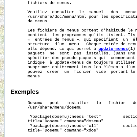
       fichiers de menus.

       Veuillez  consulter  le  manuel   des   menus
       /usr/share/doc/menu/html pour les spécificati
       de menus.

       Les fichiers de menus portent d’habitude le n
       contient  les programmes qu’ils listent. Ils 
       «  entrées de menus », qui spécifient  un  él
       structure  d’un  menu.  Chaque entrée de menu
       elle dépend, ce qui permet à 
update-menus
(1)
       paquets  ne  sont  pas  installés. (Dans une 
       spécifier des pseudo-paquets qui  commencent 
       indique  à update-menus de toujours utiliser 
       supprimer entièrement tous les éléments d’un 
       pouvez  créer  un  fichier  vide  portant le 
       menus.

Exemples
       Dosemu   peut   installer   le   fichier   de
       /usr/share/menu/dosemu :

        ?package(dosemu):needs="text"         sectio
       title="Dosemu" command="dosemu"

        ?package(dosemu):needs="x11"          sectio
       title="Dosemu" command="xdos"
