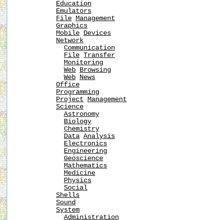
Education
Emulators
File
Management
Graphics
Mobile
Devices
Network
Communication
File
Transfer
Monitoring
Web
Browsing
Web
News
Office
Programming
Project
Management
Science
Astronomy
Biology
Chemistry
Data
Analysis
Electronics
Engineering
Geoscience
Mathematics
Medicine
Physics
Social
Shells
Sound
System
Administration