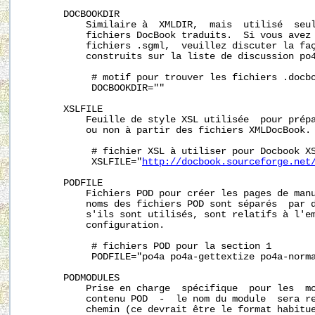
       DOCBOOKDIR

           Similaire à  XMLDIR,  mais  utilisé  seul
           fichiers DocBook traduits.  Si vous avez 
           fichiers .sgml,  veuillez discuter la faç
           construits sur la liste de discussion po4
            # motif pour trouver les fichiers .docbo
            DOCBOOKDIR=""

       XSLFILE

           Feuille de style XSL utilisée  pour prépa
           ou non à partir des fichiers XMLDocBook.

            # fichier XSL à utiliser pour Docbook XS
            XSLFILE="
http://docbook.sourceforge.net
       PODFILE

           Fichiers POD pour créer les pages de manu
           noms des fichiers POD sont séparés  par d
           s'ils sont utilisés, sont relatifs à l'em
           configuration.

            # fichiers POD pour la section 1

            PODFILE="po4a po4a-gettextize po4a-norma
       PODMODULES

           Prise en charge  spécifique  pour les  mo
           contenu POD  -  le nom du module  sera re
           chemin (ce devrait être le format habitue