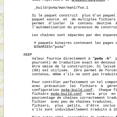
            _build/po4a/man/man1/foo.1

           Si le paquet construit  plus d'un paquet 
           paquet source  et  de multiples fichiers
           permet  d'isoler  le  contenu  destiné  à
           l'automatisation du processus de construc
           Les chaînes sont séparées par des espaces
            # paquets binaires contenant les pages d
            BINARIES="po4a"

       KEEP

           Valeur fournie directement à "
po4a -k
"  
           pourcent) de traduction exact en dessous 
           être omise de la construction. Si laissé 
           (80) est utilisée.  Zéro permet de forcer
           contenus, même s'ils ne sont pas traduits
           Pour contrôler parfaitement un tel compor
           avec  précaution  les  fichiers  à  gérer
           configuration 
po4a-build.conf
.  Chaque fi
           fichiers 
po4a-build.conf
  sera  pris  en 
           pourcentage de chaînes correctement tradu
           fichier  avec peu de chaînes traduites,  
           fichiers,  plus  petits,  d'être  inclus 
           s'ils sont individuellement traduits à 10