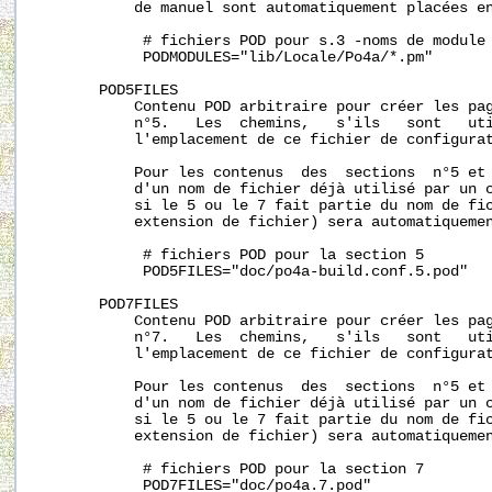
           de manuel sont automatiquement placées en
            # fichiers POD pour s.3 -noms de module 
            PODMODULES="lib/Locale/Po4a/*.pm"

       POD5FILES

           Contenu POD arbitraire pour créer les pag
           n°5.   Les  chemins,   s'ils   sont   uti
           l'emplacement de ce fichier de configurat
           Pour les contenus  des  sections  n°5 et 
           d'un nom de fichier déjà utilisé par un c
           si le 5 ou le 7 fait partie du nom de fic
           extension de fichier) sera automatiquemen
            # fichiers POD pour la section 5

            POD5FILES="doc/po4a-build.conf.5.pod"

       POD7FILES

           Contenu POD arbitraire pour créer les pag
           n°7.   Les  chemins,   s'ils   sont   uti
           l'emplacement de ce fichier de configurat
           Pour les contenus  des  sections  n°5 et 
           d'un nom de fichier déjà utilisé par un c
           si le 5 ou le 7 fait partie du nom de fic
           extension de fichier) sera automatiquemen
            # fichiers POD pour la section 7

            POD7FILES="doc/po4a.7.pod"
