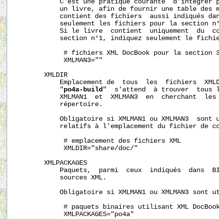
           C'est une pratique courante  d'intégrer p
           un livre, afin de fournir une table des m
           contient des fichiers  aussi indiqués dan
           seulement les fichiers pour la section n°
           Si le livre  contient  uniquement  du  co
           section n°1, indiquez seulement le fichie
            # fichiers XML DocBook pour la section 3
            XMLMAN3=""

       XMLDIR

           Emplacement de  tous  les  fichiers  XMLD
           "
po4a-build
"  s'attend  à trouver  tous l
           XMLMAN1  et  XMLMAN3  en  cherchant  les 
           répertoire.

           Obligatoire si XMLMAN1 ou XMLMAN3  sont u
           relatifs à l'emplacement du fichier de co
            # emplacement des fichiers XML

            XMLDIR="share/doc/"

       XMLPACKAGES

           Paquets,  parmi  ceux  indiqués  dans  BI
           sources XML.

           Obligatoire si XMLMAN1 ou XMLMAN3 sont ut
            # paquets binaires utilisant XML DocBook
            XMLPACKAGES="po4a"
