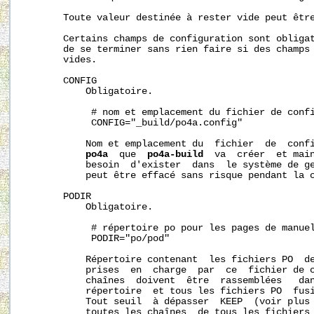
       Toute valeur destinée à rester vide peut être
       Certains champs de configuration sont obliga
       de se terminer sans rien faire si des champs 
       vides.

       CONFIG

           Obligatoire.

            # nom et emplacement du fichier de confi
            CONFIG="_build/po4a.config"

           Nom et emplacement du  fichier  de  confi
po4a
  que  
po4a-build
  va  créer  et main
           besoin  d'exister  dans  le système de ge
           peut être effacé sans risque pendant la c
       PODIR

           Obligatoire.

            # répertoire po pour les pages de manuel
            PODIR="po/pod"

           Répertoire contenant  les fichiers PO  de
           prises  en  charge  par  ce  fichier de c
           chaînes  doivent  être  rassemblées   dan
           répertoire  et tous les fichiers PO  fusi
           Tout seuil  à dépasser  KEEP  (voir plus 
           toutes les chaînes  de tous les fichiers 