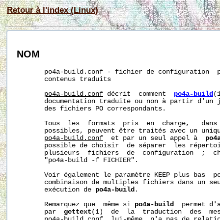
Retour à l'index (Linux)
NOM
       po4a-build.conf - fichier de configuration  p
       contenus traduits

po4a-build.conf
 décrit  comment  
po4a-build
(
       documentation traduite ou non à partir d'un j
       des fichiers PO correspondants.

       Tous  les  formats  pris  en  charge,   dans 
       possibles, peuvent être traités avec un uniqu
po4a-build.conf
  et par un seul appel à  
po4
       possible de choisir  de séparer  les réperto
       plusieurs  fichiers  de  configuration  ;  ch
       "po4a-build -f FICHIER".

       Voir également le paramètre KEEP plus bas  po
       combinaison de multiples fichiers dans un seu
       exécution de 
po4a-build
.

       Remarquez que  même si 
po4a-build
  permet d'a
       par  
gettext
(1)  de  la  traduction  des  mes
po4a-build.conf
  lui-même  n'a pas de relatio