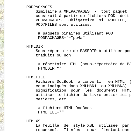
       PODPACKAGES

           Similaire à XMLPACKAGES  -  tout paquet  
           construit à partir de fichiers POD  doit 
           PODPACKAGES.  Obligatoire  si  PODFILE,  
           POD7FILES sont utilisés.

            # paquets binaires utilisant POD

            PODPACKAGES="="po4a"

       HTMLDIR

           Sous-répertoire de BASEDIR à utiliser pou
           traduits ou non.

            # répertoire HTML (sous-répertoire de BA
            HTMLDIR=""

       HTMLFILE

           Fichiers DocBook  à convertir  en HTML  (
           ceux indiqués dans XMLMAN1  ou XMLMAN3). 
           signification  pour  les  documents  HTML
           utiliser le fichier du livre entier ici p
           matières, etc.

            # fichiers HTML DocBook

            HTMLFILE=""

       HTMLXSL

           La feuille  de  style XSL  utilisée  par 
           (chunked).  Il n'est  pour l'instant pas 