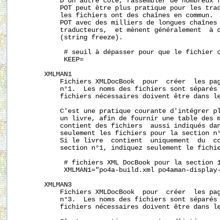
           D'un autre côté, rassembler de nombreux f
           POT peut être plus pratique pour les trad
           les fichiers ont des chaînes en commun.  
           POT avec des milliers de longues chaînes 
           traducteurs,  et mènent généralement  à d
           (string freeze).

            # seuil à dépasser pour que le fichier c
            KEEP=

       XMLMAN1

           Fichiers XMLDocBook  pour  créer  les pag
           n°1.  Les noms des fichiers sont séparés 
           fichiers nécessaires doivent être dans le
           C'est une pratique courante d'intégrer pl
           un livre, afin de fournir une table des m
           contient des fichiers  aussi indiqués dan
           seulement les fichiers pour la section n°
           Si le livre  contient  uniquement  du  co
           section n°1, indiquez seulement le fichie
            # fichiers XML DocBook pour la section 1
            XMLMAN1="po4a-build.xml po4aman-display-
       XMLMAN3

           Fichiers XMLDocBook  pour  créer  les pag
           n°3.  Les noms des fichiers sont séparés 
           fichiers nécessaires doivent être dans le