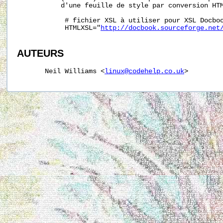
           d'une feuille de style par conversion HTM
            # fichier XSL à utiliser pour XSL Docboo
            HTMLXSL="
http://docbook.sourceforge.net
AUTEURS
       Neil Williams <
linux@codehelp.co.uk