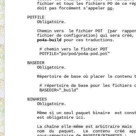
           fichier et tous les fichiers PO de ce rép
           doit pas forcément s'appeler 
po
.

       POTFILE

           Obligatoire.

           Chemin vers  le fichier POT  (par  rappor
           fichier de configuration) qui sera créé, 
po4a-build
 pour ces traductions.

            # chemin vers le fichier POT

            POTFILE="po/pod/po4a-pod.pot"

       BASEDIR

           Obligatoire.

           Répertoire de base où placer le contenu t
            # répertoire de base pour les fichiers c
            BASEDIR="_build"

       BINARIES

           Obligatoire.

           Même si un seul paquet binaire  est const
           est obligatoire ici.

           La chaîne elle-même est arbitraire mais  
           nom  du  paquet.   Le  contenu  créé  app
           sous-répertoire de 
BASEDIR/BINARIES
 :
