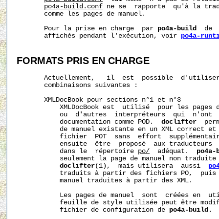
po4a-build.conf
 ne se  rapporte  qu'à la trad
       comme les pages de manuel.

       Pour la prise en charge  par 
po4a-build
  de 
       affichés pendant l'exécution, voir 
po4a-runt
FORMATS PRIS EN CHARGE
       Actuellement,   il  est  possible  d'utilise
       combinaisons suivantes :

       XMLDocBook pour sections n°1 et n°3

           XMLDocBook est  utilisé  pour les pages d
           ou  d'autres  interpréteurs  qui  n'ont  
           documentation comme POD.  
doclifter
  per
           de manuel existante en un XML correct et
           fichier  POT  sans  effort  supplémentair
           ensuite  être  proposé  aux traducteurs  
           dans le  répertoire 
po/
  adéquat.  
po4a-
           seulement la page de manuel non traduite 
doclifter
(1),  mais utilisera  aussi  
po
           traduits à partir des fichiers PO,  puis 
           manuel traduites à partir des XML.

           Les pages de manuel  sont  créées en  ut
           feuille de style utilisée peut être modif
           fichier de configuration de 
po4a-build
.
