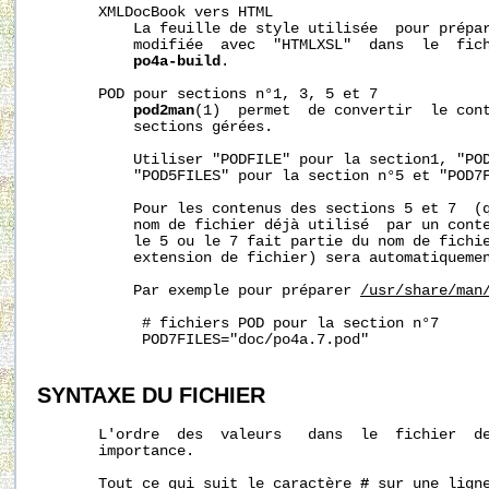
       XMLDocBook vers HTML

           La feuille de style utilisée  pour prépar
           modifiée  avec  "HTMLXSL"  dans  le  fich
po4a-build
.

       POD pour sections n°1, 3, 5 et 7

pod2man
(1)  permet  de convertir  le cont
           sections gérées.

           Utiliser "PODFILE" pour la section1, "POD
           "POD5FILES" pour la section n°5 et "POD7F
           Pour les contenus des sections 5 et 7  (q
           nom de fichier déjà utilisé  par un conte
           le 5 ou le 7 fait partie du nom de fichie
           extension de fichier) sera automatiquemen
           Par exemple pour préparer 
/usr/share/man
            # fichiers POD pour la section n°7

            POD7FILES="doc/po4a.7.pod"

SYNTAXE DU FICHIER
       L'ordre  des  valeurs   dans  le  fichier  de
       importance.

       Tout ce qui suit le caractère 
#
 sur une ligne