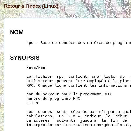
Retour à l'index (Linux)
NOM
       rpc - Base de données des numéros de programm
SYNOPSIS
/etc/rpc
       Le  fichier  
rpc
  contient  une  liste  de  n
       utilisateurs pouvant être employés à la place
       RPC. Chaque ligne contient les informations s
       nom du serveur pour le programme RPC

       numéro du programme RPC

       alias

       Les  champs  sont  séparés par n’importe quel
       tabulations.  Un  « # »  indique  le  début  
       caractères   suivants  jusqu’à  la  fin  de  
       interprétés par les routines chargées d’analy