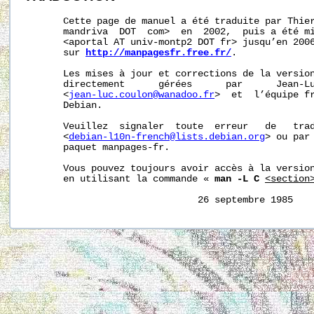
       Cette page de manuel a été traduite par Thier
       mandriva  DOT  com>  en  2002,  puis a été mi
       <aportal AT univ-montp2 DOT fr> jusqu’en 2006
       sur 
http://manpagesfr.free.fr/
.

       Les mises à jour et corrections de la version
       directement      gérées      par      Jean-Lu
       <
jean-luc.coulon@wanadoo.fr
>  et  l’équipe fr
       Debian.

       Veuillez  signaler  toute  erreur   de   trad
       <
debian-l10n-french@lists.debian.org
> ou par 
       paquet manpages-fr.

       Vous pouvez toujours avoir accès à la version
       en utilisant la commande « 
man -L C
<section