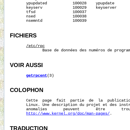
       ypupdated           100028    ypupdate

       keyserv             100029    keyserver

       tfsd                100037

       nsed                100038

       nsemntd             100039

FICHIERS
/etc/rpc
              Base de données des numéros de program
VOIR AUSSI
getrpcent
(3)

COLOPHON
       Cette  page  fait  partie  de  la  publicati
       Linux. Une description du projet et des instr
       anomalies       peuvent       être       trou
http://www.kernel.org/doc/man-pages/
.

TRADUCTION