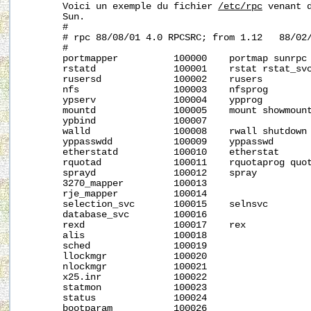
       Voici un exemple du fichier 
/etc/rpc
 venant d
       Sun.

       #

       # rpc 88/08/01 4.0 RPCSRC; from 1.12   88/02/
       #

       portmapper          100000    portmap sunrpc

       rstatd              100001    rstat rstat_svc
       rusersd             100002    rusers

       nfs                 100003    nfsprog

       ypserv              100004    ypprog

       mountd              100005    mount showmount
       ypbind              100007

       walld               100008    rwall shutdown

       yppasswdd           100009    yppasswd

       etherstatd          100010    etherstat

       rquotad             100011    rquotaprog quot
       sprayd              100012    spray

       3270_mapper         100013

       rje_mapper          100014

       selection_svc       100015    selnsvc

       database_svc        100016

       rexd                100017    rex

       alis                100018

       sched               100019

       llockmgr            100020

       nlockmgr            100021

       x25.inr             100022

       statmon             100023

       status              100024

       bootparam           100026
