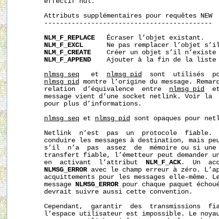
       effectif nul.

       Attributs supplémentaires pour requêtes NEW

       -------------------------------------------

NLM_F_REPLACE
   Écraser l’objet existant.

NLM_F_EXCL
      Ne pas remplacer l’objet s’il
NLM_F_CREATE
    Créer un objet s’il n’existe 
NLM_F_APPEND
    Ajouter à la fin de la liste 
nlmsg_seq
   et  
nlmsg_pid
  sont  utilisés  po
nlmsg_pid
 montre l’origine du message. Remarq
       relation  d’équivalence  entre  
nlmsg_pid
  e
       message vient d’une socket netlink. Voir la 
       pour plus d’informations.

nlmsg_seq
 et 
nlmsg_pid
 sont opaques pour netl
       Netlink  n’est  pas  un  protocole  fiable.  
       conduire les messages à destination, mais peu
       s’il  n’a  pas  assez  de  mémoire ou si une 
       transfert fiable, l’émetteur peut demander un
       en  activant  l’attribut  
NLM_F_ACK
.  Un  acq
NLMSG_ERROR
 avec le champ erreur à zéro. L’ap
       acquittements pour les messages elle-même. Le
       message 
NLMSG_ERROR
 pour chaque paquet échoué
       devrait suivre aussi cette convention.

       Cependant,  garantir  des  transmissions  fia
       l’espace utilisateur est impossible. Le noyau