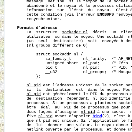
       message  netlink  si le tampon de la socket e
       abandonné et le noyau et le processus utilisa
       information  sur  l’état  du  noyau.  C’est à
       cette condition (via l’erreur 
ENOBUFS
 renvoy
       resynchroniser.

Formats
d
’
adresse
       La  structure  
sockaddr_nl
  décrit  un  clien
       utilisateur ou dans le noyau. Une 
sockaddr_n
       (un  seul  destinataire)  soit  envoyée à des
       (
nl_groups
 différent de 0).

           struct sockaddr_nl {

               sa_family_t     nl_family;  /* AF_NET
               unsigned short  nl_pad;     /* Zéro. 
               pid_t           nl_pid;     /* PID. *
               __u32           nl_groups;  /* Masque
           };

nl_pid
 est l’adresse unicast de la socket net
       si  la  destination  est  dans le noyau. Pour
nl_pid
 est généralement le PID du processus a
       de  destination. Cependant, 
nl_pid
 identifie 
       processus. Si un processus a plusieurs socke
       être  égal  au  PID de ce processus que pour 
       deux façons d’assigner 
nl_pid
 à une socket  n
       fixe 
nl_pid
 avant d’appeler 
bind
(2), c’est à 
       que 
nl_pid
 est unique. Si l’application le fi
       de  lui  donner  une valeur. Le noyau donne l
       netlink ouverte par le processus, et donne u