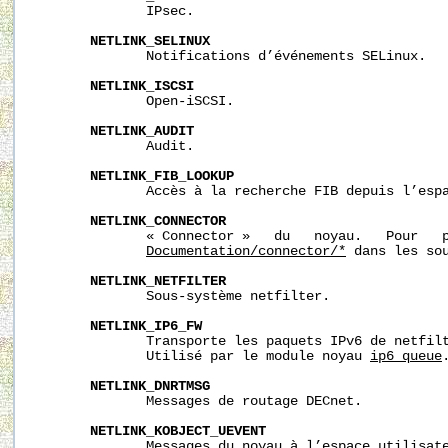
              IPsec.

NETLINK_SELINUX
              Notifications d’événements SELinux.

NETLINK_ISCSI
              Open-iSCSI.

NETLINK_AUDIT
              Audit.

NETLINK_FIB_LOOKUP
              Accès à la recherche FIB depuis l’espa
NETLINK_CONNECTOR
              « Connector »   du   noyau.   Pour   p
Documentation/connector/*
 dans les sou
NETLINK_NETFILTER
              Sous-système netfilter.

NETLINK_IP6_FW
              Transporte les paquets IPv6 de netfilt
              Utilisé par le module noyau 
ip6_queue
.
NETLINK_DNRTMSG
              Messages de routage DECnet.

NETLINK_KOBJECT_UEVENT
              Messages du noyau à l’espace utilisate