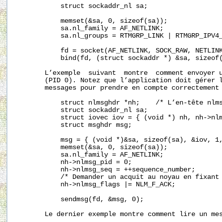
           struct sockaddr_nl sa;

           memset(&sa, 0, sizeof(sa));

           sa.nl_family = AF_NETLINK;

           sa.nl_groups = RTMGRP_LINK | RTMGRP_IPV4_
           fd = socket(AF_NETLINK, SOCK_RAW, NETLINK
           bind(fd, (struct sockaddr *) &sa, sizeof(
       L’exemple  suivant  montre  comment envoyer u
       (PID 0). Notez que l’application doit gérer l
       messages pour prendre en compte correctement 
           struct nlmsghdr *nh;    /* L’en‐tête nlms
           struct sockaddr_nl sa;

           struct iovec iov = { (void *) nh, nh->nlm
           struct msghdr msg;

           msg = { (void *)&sa, sizeof(sa), &iov, 1,
           memset(&sa, 0, sizeof(sa));

           sa.nl_family = AF_NETLINK;

           nh->nlmsg_pid = 0;

           nh->nlmsg_seq = ++sequence_number;

           /* Demander un acquit au noyau en fixant 
           nh->nlmsg_flags |= NLM_F_ACK;

           sendmsg(fd, &msg, 0);

       Le dernier exemple montre comment lire un mes