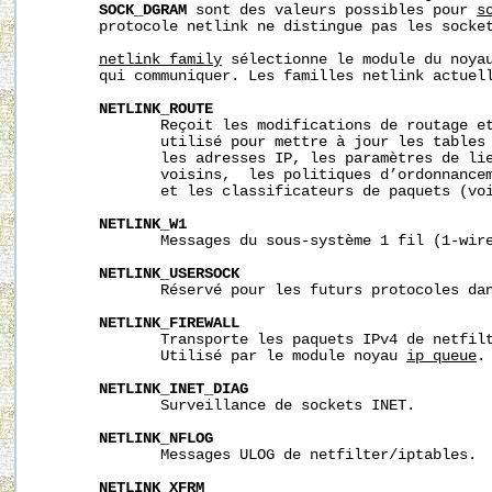
SOCK_DGRAM
 sont des valeurs possibles pour 
s
       protocole netlink ne distingue pas les socket
netlink_family
 sélectionne le module du noyau
       qui communiquer. Les familles netlink actuell
NETLINK_ROUTE
              Reçoit les modifications de routage et
              utilisé pour mettre à jour les tables 
              les adresses IP, les paramètres de lie
              voisins,  les politiques d’ordonnancem
              et les classificateurs de paquets (vo
NETLINK_W1
              Messages du sous-système 1 fil (1‐wire
NETLINK_USERSOCK
              Réservé pour les futurs protocoles dan
NETLINK_FIREWALL
              Transporte les paquets IPv4 de netfilt
              Utilisé par le module noyau 
ip_queue
.

NETLINK_INET_DIAG
              Surveillance de sockets INET.

NETLINK_NFLOG
              Messages ULOG de netfilter/iptables.

NETLINK_XFRM