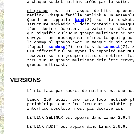
       à chaque socket netlink créée par la suite.

nl_groups
  est  un  masque  de bits représent
       netlink. Chaque famille netlink a un ensemble
       Quand  on  appelle  
bind
(2)  sur  la  socket
       structure 
sockaddr_nl
 doit contenir un masque
       l’on  désire  écouter.  La valeur par défaut 
       qui signifie qu’aucun groupe multicast ne ser
       envoyer  un  message sur n’importe quel group
       le champ 
nl_groups
 avec un masque de bit des 
       l’appel  
sendmsg
(2)  ou lors du 
connect
(2). 
       UID effectif nul ou ayant la capacité 
CAP_NE
       recevoir sur un groupe multicast netlink. Tou
       reçu sur un groupe multicast doit être renvoy
       groupe multicast.

VERSIONS
       L’interface par socket de netlink est une nou
       Linux  2.0  avait  une  interface  netlink pl
       périphérique caractère (toujours  valable  po
       interface obsolète n’est pas décrite ici.

       NETLINK_SELINUX est apparu dans Linux 2.6.4.

       NETLINK_AUDIT est apparu dans Linux 2.6.6.
