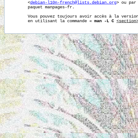
       <
debian-l10n-french@lists.debian.org
> ou par 
       paquet manpages-fr.

       Vous pouvez toujours avoir accès à la version
       en utilisant la commande « 
man -L C
<section