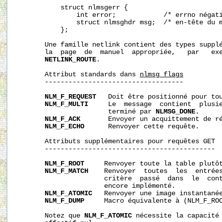
           struct nlmsgerr {

               int error;            /* errno négati
               struct nlmsghdr msg;  /* en‐tête du m
           };

       Une famille netlink contient des types supplé
       la  page  de  manuel  appropriée,   par   ex
NETLINK_ROUTE
.

       Attribut standards dans 
nlmsg_flags
       -----------------------------------

NLM_F_REQUEST
   Doit être positionné pour tou
NLM_F_MULTI
     Le  message  contient  plusie
                       terminé par 
NLMSG_DONE
.

NLM_F_ACK
       Envoyer un acquittement de ré
NLM_F_ECHO
      Renvoyer cette requête.

       Attributs supplémentaires pour requêtes GET

       -------------------------------------------

NLM_F_ROOT
     Renvoyer toute la table plutôt
NLM_F_MATCH
    Renvoyer  toutes  les  entrées
                      critère  passé  dans  le  cont
                      encore implémenté.

NLM_F_ATOMIC
   Renvoyer une image instantanée
NLM_F_DUMP
     Macro équivalente à (NLM_F_ROO
       Notez que 
NLM_F_ATOMIC
 nécessite la capacité