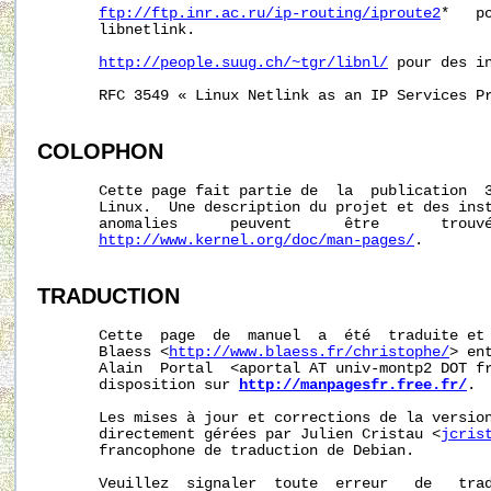
ftp://ftp.inr.ac.ru/ip-routing/iproute2
*   p
       libnetlink.

http://people.suug.ch/~tgr/libnl/
 pour des in
       RFC 3549 « Linux Netlink as an IP Services Pr
COLOPHON
       Cette page fait partie de  la  publication  
       Linux.  Une description du projet et des inst
       anomalies      peuvent      être       trouvé
http://www.kernel.org/doc/man-pages/
.

TRADUCTION
       Cette  page  de  manuel  a  été  traduite et 
       Blaess <
http://www.blaess.fr/christophe/
> en
       Alain  Portal  <aportal AT univ-montp2 DOT fr
       disposition sur 
http://manpagesfr.free.fr/
.

       Les mises à jour et corrections de la version
       directement gérées par Julien Cristau <
jcris
       francophone de traduction de Debian.

       Veuillez  signaler  toute  erreur   de   trad