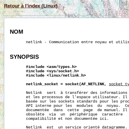
Retour à l'index (Linux)
NOM
       netlink - Communication entre noyau et utilis
SYNOPSIS
#include
<asm/types.h>
#include
<sys/socket.h>
#include
<linux/netlink.h>
netlink_socket
=
socket(AF_NETLINK,
socket_t
       Netlink  sert  à transférer des informations 
       et les processus de l’espace utilisateur. Il 
       basée sur les sockets standards pour les proc
       API interne pour les  modules  du  noyau.  Ce
       documentée  dans  cette  page  de manuel. Il 
       obsolète  via  un  périphérique  caractère   
       compatibilité et non documentée ici.

       Netlink  est  un service orienté datagramme.