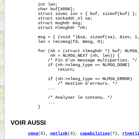
           int len;

           char buf[4096];

           struct iovec iov = { buf, sizeof(buf) };

           struct sockaddr_nl sa;

           struct msghdr msg;

           struct nlmsghdr *nh;

           msg = { (void *)&sa, sizeof(sa), &iov, 1,
           len = recvmsg(fd, &msg, 0);

           for (nh = (struct nlmsghdr *) buf; NLMSG_
                nh = NLMSG_NEXT (nh, len)) {

               /* Fin d’un message multiparties. */

               if (nh->nlmsg_type == NLMSG_DONE)

                   return;

               if (nh->nlmsg_type == NLMSG_ERROR)

                   /* Gestion d’erreurs. */

               ...

               /* Analyser le contenu. */

               ...

           }

VOIR AUSSI
cmsg
(3), 
netlink
(3), 
capabilities
(7), 
rtnetl