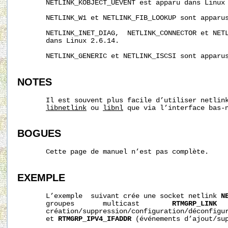
       NETLINK_KOBJECT_UEVENT est apparu dans Linux 
       NETLINK_W1 et NETLINK_FIB_LOOKUP sont apparus
       NETLINK_INET_DIAG,  NETLINK_CONNECTOR et NETL
       dans Linux 2.6.14.

       NETLINK_GENERIC et NETLINK_ISCSI sont apparus
NOTES
       Il est souvent plus facile d’utiliser netlink
libnetlink
 ou 
libnl
 que via l’interface bas-n
BOGUES
       Cette page de manuel n’est pas complète.

EXEMPLE
       L’exemple  suivant crée une socket netlink 
N
       groupes       multicast        
RTMGRP_LINK
  
       création/suppression/configuration/déconfigur
       et 
RTMGRP_IPV4_IFADDR
 (événements d’ajout/sup