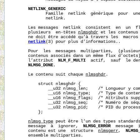
NETLINK_GENERIC
              Famille  netlink  générique  pour  une
              netlink.

       Les messages  netlink  consistent  en  un  fl
       plusieurs  en-têtes 
nlmsghdr
 et les contenus 
       ne doit être accédé qu’à travers les  macros
netlink
(3) pour plus d’informations..

       Pour  les  messages  multiparties,  (plusieu
       contenus associés dans un même flux d’octets)
       l’attribut  
NLM_F_MULTI
  actif,  sauf  le der
NLMSG_DONE
.

       Le contenu suit chaque 
nlmsghdr
.

           struct nlmsghdr {

               __u32 nlmsg_len;    /* Longueur y com
               __u16 nlmsg_type;   /* Type de conten
               __u16 nlmsg_flags;  /* Attributs supp
               __u32 nlmsg_seq;    /* Numéro de séqu
               __u32 nlmsg_pid;    /* PID du process
           };

nlmsg_type
 peut être l’un des types standard
       message  à  ignorer,  
NLMSG_ERROR
  message  i
       contenu est une  structure  
nlmsgerr
,  
NLMSG
       ensemble multiparties.
