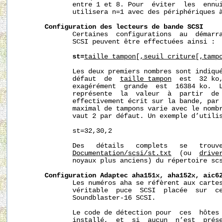
              entre 1 et 8. Pour  éviter  les  ennui
              utilisera n=1 avec des périphériques à
Configuration
des
lecteurs
de
bande
SCSI
              Certaines  configurations  au  démarra
              SCSI peuvent être effectuées ainsi :

st=
taille_tampon[,seuil_
criture[,tamp
              Les deux premiers nombres sont indiqué
              défaut  de  
taille_tampon
  est  32 ko,
              exagérément  grande  est  16384 ko.  
              représente  la  valeur  à  partir  de 
              effectivement écrit sur la bande, par 
              maximal de tampons varie avec le nombr
              vaut 2 par défaut. Un exemple d’utilis
              st=32,30,2

              Des   détails   complets   se   trouve
Documentation/scsi/st.txt
  (ou  
drive
              noyaux plus anciens) du répertoire scs
Configuration
Adaptec
aha151x,
aha152x,
aic6
              Les numéros aha se réfèrent aux cartes
              véritable  puce  SCSI  placée  sur  ce
              Soundblaster-16 SCSI.

              Le code de détection pour  ces  hôtes 
              installé,  et  si  aucun  n’est  prése