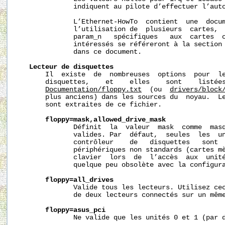
              indiquent au pilote d’effectuer l’auto
              L’Ethernet-HowTo  contient  une  docum
              l’utilisation de  plusieurs  cartes,  
              param_n   spécifiques   aux  cartes  o
              intéressés se référeront à la section 
              dans ce document.

Lecteur
de
disquettes
       Il  existe  de  nombreuses  options  pour  le
       disquettes,    et    elles    sont    listées
Documentation/floppy.txt
  (ou  
drivers/block
       plus anciens) dans les sources du  noyau.  Le
       sont extraites de ce fichier.

floppy=mask,allowed_drive_mask
              Définit  la  valeur  mask  comme  masq
              valides. Par  défaut,  seules  les  un
              contrôleur    de   disquettes   sont  
              périphériques non standards (cartes mè
              clavier  lors  de  l’accès  aux  unité
              quelque peu obsolète avec la configura
floppy=all_drives
              Valide tous les lecteurs. Utilisez cec
              de deux lecteurs connectés sur un même
floppy=asus_pci
              Ne valide que les unités 0 et 1 (par d