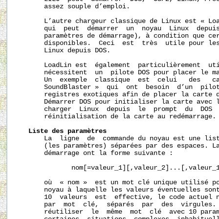
       assez souple d’emploi.

       L’autre chargeur classique de Linux est « Loa
       qui  peut  démarrer  un  noyau  Linux  depuis
       paramètres de démarrage), à condition que cer
       disponibles.  Ceci  est  très  utile pour les
       Linux depuis DOS.

       LoadLin est  également  particulièrement  uti
       nécessitent  un  pilote DOS pour placer le ma
       Un  exemple  classique  est  celui   des   ca
       SoundBlaster »  qui  ont  besoin  d’un  pilot
       registres exotiques afin de placer la carte d
       Démarrer DOS pour initialiser la carte avec l
       charger  Linux  depuis  le  prompt  du  DOS  
       réinitialisation de la carte au redémarrage.

Liste
des
paramètres
       La  ligne  de  commande du noyau est une list
       (les paramètres) séparées par des espaces. La
       démarrage ont la forme suivante :

              nom[=valeur_1][,valeur_2]...[,valeur_1
       où  « nom »  est un mot clé unique utilisé po
       noyau à laquelle les valeurs éventuelles sont
       10  valeurs  est  effective, le code actuel n
       par  mot  clé,  séparés  par  des  virgules. 
       réutiliser  le  même  mot  clé  avec 10 param