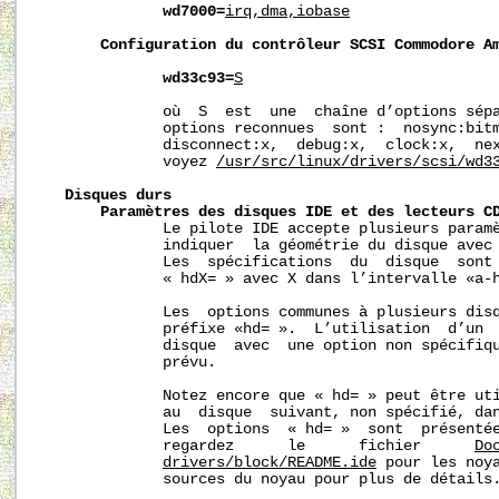
wd7000=
irq,dma,iobase
Configuration
du
contrôleur
SCSI
Commodore
A
wd33c93=
S
              où  S  est  une  chaîne d’options sépa
              options reconnues  sont :  nosync:bitm
              disconnect:x,  debug:x,  clock:x,  nex
              voyez 
/usr/src/linux/drivers/scsi/wd3
Disques
durs
Paramètres
des
disques
IDE
et
des
lecteurs
C
              Le pilote IDE accepte plusieurs paramè
              indiquer  la géométrie du disque avec 
              Les  spécifications  du  disque  sont 
              « hdX= » avec X dans l’intervalle «a-h
              Les  options communes à plusieurs disq
              préfixe «hd= ».  L’utilisation  d’un  
              disque  avec  une option non spécifiqu
              prévu.

              Notez encore que « hd= » peut être uti
              au  disque  suivant, non spécifié, dan
              Les  options  « hd= »  sont  présentée
              regardez      le      fichier      
Do
drivers/block/README.ide
 pour les noya
              sources du noyau pour plus de détails.