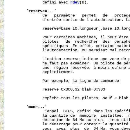
              défini avec 
rdev
(8).

       ’
reserve=...
’

              Ce   paramètre   permet   de   protége
              d’entrée-sortie de l’autodétection. La
reserve=
base_IO,longueur[,base_IO,lon
              Pour certaines machines, il peut être 
              pilotes   de  rechercher  des  périphé
              spécifiques. En effet, certains matéri
              l’autodétection, ou seraient mal recon
              L’option reserve indique une zone de p
              ne faut pas examiner. Un pilote de pér
              une  région réservée, à moins qu’une a
              explicitement.

              Par exemple, la ligne de commande

              reserve=0x300,32 blah=0x300

              empêche tous les pilotes, sauf « blah 
       ’
mem=...
’

              L’appel  BIOS, défini dans les spécifi
              la quantité de  mémoire  installée,  n
              détection de 64 Mo au plus. Linux util
              le démarrage pour obtenir la quantité 
              vous  avez  plus  de  64 Mo, vous deve