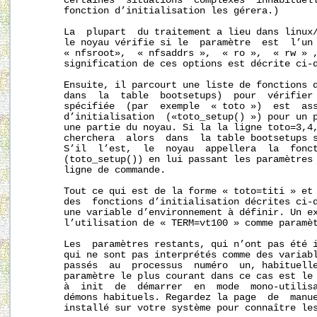
       certaines  situations  complexes  inhabituell
       fonction d’initialisation les gérera.)

       La  plupart  du traitement a lieu dans linux/
       le noyau vérifie si le  paramètre  est  l’un 
       « nfsroot»,  « nfsaddrs »,  « ro »,  « rw » ,
       signification de ces options est décrite ci-d
       Ensuite, il parcourt une liste de fonctions d
       dans  la  table  bootsetups)  pour  vérifier 
       spécifiée  (par  exemple  « toto »)  est  ass
       d’initialisation  («toto_setup() ») pour un p
       une partie du noyau. Si la la ligne toto=3,4,
       cherchera  alors  dans  la table bootsetups s
       S’il  l’est,  le  noyau  appellera  la  fonct
       (toto_setup()) en lui passant les paramètres 
       ligne de commande.

       Tout ce qui est de la forme « toto=titi » et 
       des  fonctions d’initialisation décrites ci-d
       une variable d’environnement à définir. Un ex
       l’utilisation de « TERM=vt100 » comme paramèt
       Les  paramètres restants, qui n’ont pas été i
       qui ne sont pas interprétés comme des variabl
       passés  au  processus  numéro  un, habituelle
       paramètre le plus courant dans ce cas est le 
       à  init  de  démarrer  en  mode  mono-utilisa
       démons habituels. Regardez la page  de  manue
       installé sur votre système pour connaître les