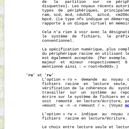
              de   la   partition   sur   ce  périph
              disquettes). Les noyaux récents autori
              types  de  périphériques,  principalem
              ram, scd, mcd, cdu535,  aztcd,  cm206c
              bpcd. (Le type nfs indique un démarrag
              rapporte à un disque virtuel en mémoir
              Cela n’a rien à voir avec la désignati
              le  système  de  fichiers,  le  préfix
              conventionnel.

              La spécification numérique, plus compl
              du périphérique racine en utilisant le
              est également acceptée. (Par exemple, 
              majeur  et  mineur  respectivement  8 
              mentionné ainsi : « root=0x803».)

       ’
ro
’ et ’
rw
’

              L’option « ro »  demande  au  noyau  d
              fichiers  racine  en  lecture  seule, 
              vérification de la cohérence du  systè
              travailler  sur  un  système  au  repo
              écrire sur le système de fichiers en q
              soit  remonté  en lecture/écriture, pa
              «mount -w -n -o remount / ». (Voyez 
m
              L’option « rw »  indique  au  noyau  d
              fichiers  racine en lecture/écriture. 
              Le choix entre lecture seule et lectur