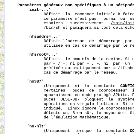
Paramètres
généraux
non
spécifiques
à
un
périphé
       ’
init=...
’

              Définit  la  commande initiale à faire
              ce paramètre n’est pas  fourni  ou  es
              essaiera   successivement   
/sbin/ini
/bin/sh
 et paniquera si tout cela écho
       ’
nfsaddrs=...
’

              Définit l’adresse  de  démarrage  par 
              utilisée en cas de démarrage par le ré
       ’
nfsroot=...
’

              Définit  le nom nfs de la racine. Si c
              par « / », ni par « , », ni  par  un  
              préfixée automatiquement par « /tftpbo
              cas de démarrage par le réseau.

       ’
no387
’

              (Uniquement  si  la  constante  
CONFI
              Certaines   puces  de  coprocesseur  i
              apparaissent en mode protégé 32bits. P
              puces  ULSI-387  bloquent  le  système
              opérations en virgule flottante. Si le
              indiqué,  Linux ignore le coprocesseur
              détecte un. Bien sûr, le noyau doit êt
              de l’émulation mathématique.

       ’
no-hlt
’

              (Uniquement  lorsque  la  constante 
C