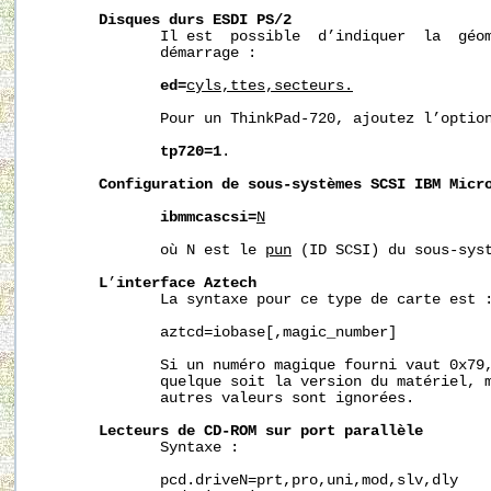
Disques
durs
ESDI
PS/2
              Il est  possible  d’indiquer  la  géom
              démarrage :

ed=
cyls,t
tes,secteurs.
              Pour un ThinkPad-720, ajoutez l’option
tp720=1
.

Configuration
de
sous-systèmes
SCSI
IBM
Micr
ibmmcascsi=
N
              où N est le 
pun
 (ID SCSI) du sous-syst
L
’
interface
Aztech
              La syntaxe pour ce type de carte est :
              aztcd=iobase[,magic_number]

              Si un numéro magique fourni vaut 0x79,
              quelque soit la version du matériel, m
              autres valeurs sont ignorées.

Lecteurs
de
CD-ROM
sur
port
parallèle
              Syntaxe :

              pcd.driveN=prt,pro,uni,mod,slv,dly
