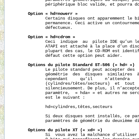
              périphérique bloc valide, et pourra do
Option
«
hd=nowerr
»
              Certains disques ont apparemment le b
              permanence. Ceci active un contourneme
              défectueux.

Option
«
hd=cdrom
»
              Ceci  indique  au  pilote IDE qu’un le
              ATAPI est attaché à la place d’un disq
              plupart des cas, le CD-ROM est identif
              défaut cette option peut aider.

Options
du
pilote
Standard
ST-506
(«
hd=
»)
              Le pilote standard peut accepter des  
              géométrie  des  disques  similaires  à
              cependant     qu’il     n’attendra    
              (cylindres/têtes/secteurs)  et  tout  
              silencieusement. De plus, il n’accepte
              paramètre,  « hda= » et autres ne sero
              est le suivant :

              hd=cylindres,têtes,secteurs

              Si deux disques sont installés, ce par
              paramètres de géométrie du deuxième di
Options
du
pilote
XT
(«
xd=
»)
              Si  vous avez la malchance d’utiliser 