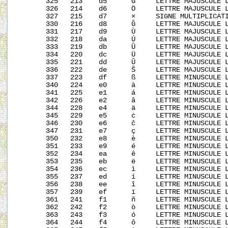
       325   213    d5      Ġ     LETTRE MAJUSCULE L
       326   214    d6      Ö     LETTRE MAJUSCULE L
       327   215    d7      ×     SIGNE MULTIPLICATI
       330   216    d8      Ĝ     LETTRE MAJUSCULE L
       331   217    d9      Ù     LETTRE MAJUSCULE L
       332   218    da      Ú     LETTRE MAJUSCULE L
       333   219    db      Û     LETTRE MAJUSCULE L
       334   220    dc      Ü     LETTRE MAJUSCULE L
       335   221    dd      Ŭ     LETTRE MAJUSCULE L
       336   222    de      Ŝ     LETTRE MAJUSCULE L
       337   223    df      ß     LETTRE MINUSCULE L
       340   224    e0      à     LETTRE MINUSCULE L
       341   225    e1      á     LETTRE MINUSCULE L
       342   226    e2      â     LETTRE MINUSCULE L
       344   228    e4      ä     LETTRE MINUSCULE L
       345   229    e5      ċ     LETTRE MINUSCULE L
       346   230    e6      ĉ     LETTRE MINUSCULE L
       347   231    e7      ç     LETTRE MINUSCULE L
       350   232    e8      è     LETTRE MINUSCULE L
       351   233    e9      é     LETTRE MINUSCULE L
       352   234    ea      ê     LETTRE MINUSCULE L
       353   235    eb      ë     LETTRE MINUSCULE L
       354   236    ec      ì     LETTRE MINUSCULE L
       355   237    ed      í     LETTRE MINUSCULE L
       356   238    ee      î     LETTRE MINUSCULE L
       357   239    ef      ï     LETTRE MINUSCULE L
       361   241    f1      ñ     LETTRE MINUSCULE L
       362   242    f2      ò     LETTRE MINUSCULE L
       363   243    f3      ó     LETTRE MINUSCULE L
       364   244    f4      ô     LETTRE MINUSCULE L