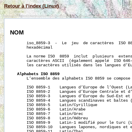
Retour à l'index (Linux)
NOM
       iso_8859-3  -  Le  jeu  de caractères  ISO 88
       hexadécimal

       La norme ISO  8859  inclut  plusieurs  extens
       caractères ASCII  (également appelé  ISO 646-
       les caractères utilisés dans les langues d’Eu
Alphabets ISO 8859
       L’ensemble des alphabets ISO 8859 se compose 
       ISO 8859-1    Langues d’Europe de l’Ouest (La
       ISO 8859-2    Langues d’Europe Centrale et d’
       ISO 8859-3    Langues d’Europe du Sud-Est et 
       ISO 8859-4    Langues scandinaves et baltes (
       ISO 8859-5    Latin/Cyrillique

       ISO 8859-6    Latin/Arabe

       ISO 8859-7    Latin/Grec

       ISO 8859-8    Latin/Hébreu

       ISO 8859-9    Latin-1 modifié pour le turc (L
       ISO 8859-10   Langues lapones, nordiques et e
       ISO 8859-11   Latin/Thaï
