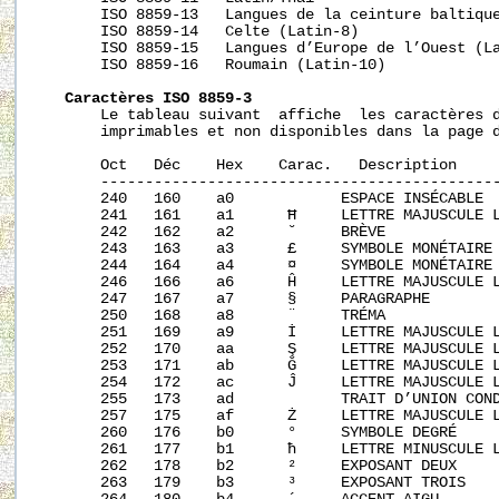
       ISO 8859-13   Langues de la ceinture baltique
       ISO 8859-14   Celte (Latin-8)

       ISO 8859-15   Langues d’Europe de l’Ouest (La
       ISO 8859-16   Roumain (Latin-10)

Caractères ISO 8859-3
       Le tableau suivant  affiche  les caractères d
       imprimables et non disponibles dans la page 
       Oct   Déc    Hex    Carac.   Description

       ---------------------------------------------
       240   160    a0            ESPACE INSÉCABLE

       241   161    a1      Ħ     LETTRE MAJUSCULE L
       242   162    a2      ˘     BRÈVE

       243   163    a3      £     SYMBOLE MONÉTAIRE 
       244   164    a4      ¤     SYMBOLE MONÉTAIRE

       246   166    a6      Ĥ     LETTRE MAJUSCULE L
       247   167    a7      §     PARAGRAPHE

       250   168    a8      ¨     TRÉMA

       251   169    a9      İ     LETTRE MAJUSCULE L
       252   170    aa      Ş     LETTRE MAJUSCULE L
       253   171    ab      Ğ     LETTRE MAJUSCULE L
       254   172    ac      Ĵ     LETTRE MAJUSCULE L
       255   173    ad      ­      TRAIT D’UNION COND
       257   175    af      Ż     LETTRE MAJUSCULE L
       260   176    b0      °     SYMBOLE DEGRÉ

       261   177    b1      ħ     LETTRE MINUSCULE L
       262   178    b2      ²     EXPOSANT DEUX

       263   179    b3      ³     EXPOSANT TROIS
