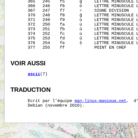
       365   245    f5      ġ     LETTRE MINUSCULE L
       366   246    f6      ö     LETTRE MINUSCULE L
       367   247    f7      ÷     SIGNE DIVISION

       370   248    f8      ĝ     LETTRE MINUSCULE L
       371   249    f9      ù     LETTRE MINUSCULE L
       372   250    fa      ú     LETTRE MINUSCULE L
       373   251    fb      û     LETTRE MINUSCULE L
       374   252    fc      ü     LETTRE MINUSCULE L
       375   253    fd      ŭ     LETTRE MINUSCULE L
       376   254    fe      ŝ     LETTRE MINUSCULE L
       377   255    ff      ˙     POINT EN CHEF

VOIR AUSSI
ascii
(7)

TRADUCTION
       Ecrit par l'équipe 
man-linux-magique.net
,  d
       Debian (novembre 2010).
