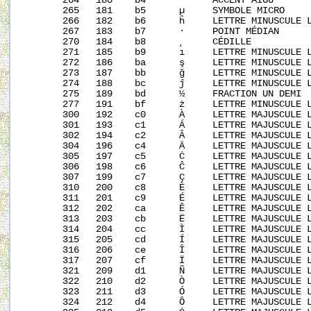
       264   180    b4      ´     ACCENT AIGU

       265   181    b5      µ     SYMBOLE MICRO

       266   182    b6      ĥ     LETTRE MINUSCULE L
       267   183    b7      ·     POINT MÉDIAN

       270   184    b8      ¸     CÉDILLE

       271   185    b9      ı     LETTRE MINUSCULE L
       272   186    ba      ş     LETTRE MINUSCULE L
       273   187    bb      ğ     LETTRE MINUSCULE L
       274   188    bc      ĵ     LETTRE MINUSCULE L
       275   189    bd      ½     FRACTION UN DEMI

       277   191    bf      ż     LETTRE MINUSCULE L
       300   192    c0      À     LETTRE MAJUSCULE L
       301   193    c1      Á     LETTRE MAJUSCULE L
       302   194    c2      Â     LETTRE MAJUSCULE L
       304   196    c4      Ä     LETTRE MAJUSCULE L
       305   197    c5      Ċ     LETTRE MAJUSCULE L
       306   198    c6      Ĉ     LETTRE MAJUSCULE L
       307   199    c7      Ç     LETTRE MAJUSCULE L
       310   200    c8      È     LETTRE MAJUSCULE L
       311   201    c9      É     LETTRE MAJUSCULE L
       312   202    ca      Ê     LETTRE MAJUSCULE L
       313   203    cb      Ë     LETTRE MAJUSCULE L
       314   204    cc      Ì     LETTRE MAJUSCULE L
       315   205    cd      Í     LETTRE MAJUSCULE L
       316   206    ce      Î     LETTRE MAJUSCULE L
       317   207    cf      Ï     LETTRE MAJUSCULE L
       321   209    d1      Ñ     LETTRE MAJUSCULE L
       322   210    d2      Ò     LETTRE MAJUSCULE L
       323   211    d3      Ó     LETTRE MAJUSCULE L
       324   212    d4      Ô     LETTRE MAJUSCULE L