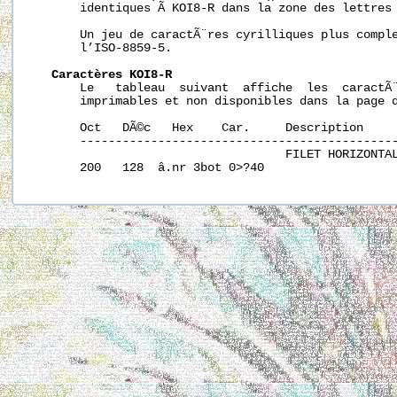
       identiques Ã KOI8-R dans la zone des lettres 
       Un jeu de caractÃ¨res cyrilliques plus comple
       l’ISO-8859-5.

Caractères KOI8-R
       Le   tableau  suivant  affiche  les  caractÃ¨
       imprimables et non disponibles dans la page 
       Oct   DÃ©c   Hex    Car.     Description

       ---------------------------------------------
                                    FILET HORIZONTAL