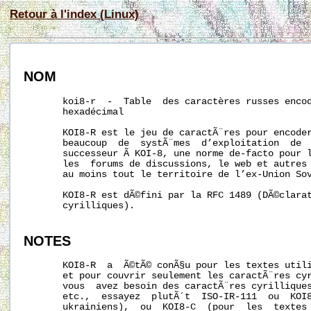
Retour à l'index (Linux)
NOM
       koi8-r  -  Table  des caractères russes encod
       hexadécimal

       KOI8-R est le jeu de caractÃ¨res pour encoder
       beaucoup  de  systÃ¨mes  d’exploitation  de  
       successeur Ã KOI-8, une norme de-facto pour l
       les  forums de discussions, le web et autres 
       au moins tout le territoire de l’ex-Union Sov
       KOI8-R est dÃ©fini par la RFC 1489 (DÃ©clarat
       cyrilliques).

NOTES
       KOI8-R  a  Ã©tÃ© conÃ§u pour les textes utili
       et pour couvrir seulement les caractÃ¨res cyr
       vous  avez besoin des caractÃ¨res cyrilliques
       etc.,  essayez  plutÃ´t  ISO-IR-111  ou  KOI8
       ukrainiens),  ou  KOI8-C  (pour  les  textes 