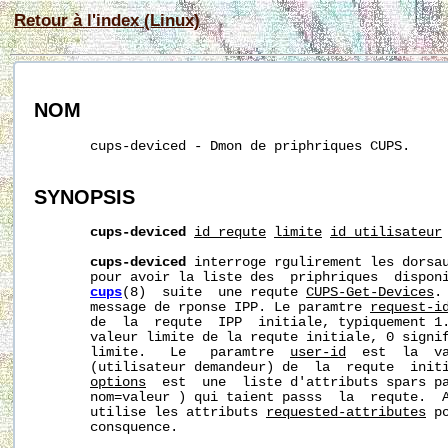
Retour à l'index (Linux)
NOM
       cups-deviced - Dmon de priphriques CUPS.

SYNOPSIS
cups-deviced
id_requte
limite
id_utilisateur
cups-deviced
 interroge rgulirement les dorsa
       pour avoir la liste des  priphriques  disponi
cups
(8)  suite  une requte 
CUPS-Get-Devices
.
       message de rponse IPP. Le paramtre 
request-i
       de  la  requte  IPP  initiale, typiquement 1
       valeur limite de la requte initiale, 0 signif
       limite.   Le   paramtre  
user-id
  est  la  va
       (utilisateur demandeur) de  la  requte  initi
options
  est  une  liste d'attributs spars pa
       nom=valeur ) qui taient passs  la  requte.  
       utilise les attributs 
requested-attributes
 p
       consquence.
