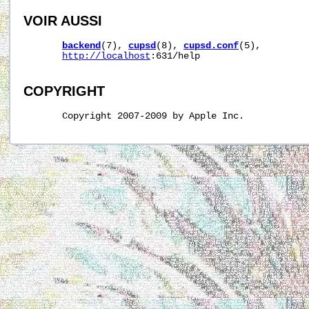
VOIR AUSSI
backend
(7), 
cupsd
(8), 
cupsd.conf
(5),

http://localhost
:631/help

COPYRIGHT