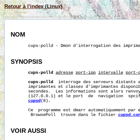
Retour à l'index (Linux)
NOM
       cups-polld - Dmon d'interrogation des imprima
SYNOPSIS
cups-polld
adresse
port-ipp
intervalle
port-
cups-polld
  interroge des serveurs distants a
       imprimantes et classes d'imprimantes disponi
       secondes.  Les informations sont alors renvoy
       (127.0.0.1) et le port  de  navigation  spcif
cupsd
(8).

       Ce  programme est dmarr automatiquement par 
        BrowsePoll  trouve dans le fichier 
cupsd.co
VOIR AUSSI