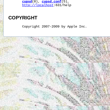
cupsd
(8), 
cupsd.conf
(5),

http://localhost
:631/help

COPYRIGHT