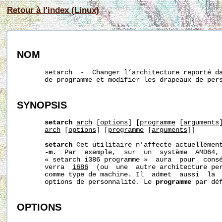
Retour à l'index (Linux)
NOM
       setarch  -  Changer l’architecture reporté da
       de programme et modifier les drapeaux de pers
SYNOPSIS
setarch
arch
 [
options
] [
programme
 [
arguments
]
arch
 [
options
] [
programme
 [
arguments
]]

setarch
 Cet utilitaire n’affecte actuellemen
-m
.  Par  exemple,  sur  un  système  AMD64, 
       « setarch i386 programme »  aura  pour  consé
       verra  
i686
  (ou  une  autre architecture pe
       comme type de machine. Il  admet  aussi  la  
       options de personnalité. Le 
programme
 par déf
OPTIONS