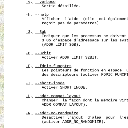
-v,
--verbose
              Sortie détaillée.

-h,
--help
              Afficher  l’aide  (elle  est également
              reçoit pas de paramètres).

-3,
--3gb
              Indiquer que les processus ne doivent 
              3 Go d’espace d’adressage sur les syst
              (ADDR_LIMIT_3GB).

-B,
--32bit
              Activer ADDR_LIMIT_32BIT.

-F,
--fdpic-funcptrs
              Les pointeurs de fonction en espace  u
              des descripteurs (activer FDPIC_FUNCPT
-I,
--short-inode
              Activer SHORT_INODE.

-L,
--addr-compat-layout
              Changer  la façon dont la mémoire virt
              ADDR_COMPAT_LAYOUT).

-R,
--addr-no-randomize
              Désactiver l’ajout  d’aléa  pour  l’es
              (activer ADDR_NO_RANDOMIZE).
