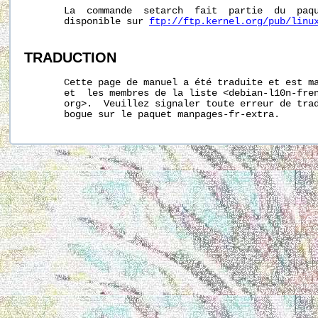
       La  commande  setarch  fait  partie  du  paqu
       disponible sur 
ftp://ftp.kernel.org/pub/linu
TRADUCTION
       Cette page de manuel a été traduite et est ma
       et  les membres de la liste <debian-l10n-fren
       org>.  Veuillez signaler toute erreur de trad