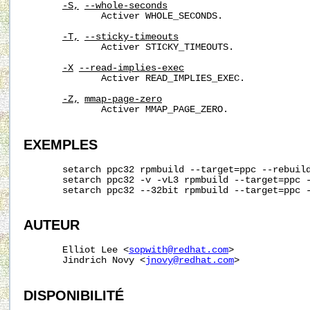
-S,
--whole-seconds
              Activer WHOLE_SECONDS.

-T,
--sticky-timeouts
              Activer STICKY_TIMEOUTS.

-X
--read-implies-exec
              Activer READ_IMPLIES_EXEC.

-Z,
mmap-page-zero
              Activer MMAP_PAGE_ZERO.

EXEMPLES
       setarch ppc32 rpmbuild --target=ppc --rebuild
       setarch ppc32 -v -vL3 rpmbuild --target=ppc -
       setarch ppc32 --32bit rpmbuild --target=ppc -
AUTEUR
       Elliot Lee <
sopwith@redhat.com
>

       Jindrich Novy <
jnovy@redhat.com
>

DISPONIBILITÉ