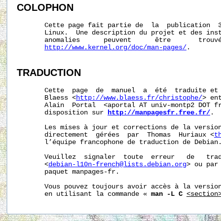
COLOPHON
       Cette page fait partie de  la  publication  
       Linux.  Une description du projet et des inst
       anomalies      peuvent      être       trouvé
http://www.kernel.org/doc/man-pages/
.

TRADUCTION
       Cette  page  de  manuel  a  été  traduite et 
       Blaess <
http://www.blaess.fr/christophe/
> en
       Alain  Portal  <aportal AT univ-montp2 DOT fr
       disposition sur 
http://manpagesfr.free.fr/
.

       Les mises à jour et corrections de la version
       directement  gérées  par  Thomas  Huriaux <
t
       l’équipe francophone de traduction de Debian.
       Veuillez  signaler  toute  erreur   de   trad
       <
debian-l10n-french@lists.debian.org
> ou par 
       paquet manpages-fr.

       Vous pouvez toujours avoir accès à la version
       en utilisant la commande « 
man -L C
<section