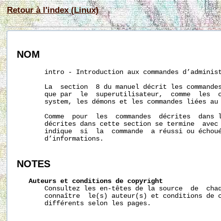
Retour à l'index (Linux)
NOM
       intro - Introduction aux commandes d’administ
       La  section  8 du manuel décrit les commandes
       que par  le  superutilisateur,  comme  les  c
       system, les démons et les commandes liées au 
       Comme  pour  les  commandes  décrites  dans l
       décrites dans cette section se termine  avec 
       indique  si  la  commande  a réussi ou échou
       d’informations.

NOTES
Auteurs
et
conditions
de
copyright
       Consultez les en-têtes de la source  de  chaq
       connaître  le(s) auteur(s) et conditions de c
       différents selon les pages.
