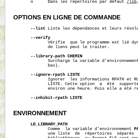
       o      Dans les répertoires par défaut 
/lib
OPTIONS
EN
LIGNE
DE
COMMANDE
--list
 Liste les dépendances et leurs résolu
--verify
              Vérifie  que le programme est lié dyn
              de liens peut le traiter.

--library-path
CHEMIN
              Surcharge la variable d’environnemen
              bas).

--ignore-rpath
LISTE
              Ignorer  les informations RPATH et RU
              LISTE. Cette option  a  été  supporté
              environ une heure. Puis elle a été re
--inhibit-rpath
LISTE
ENVIRONNEMENT
LD_LIBRARY_PATH
              Comme  la variable d’environnement 
P
              une liste  de  répertoires  séparés  