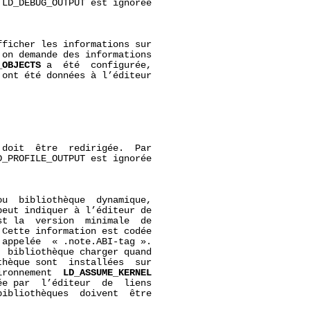
LD_DEBUG_OUTPUT est ignorée

ficher les informations sur

on demande des informations

_OBJECTS
 a  été  configurée,

 ont été données à l’éditeur

 doit  être  redirigée.  Par

_PROFILE_OUTPUT est ignorée

u  bibliothèque  dynamique,

eut indiquer à l’éditeur de

t la  version  minimale  de

Cette information est codée

appelée  « .note.ABI-tag ».

 bibliothèque charger quand

hèque sont  installées  sur

ironnement  
LD_ASSUME_KERNEL
e par  l’éditeur  de  liens

ibliothèques  doivent  être
