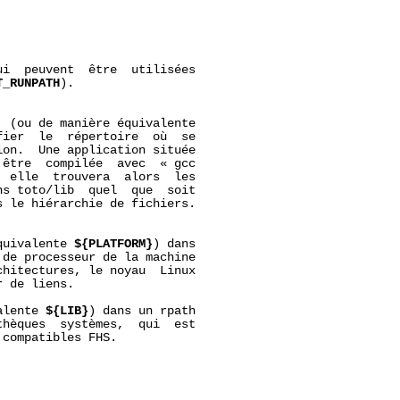
i  peuvent  être  utilisées

T_RUNPATH
).

  (ou de manière équivalente

ier  le  répertoire  où  se

on.  Une application située

être  compilée  avec  « gcc

  elle  trouvera  alors  les

s toto/lib  quel  que  soit

 le hiérarchie de fichiers.

quivalente 
${PLATFORM}
) dans

de processeur de la machine

hitectures, le noyau  Linux

 de liens.

alente 
${LIB}
) dans un rpath

hèques  systèmes,  qui  est

compatibles FHS.
