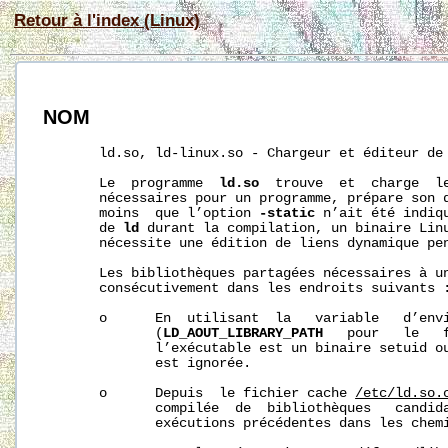
Retour à l'index (Linux)
NOM
       ld.so, ld-linux.so - Chargeur et éditeur de 
       Le  programme  
ld.so
  trouve  et  charge  le
       nécessaires pour un programme, prépare son d
       moins  que l’option 
-static
 n’ait été indiq
       de 
ld
 durant la compilation, un binaire Linu
       nécessite une édition de liens dynamique pen
       Les bibliothèques partagées nécessaires à un
       consécutivement dans les endroits suivants :
       o      En  utilisant  la   variable   d’env
              (
LD_AOUT_LIBRARY_PATH
   pour   le   
              l’exécutable est un binaire setuid ou
              est ignorée.

       o      Depuis  le fichier cache 
/etc/ld.so.
              compilée  de  bibliothèques   candida
              exécutions précédentes dans les chemi