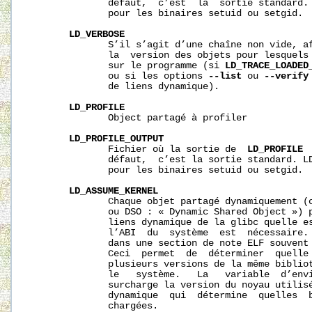
              défaut,  c’est  la  sortie standard. 
              pour les binaires setuid ou setgid.

LD_VERBOSE
              S’il s’agit d’une chaîne non vide, af
              la  version des objets pour lesquels 
              sur le programme (si 
LD_TRACE_LOADED
              ou si les options 
--list
 ou 
--verify
              de liens dynamique).

LD_PROFILE
              Object partagé à profiler

LD_PROFILE_OUTPUT
              Fichier où la sortie de  
LD_PROFILE
 
              défaut,  c’est la sortie standard. LD
              pour les binaires setuid ou setgid.

LD_ASSUME_KERNEL
              Chaque objet partagé dynamiquement (o
              ou DSO : « Dynamic Shared Object ») p
              liens dynamique de la glibc quelle es
              l’ABI  du  système  est  nécessaire. 
              dans une section de note ELF souvent 
              Ceci  permet  de  déterminer  quelle 
              plusieurs versions de la même bibliot
              le   système.   La   variable  d’env
              surcharge la version du noyau utilisé
              dynamique  qui  détermine  quelles  b
              chargées.
