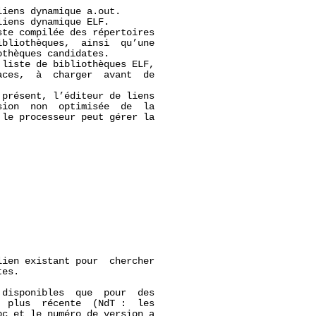
iens dynamique a.out.

iens dynamique ELF.

te compilée des répertoires

bliothèques,  ainsi  qu’une

thèques candidates.

liste de bibliothèques ELF,

ces,  à  charger  avant  de

présent, l’éditeur de liens

ion  non  optimisée  de  la

le processeur peut gérer la



ien existant pour  chercher

es.

 disponibles  que  pour  des

 plus  récente  (NdT :  les

c et le numéro de version a
