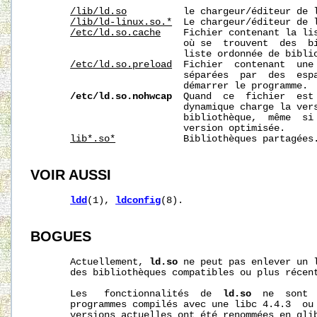
/lib/ld.so
          le chargeur/éditeur de l
/lib/ld-linux.so.*
  Le chargeur/éditeur de l
/etc/ld.so.cache
    Fichier contenant la lis
                           où se  trouvent  des  bi
                           liste ordonnée de biblio
/etc/ld.so.preload
  Fichier  contenant  une 
                           séparées  par  des  espa
                           démarrer le programme.

/etc/ld.so.nohwcap
  Quand  ce  fichier  est 
                           dynamique charge la vers
                           bibliothèque,  même  si 
                           version optimisée.

lib*.so*
            Bibliothèques partagées.
VOIR AUSSI
ldd
(1), 
ldconfig
(8).

BOGUES
       Actuellement, 
ld.so
 ne peut pas enlever un l
       des bibliothèques compatibles ou plus récent
       Les   fonctionnalités  de  
ld.so
  ne  sont 
       programmes compilés avec une libc 4.4.3  ou 
       versions actuelles ont été renommées en glib