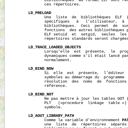
              bibliothèques  au format ELF sont rec
              ces répertoires.

LD_PRELOAD
              Une  liste  de  bibliothèques  ELF  (
              spécifiques   à   l’utilisateur,  à  
              bibliothèques.  Ceci  permet  de  sur
              fonctions  des autres bibliothèques p
              ELF setuid  et  setgid,  seules  les 
              répertoires standards seront chargées
LD_TRACE_LOADED_OBJECTS
              Lorsqu’elle  est  présente,  le  prog
              dynamiques comme s’il était lancé pa
              normalement.

LD_BIND_NOW
              Si  elle  est  présente,  l’éditeur  
              symboles au démarrage du  programme  
              résolution  des  noms  de  fonctions 
              référence.

LD_BIND_NOT
              Ne pas mettre à jour les tables GOT (
              PLT   («procedure  linkage  table ») 
              symbole.

LD_AOUT_LIBRARY_PATH
              Comme la variable d’environnement 
PA
              une  liste  de  répertoires  séparés 