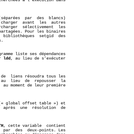
herchées à l’exécution dans

séparées  par  des  blancs)

charger  avant  les  autres

charger  sélectivement  les

artagées. Pour les binaires

 bibliothèques  setgid  des

.

ramme liste ses dépendances

r 
ldd
, au lieu de s’exécuter

de  liens résoudra tous les

au  lieu  de  repousser  la

 au moment de leur première

« global offset table ») et

 après  une  résolution  de

TH
, cette variable  contient

 par  des  deux-points. Les
