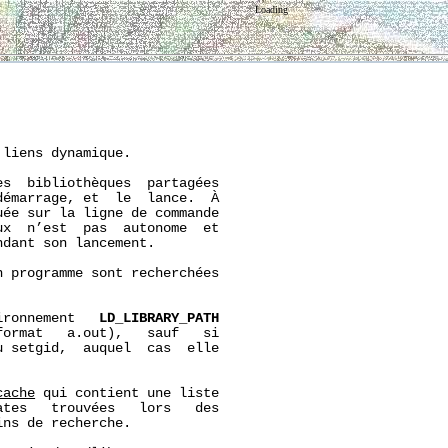
Loading
liens dynamique.

s  bibliothèques  partagées

émarrage, et  le  lance.  À

uée sur la ligne de commande

x  n’est  pas  autonome  et

dant son lancement.

 programme sont recherchées



ironnement   
LD_LIBRARY_PATH
format   a.out),   sauf   si

 setgid,  auquel  cas  elle

cache
 qui contient une liste

tes   trouvées   lors   des

ns de recherche.
