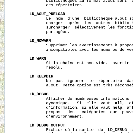
              bibliothèques au format a.out sont re
              ces répertoires.

LD_AOUT_PRELOAD
              Le  nom  d’une  bibliothèque a.out sp
              charger  après  les  autres  biblioth
              surcharger  sélectivement les fonctio
              partagées.

LD_NOWARN
              Supprimer les avertissements à propos
              incompatibles avec les numéros de ver
LD_WARN
              Si la chaîne est non vide,  avertir  
              résolu.

LD_KEEPDIR
              Ne  pas  ignorer  le  répertoire  dan
              a.out. Cette option est très déconsei
LD_DEBUG
              Afficher de nombreuses informations  
              dynamique.   Si  elle  vaut  
all
,  a
              d’information, si elle vaut 
help
, af
              propos   des   catégories  que  peuve
              d’environnement.

LD_DEBUG_OUTPUT
              Fichier où la sortie  de  LD_DEBUG  d