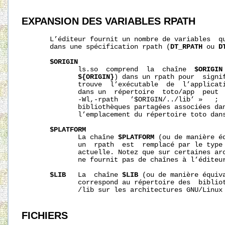
EXPANSION
DES
VARIABLES
RPATH
       L’éditeur fournit un nombre de variables  qu
       dans une spécification rpath (
DT_RPATH
 ou 
D
$ORIGIN
              ls.so  comprend  la  chaîne  
$ORIGIN
${ORIGIN}
) dans un rpath pour  signif
              trouve  l’exécutable  de  l’applicati
              dans un  répertoire  toto/app  peut  
              -Wl,-rpath   ’$ORIGIN/..
/lib
’ »   ; 
              bibliothèques partagées associées dan
              l’emplacement du répertoire toto dans
$PLATFORM
              La chaîne 
$PLATFORM
 (ou de manière é
              un  rpath  est  remplacé par le type 
              actuelle. Notez que sur certaines arc
              ne fournit pas de chaînes à l’éditeur
$LIB
   La  chaîne 
$LIB
 (ou de manière équiv
              correspond au répertoire des  bibliot
/lib
 sur les architectures GNU/Linux 
FICHIERS