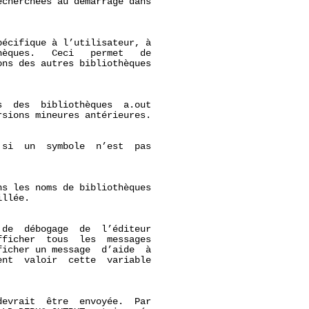
cherchées au démarrage dans

écifique à l’utilisateur, à

èques.   Ceci   permet   de

ns des autres bibliothèques

  des  bibliothèques  a.out

sions mineures antérieures.

si  un  symbole  n’est  pas

s les noms de bibliothèques

llée.

de  débogage  de  l’éditeur

fficher  tous  les  messages

ficher un message  d’aide  à

nt  valoir  cette  variable

evrait  être  envoyée.  Par
