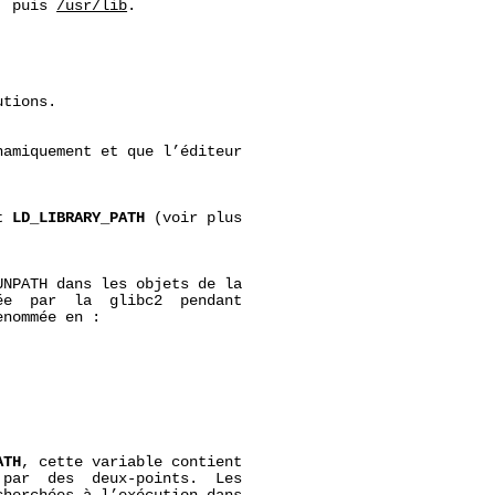
, puis 
/usr/lib
.

tions.

amiquement et que l’éditeur

t 
LD_LIBRARY_PATH
 (voir plus

NPATH dans les objets de la

e  par  la  glibc2  pendant

nommée en :

ATH
, cette variable contient

par  des  deux-points.  Les
