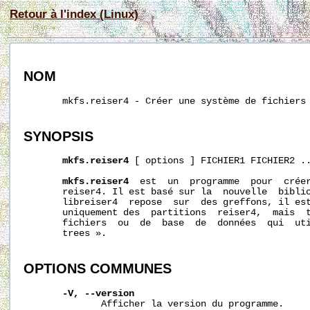
Retour à l'index (Linux)
NOM
       mkfs.reiser4 - Créer une système de fichiers 
SYNOPSIS
mkfs.reiser4
 [ options ] FICHIER1 FICHIER2 ..
mkfs.reiser4
  est  un  programme  pour  créer
       reiser4. Il est basé sur la  nouvelle  biblio
       libreiser4  repose  sur  des greffons, il est
       uniquement des  partitions  reiser4,  mais  t
       fichiers  ou  de  base  de  données  qui  uti
       trees ».

OPTIONS
COMMUNES
-V,
--version
              Afficher la version du programme.
