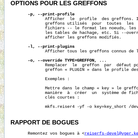
OPTIONS
POUR
LES
GREFFONS
-p,
--print-profile
              Afficher  le  profile  des greffons. I
              greffons utilisés  pour  toutes  les  
              fichiers -- le format les noeuds, les 
              les tables de hachage, etc. Si --overr
              afficher les greffons modifiés.

-l,
--print-plugins
              Afficher tous les greffons connus de l
-o,
--override
TYPE=GREFFON,
...
              Remplacer  le  greffon  par  défaut po
              greffon « PLUGIN » dans le profile des
              Exemples :

              Mettre dans le champ « key » le greffo
              manière  à  créer  un  système de fich
              clés courtes :

              mkfs.reiser4 -yf -o key=key_short /dev
RAPPORT
DE
BOGUES
       Remontez vos bogues à <
reiserfs-devel@vger.k