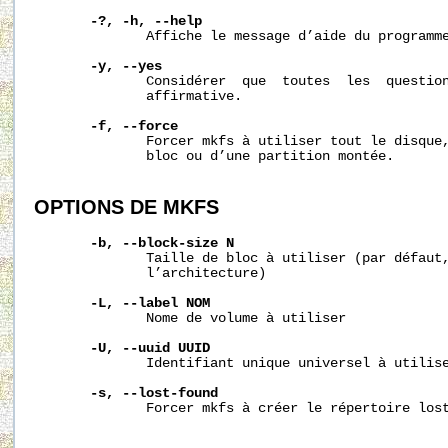
-?,
-h,
--help
              Affiche le message d’aide du programme
-y,
--yes
              Considérer  que  toutes  les  question
              affirmative.

-f,
--force
              Forcer mkfs à utiliser tout le disque,
              bloc ou d’une partition montée.

OPTIONS
DE
MKFS
-b,
--block-size
N
              Taille de bloc à utiliser (par défaut,
              l’architecture)

-L,
--label
NOM
              Nome de volume à utiliser

-U,
--uuid
UUID
              Identifiant unique universel à utilise
-s,
--lost-found
              Forcer mkfs à créer le répertoire lost