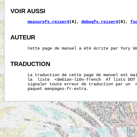
VOIR AUSSI
measurefs.reiser4
(8),
debugfs.reiser4
(8),
fs
AUTEUR
       Cette page de manuel a été écrite par Yury U
TRADUCTION
       La traduction de cette page de manuel est mai
       la  liste  <debian-l10n-french  AT lists DOT 
       signaler toute erreur de traduction par un  r