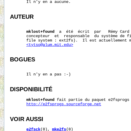
       Il n'y en a aucune.  

AUTEUR
mklost+found
  a  été  écrit  par   Rémy Card
       concepteur  et  responsable  du système de fi
       file system : ext2fs).  Il est actuellement m
<tytso@alum.mit.edu>
BOGUES
       Il n'y en a pas :-)  

DISPONIBILITÉ
mklost+found
 fait partie du paquet e2fsprogs 
http://e2fsprogs.sourceforge.net
VOIR AUSSI
e2fsck
(8), 
mke2fs
(8)  
