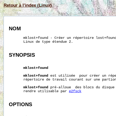
Retour à l'index (Linux)
NOM
       mklost+found - Créer un répertoire lost+found
       Linux de type étendue 2. 

SYNOPSIS
mklost+found
mklost+found
 est utilisée  pour créer un répe
       répertoire de travail courant sur une partion
mklost+found
 pré-alloue  des blocs du disque 
       rendre utilisable par 
e2fsck
OPTIONS