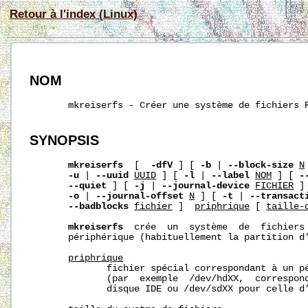
Retour à l'index (Linux)
NOM
       mkreiserfs - Créer une système de fichiers R
SYNOPSIS
mkreiserfs
  [  
-dfV
 ] [ 
-b
 | 
--block-size
N
-u
 | 
--uuid
UUID
 ] [ 
-l
 | 
--label
NOM
 ] [ 
-
--quiet
 ] [ 
-j
 | 
--journal-device
FICHIER
 ]
-o
 | 
--journal-offset
N
 ] [ 
-t
 | 
--transact
--badblocks
fichier
 ]  
p
riph
rique
 [ 
taille-
mkreiserfs
  crée  un  système  de  fichiers 
       périphérique (habituellement la partition d’
p
riph
rique
              fichier spécial correspondant à un pé
              (par  exemple  /dev/hdXX,  correspond
              disque IDE ou /dev/sdXX pour celle d’