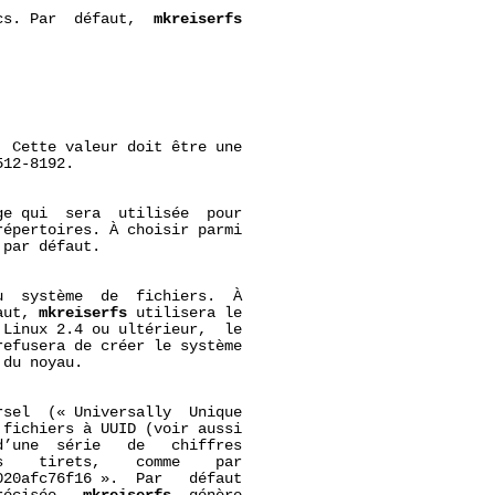
cs. Par  défaut,  
mkreiserfs
 Cette valeur doit être une

12-8192.

e qui  sera  utilisée  pour

épertoires. À choisir parmi

par défaut.

  système  de  fichiers.  À

aut, 
mkreiserfs
 utilisera le

Linux 2.4 ou ultérieur,  le

efusera de créer le système

du noyau.

sel  (« Universally  Unique

fichiers à UUID (voir aussi

d’une  série   de   chiffres

    tirets,    comme    par

20afc76f16 ».  Par   défaut
