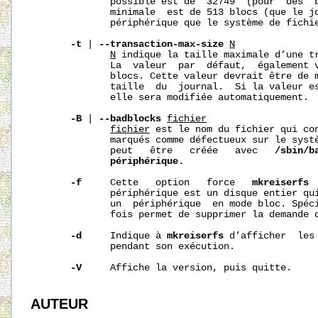
              possible est de  32749  (pour  des  b
              minimale  est de 513 blocs (que le jo
              périphérique que le système de fichie
-t
 | 
--transaction-max-size
N
N
 indique la taille maximale d’une tr
              La  valeur  par  défaut,  également v
              blocs. Cette valeur devrait être de m
              taille  du  journal.  Si la valeur es
              elle sera modifiée automatiquement.

-B
 | 
--badblocks
fichier
fichier
 est le nom du fichier qui con
              marqués comme défectueux sur le systè
              peut   être   créée   avec   
/sbin/b
périphérique
.

-f
     Cette   option   force   
mkreiserfs
 
              périphérique est un disque entier qui
              un  périphérique  en mode bloc. Spéc
              fois permet de supprimer la demande d
-d
     Indique à 
mkreiserfs
 d’afficher  les
              pendant son exécution.

-V
     Affiche la version, puis quitte.

AUTEUR