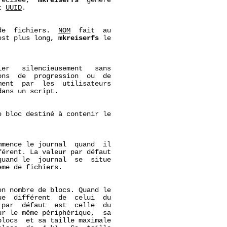
récisée,  
mkreiserfs
  génère

t 
UUID
.

de  fichiers.  
NOM
  fait  au

est plus long, 
mkreiserfs
 le

ler   silencieusement   sans

ns  de  progression  ou  de

ent  par  les  utilisateurs

dans un script.

 bloc destiné à contenir le

mence le journal  quand  il

érent. La valeur par défaut

uand le  journal  se  situe

me de fichiers.

n nombre de blocs. Quand le

e  différent  de  celui  du

par  défaut  est  celle  du

r le même périphérique,  sa

locs  et sa taille maximale
