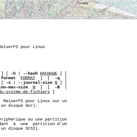
Loading
eiserFS pour Linux

 ] [ 
-h
 | 
--hash
HACHAGE
 ] [

-format
FORMAT
  ]  [  
-q
  |

 [ 
-s
 | 
--journal-size
N
 ] [

ion-max-size
N
  ]  [  
-B
  |

du-syst
me-de-fichiers
 ]

 ReiserFS pour Linux sur un

un disque dur).

riphérique ou une partition

ant  à  une  partition d’un

un disque SCSI).
