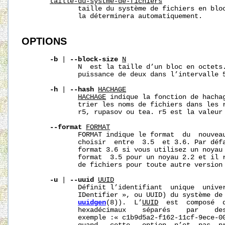
taille-du-syst
me-de-fichiers
              taille du système de fichiers en blo
              la déterminera automatiquement.

OPTIONS
-b
 | 
--block-size
N
              N  est la taille d’un bloc en octets.
              puissance de deux dans l’intervalle 5
-h
 | 
--hash
HACHAGE
HACHAGE
 indique la fonction de hachag
              trier les noms de fichiers dans les r
              r5, rupasov ou tea. r5 est la valeur 
--format
FORMAT
              FORMAT indique le format  du  nouveau
              choisir  entre  3.5  et 3.6. Par déf
              format 3.6 si vous utilisez un noyau 
              format  3.5 pour un noyau 2.2 et il r
              de fichiers pour toute autre version 
-u
 | 
--uuid
UUID
              Définit l’identifiant  unique  univer
              IDentifier », ou UUID) du système de 
uuidgen
(8)).  L’
UUID
  est  composé  
              hexadécimaux    séparés    par    des
              exemple :« c1b9d5a2-f162-11cf-9ece-00