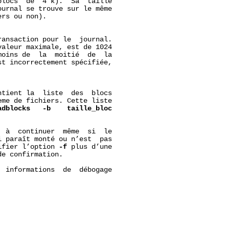
locs  de  4 k).  Sa  taille

urnal se trouve sur le même

rs ou non).

ansaction pour le  journal.

aleur maximale, est de 1024

oins de  la  moitié  de  la

t incorrectement spécifiée,

tient la  liste  des  blocs

me de fichiers. Cette liste

adblocks
-b
taille_bloc
  à  continuer  même  si  le

 paraît monté ou n’est  pas

ifier l’option 
-f
 plus d’une

e confirmation.

  informations  de  débogage
