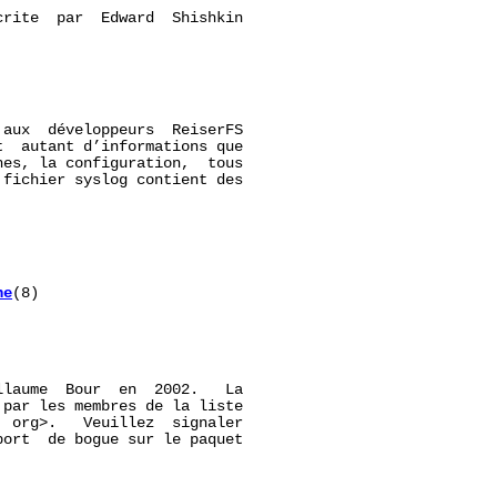
crite  par  Edward  Shishkin

aux  développeurs  ReiserFS

  autant d’informations que

es, la configuration,  tous

fichier syslog contient des

ne
(8)

laume  Bour  en  2002.   La

par les membres de la liste

 org>.   Veuillez  signaler

ort  de bogue sur le paquet
