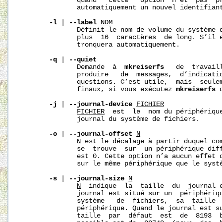
              quand   cette   option  n’et  pas  p
              automatiquement un nouvel identifian
-l
 | 
--label
NOM
              Définit le nom de volume du système 
              plus  16  caractères  de long. S’il 
              tronquera automatiquement.

-q
 | 
--quiet
              Demande  à  
mkreiserfs
   de  travail
              produire   de  messages,  d’indicatio
              questions. C’est utile,  mais  seulem
              finaux, si vous exécutez 
mkreiserfs
 
-j
 | 
--journal-device
FICHIER
FICHIER
  est  le  nom du périphérique
              journal du système de fichiers.

-o
 | 
--journal-offset
N
N
 est le décalage à partir duquel com
              se  trouve  sur  un périphérique diff
              est 0. Cette option n’a aucun effet q
              sur le même périphérique que le systè
-s
 | 
--journal-size
N
N
  indique  la  taille  du  journal e
              journal est situé sur un  périphériqu
              système   de  fichiers,  sa  taille  
              périphérique. Quand le journal est su
              taille  par  défaut  est  de  8193  b