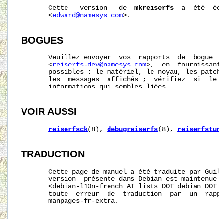
       Cette   version   de  
mkreiserfs
  a  été  é
       <
edward@namesys.com
>.

BOGUES
       Veuillez envoyer  vos  rapports  de  bogue  
       <
reiserfs-dev@namesys.com
>,  en  fournissant
       possibles : le matériel, le noyau, les patch
       les  messages  affichés ;  vérifiez  si  le 
       informations qui sembles liées.

VOIR AUSSI
reiserfsck
(8), 
debugreiserfs
(8), 
reiserfstu
TRADUCTION
       Cette page de manuel a été traduite par Guil
       version  présente dans Debian est maintenue 
       <debian-l10n-french AT lists DOT debian DOT 
       toute  erreur  de  traduction  par  un  rapp