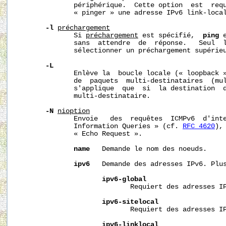
              périphérique.  Cette option  est  requ
              « pinger » une adresse IPv6 link-local
-l
préchargement
              Si 
préchargement
 est spécifié,  
ping
 
              sans  attendre  de  réponse.   Seul  l
              sélectionner un préchargement supérieu
-L
              Enlève la  boucle locale (« loopback »
              de  paquets  multi-destinataires  (mul
              s'applique  que  si  la destination  d
              multi-destinataire. 

-N
nioption
              Envoie   des  requêtes  ICMPv6  d'inte
              Information Queries » (cf. 
RFC 4620
),
              « Echo Request ».

name
   Demande le nom des noeuds.

ipv6
   Demande des adresses IPv6. Plus
ipv6-global
                            Requiert des adresses IP
ipv6-sitelocal
                            Requiert des adresses IP
ipv6-linklocal