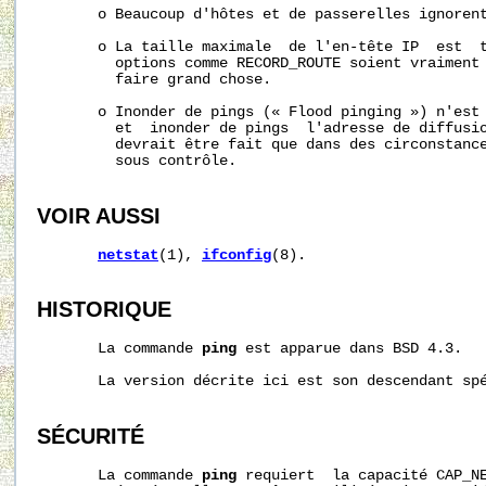
       o Beaucoup d'hôtes et de passerelles ignorent
       o La taille maximale  de l'en-tête IP  est  t
         options comme RECORD_ROUTE soient vraiment 
         faire grand chose. 

       o Inonder de pings (« Flood pinging ») n'est 
         et  inonder de pings  l'adresse de diffusio
         devrait être fait que dans des circonstance
         sous contrôle. 

VOIR AUSSI
netstat
(1), 
ifconfig
(8).

HISTORIQUE
       La commande 
ping
 est apparue dans BSD 4.3.

       La version décrite ici est son descendant spé
SÉCURITÉ
       La commande 
ping
 requiert  la capacité CAP_NE