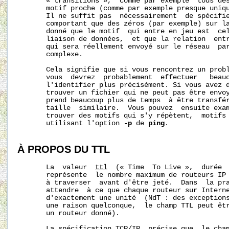
       « transitions »,  comme par exemple  tous des
       motif proche (comme par exemple presque uniqu
       Il ne suffit pas  nécessairement  de spécifie
       comportant que des zéros (par exemple) sur la
       donné que le motif  qui entre en jeu est  cel
       liaison de données,  et que la relation  entr
       qui sera réellement envoyé sur le réseau  par
       complexe. 

       Cela signifie que si vous rencontrez un probl
       vous  devrez  probablement  effectuer   beauc
       l'identifier plus précisément. Si vous avez d
       trouver un fichier qui ne peut pas être envoy
       prend beaucoup plus de temps  à être transfér
       taille  similaire.  Vous pouvez  ensuite exam
       trouver des motifs qui s'y répètent,  motifs 
       utilisant l'option 
-p
 de 
ping
.  

À PROPOS DU TTL
       La  valeur  
ttl
  (« Time  To Live »,  durée  
       représente  le nombre maximum de routeurs IP 
       à traverser  avant d'être jeté.  Dans  la pra
       attendre  à ce que chaque routeur sur Interne
       d'exactement une unité  (NdT : des exceptions
       une raison quelconque,  le champ TTL peut êtr
       un routeur donné).

       La spécification TCP/IP  précise que  le cham