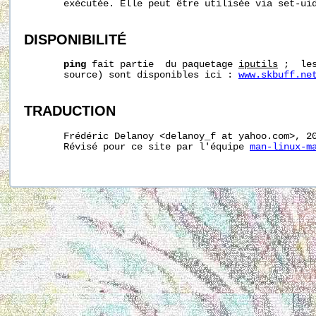
       exécutée. Elle peut être utilisée via set-uid
DISPONIBILITÉ
ping
 fait partie  du paquetage 
iputils
 ;  le
       source) sont disponibles ici : 
www.skbuff.ne
TRADUCTION
       Frédéric Delanoy <delanoy_f at yahoo.com>, 20
       Révisé pour ce site par l'équipe 
man-linux-m