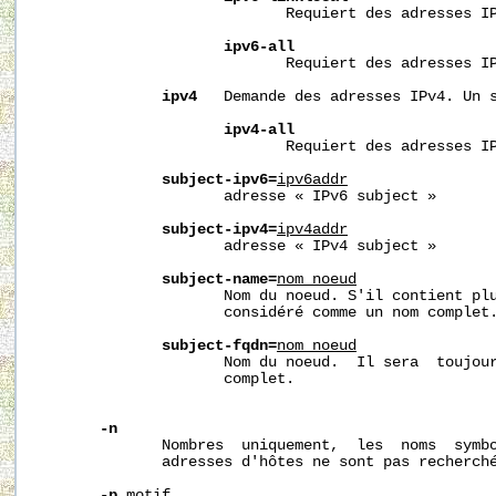
                            Requiert des adresses IP
ipv6-all
                            Requiert des adresses IP
ipv4
   Demande des adresses IPv4. Un s
ipv4-all
                            Requiert des adresses IP
subject-ipv6=
ipv6addr
                     adresse « IPv6 subject »

subject-ipv4=
ipv4addr
                     adresse « IPv4 subject »

subject-name=
nom_noeud
                     Nom du noeud. S'il contient pl
                     considéré comme un nom complet.
subject-fqdn=
nom_noeud
                     Nom du noeud.  Il sera  toujour
                     complet.

-n
              Nombres  uniquement,  les  noms  symbo
              adresses d'hôtes ne sont pas recherché
-p
motif