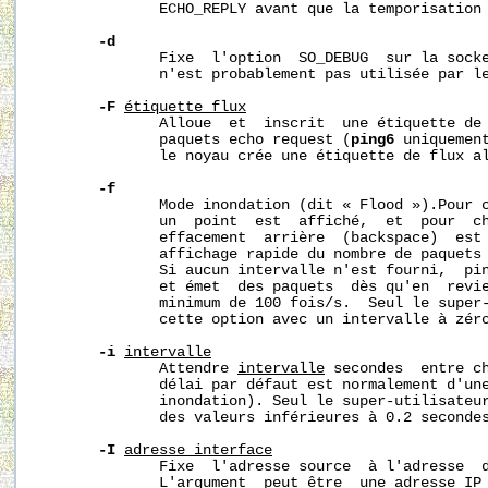
              ECHO_REPLY avant que la temporisation 
-d
              Fixe  l'option  SO_DEBUG  sur la socke
              n'est probablement pas utilisée par le
-F
étiquette_flux
              Alloue  et  inscrit  une étiquette de 
              paquets echo request (
ping6
 uniquement
              le noyau crée une étiquette de flux al
-f
              Mode inondation (dit « Flood »).Pour c
              un  point  est  affiché,  et  pour  ch
              effacement  arrière  (backspace)  est 
              affichage rapide du nombre de paquets 
              Si aucun intervalle n'est fourni,  pin
              et émet  des paquets  dès qu'en  revie
              minimum de 100 fois/s.  Seul le super-
              cette option avec un intervalle à zéro
-i
intervalle
              Attendre 
intervalle
 secondes  entre ch
              délai par défaut est normalement d'une
              inondation). Seul le super-utilisateur
              des valeurs inférieures à 0.2 secondes
-I
adresse_interface
              Fixe  l'adresse source  à l'adresse  d
              L'argument  peut être  une adresse IP 