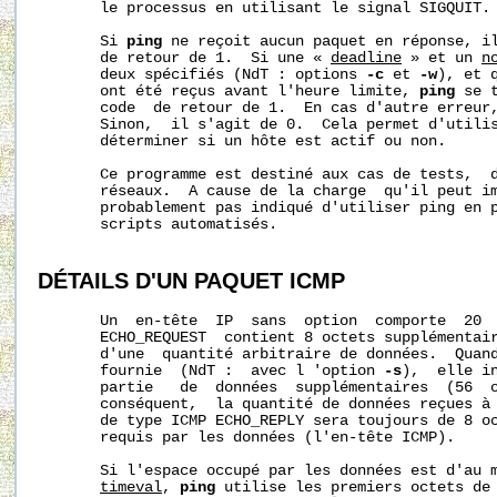
       le processus en utilisant le signal SIGQUIT. 
       Si 
ping
 ne reçoit aucun paquet en réponse, il
       de retour de 1.  Si une « 
deadline
 » et un 
n
       deux spécifiés (NdT : options 
-c
 et 
-w
), et 
       ont été reçus avant l'heure limite, 
ping
 se 
       code  de retour de 1.  En cas d'autre erreur,
       Sinon,  il s'agit de 0.  Cela permet d'utilis
       déterminer si un hôte est actif ou non.

       Ce programme est destiné aux cas de tests,  d
       réseaux.  A cause de la charge  qu'il peut im
       probablement pas indiqué d'utiliser ping en p
       scripts automatisés.  

DÉTAILS D'UN PAQUET ICMP
       Un  en-tête  IP  sans  option  comporte  20  
       ECHO_REQUEST  contient 8 octets supplémentair
       d'une  quantité arbitraire de données.  Quand
       fournie  (NdT :  avec l 'option 
-s
),  elle in
       partie   de  données  supplémentaires  (56  o
       conséquent,  la quantité de données reçues à 
       de type ICMP ECHO_REPLY sera toujours de 8 oc
       requis par les données (l'en-tête ICMP). 

       Si l'espace occupé par les données est d'au 
timeval
, 
ping
 utilise les premiers octets de 