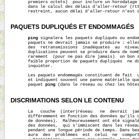
       premiers octets)  pour inclure un horodatage 
       dans le calcul des délais d'aller-retour (rtt
       restreint, aucun délai d'aller-retour n'est d
PAQUETS DUPLIQUÉS ET ENDOMMAGÉS
ping
 signalera les paquets dupliqués ou endom
       paquets ne devrait jamais se produire : elles
       des  retransmissions  inadéquates  au  niveau
       duplications peuvent se produire dans de nomb
       rarement  (pour ne pas dire jamais)  un bon s
       faible proportion de paquets dupliqués  ne do
       inquiéter. 

       Les paquets endommagés constituent de fait  u
       et indiquent souvent une panne matérielle que
       paquet 
ping
 (dans le réseau ou chez les hôtes
DISCRIMATIONS SELON LE CONTENU
       La   couche  (inter)réseau   ne  devrait  jam
       différemment en fonction des données qu'ils c
       de données).  Malheureusement ont été signalé
       des données,  qui s'immiscent dans les réseau
       pendant une longue période de temps. Dans bea
       aura  des  problèmes  est  celui  ne  comport