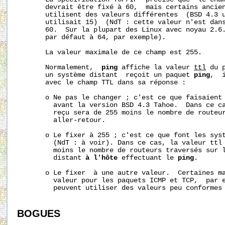
       devrait être fixé à 60,  mais certains ancien
       utilisent des valeurs différentes  (BSD 4.3 u
       utilisait 15)  (NdT : cette valeur n'est dans
       60.  Sur la plupart des Linux avec noyau 2.6.
       par défaut à 64, par exemple).

       La valeur maximale de ce champ est 255.

       Normalement,  
ping
 affiche la valeur 
ttl
 du 
       un système distant  reçoit un paquet 
ping
,  
       avec le champ TTL dans sa réponse :

       o Ne pas le changer ; c'est ce que faisaient 
         avant la version BSD 4.3 Tahoe.  Dans ce ca
         reçu sera de 255 moins le nombre de routeur
         aller-retour.  

       o Le fixer à 255 ; c'est ce que font les syst
         (NdT : à voir). Dans ce cas, la valeur ttl 
         moins le nombre de routeurs traversés sur 
         distant 
à l'hôte
 effectuant le 
ping
.

       o Le fixer  à une autre valeur.  Certaines ma
         valeur pour les paquets ICMP et TCP,  par e
         peuvent utiliser des valeurs peu conformes 
BOGUES