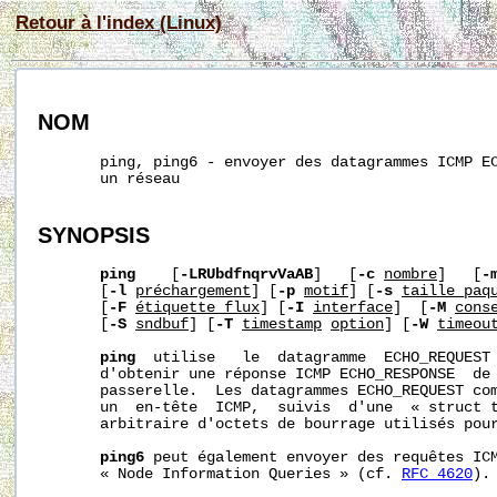
Retour à l'index (Linux)
NOM
       ping, ping6 - envoyer des datagrammes ICMP EC
       un réseau

SYNOPSIS
ping
    [
-LRUbdfnqrvVaAB
]   [
-c
nombre
]   [
-
       [
-l
préchargement
] [
-p
motif
] [
-s
taille_paq
       [
-F
étiquette_flux
] [
-I
interface
]  [
-M
cons
       [
-S
sndbuf
] [
-T
timestamp
option
] [
-W
timeou
ping
  utilise   le  datagramme  ECHO_REQUEST 
       d'obtenir une réponse ICMP ECHO_RESPONSE  de 
       passerelle.  Les datagrammes ECHO_REQUEST com
       un  en-tête  ICMP,  suivis  d'une  « struct t
       arbitraire d'octets de bourrage utilisés pour
ping6
 peut également envoyer des requêtes ICM
       « Node Information Queries » (cf. 
RFC 4620
).
