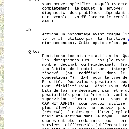
              Vous pouvez spécifier jusqu'à 16 octet
              complètement  le paquet  à  envoyer.  
              diagnostic  des problèmes  dépendant d
              Par exemple,  
-p ff
 forcera le remplis
              des 1. 

-D
              Affiche un horodatage avant chaque lig
              le format  utilisé par  la  fonction 
              microsecondes). Cette option n'est pas
-Q
tos
              Positionne les bits relatifs à la  Qua
              les  datagrammes ICMP.  
tos
 (le type  
              nombre  décimal  ou hexadécimal.  Tra
              les 8 bits  de l'octet  sont  interpré
              réservé   (ou   redéfinit   dans  le  
              congestions ?),  1-4  pour le type de 
              Priorité.  Des valeurs possibles  pou
              0x02, fiabilité 0x04,  débit 0x08, fai
              bits de 
tos
  ne devraient pas  être ut
              possibilités pour la Priorité  vont de
              supervision  réseau  (0xe0).  Vous  de
              CAP_NET_ADMIN)  pour pouvoir utiliser 
              plus  élevée.  Vous  ne  pouvez  pas  
              (réservé)  à moins que  l'ECN (Explici
              n'ait été activée dans le noyau.  Dan
              champs ont été  redéfinis  pour  forme
              services  différenciés (Differentiated