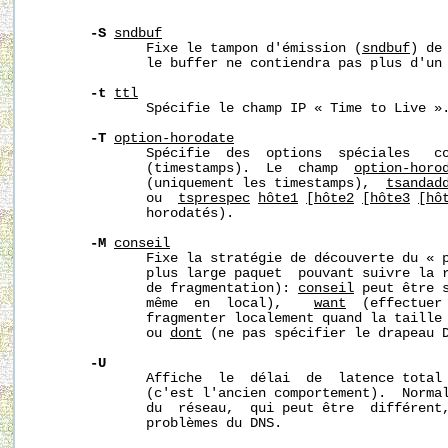
-S
sndbuf
              Fixe le tampon d'émission (
sndbuf
) de
              le buffer ne contiendra pas plus d'un 
-t
ttl
              Spécifie le champ IP « Time to Live ».
-T
option-horodate
              Spécifie  des  options  spéciales   co
              (timestamps).  Le  champ  
option-horo
              (uniquement les timestamps),  
tsandad
              ou  
tsprespec
hôte1
[hôte2
[hôte3
[hô
              horodatés). 

-M
conseil
              Fixe la stratégie de découverte du « p
              plus large paquet  pouvant suivre la r
              de fragmentation): 
conseil
 peut être 
              même  en  local),    
want
  (effectuer 
              fragmenter localement quand la taille 
              ou 
dont
 (ne pas spécifier le drapeau D
-U
              Affiche  le  délai  de  latence total 
              (c'est l'ancien comportement).  Norma
              du  réseau,  qui peut être  différent,
              problèmes du DNS.
