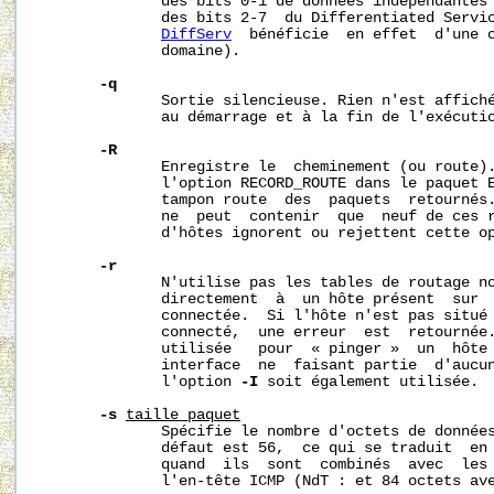
              des bits 0-1 de données indépendantes 
              des bits 2-7  du Differentiated Servic
DiffServ
  bénéficie  en effet  d'une c
              domaine).

-q
              Sortie silencieuse. Rien n'est affiché
              au démarrage et à la fin de l'exécutio
-R
              Enregistre le  cheminement (ou route).
              l'option RECORD_ROUTE dans le paquet E
              tampon route  des  paquets  retournés.
              ne  peut  contenir  que  neuf de ces r
              d'hôtes ignorent ou rejettent cette op
-r
              N'utilise pas les tables de routage no
              directement  à  un hôte présent  sur  
              connectée.  Si l'hôte n'est pas situé 
              connecté,  une erreur  est  retournée.
              utilisée   pour  « pinger »  un  hôte 
              interface  ne  faisant partie  d'aucun
              l'option 
-I
 soit également utilisée. 

-s
taille_paquet
              Spécifie le nombre d'octets de données
              défaut est 56,  ce qui se traduit  en 
              quand  ils  sont  combinés  avec  les 
              l'en-tête ICMP (NdT : et 84 octets ave