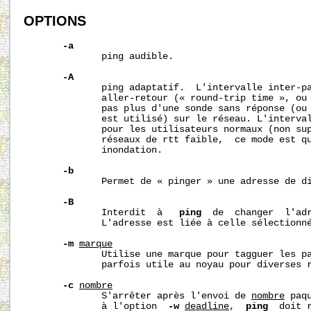
OPTIONS
-a
              ping audible.

-A
              ping adaptatif.  L'intervalle inter-pa
              aller-retour (« round-trip time », ou 
              pas plus d'une sonde sans réponse (ou 
              est utilisé) sur le réseau. L'interval
              pour les utilisateurs normaux (non sup
              réseaux de rtt faible,  ce mode est qu
              inondation. 

-b
              Permet de « pinger » une adresse de di
-B
              Interdit  à   
ping
  de  changer  l'adr
              L'adresse est liée à celle sélectionn
-m
marque
              Utilise une marque pour tagguer les pa
              parfois utile au noyau pour diverses r
-c
nombre
              S'arrêter après l'envoi de 
nombre
 paq
              à l'option  
-w
deadline
,  
ping
  doit 