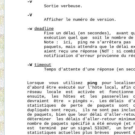
-v
              Sortie verbeuse.

-V
              Afficher le numéro de version.

-w
deadline
              Fixe un délai (en secondes),  avant qu
              exécution quel que  soit le nombre de 
              Note :  ici,  ping ne s'arrêtera pas  
              paquets, mais attendra que le délai e
              aient reçu une réponse (NdT : si comb
              notification d'erreur provienne du rés
-W
timeout
              Temps d'attente d'une réponse (en seco
       Lorsque  vous  utilisez  
ping
  pour localiser
       d'abord être exécuté sur l'hôte local, afin d
       réseau  locale  est  activée  et  fonctionne 
       ensuite,  les  hôtes  et  les  passerelles  d
       devraient  être  « pingés ».  Les délais  d'a
       statistiques  de  perte  de  paquets  sont  c
       dupliqués sont reçus,  ils ne sont pas inclus
       de paquets, bien que leur délai d'aller-retou
       déterminer  les délais d'aller-retour minimum
       nombre de paquets spécifié a été envoyé (et r
       est  terminé  par un signal SIGINT,  un bref 
       statistiques actuelles plus brèves  peuvent ê