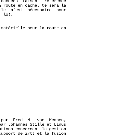
cachées  faisant  référence

 route en cache. Ce sera la

le  n’est  nécessaire  pour

 lo).

matérielle pour la route en

par  Fred  N.  van  Kempen,

par Johannes Stille et Linus

tions concernant la gestion

upport de irtt et la fusion
