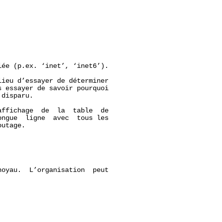
ée (p.ex. ‘inet’, ‘inet6’).

ieu d’essayer de déterminer

 essayer de savoir pourquoi

disparu.

ffichage  de  la  table  de

ngue  ligne  avec  tous les

utage.

oyau.  L’organisation  peut


