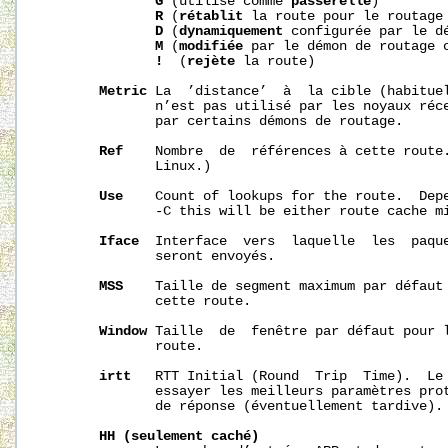
G
 (utilise comme 
passerelle
)

R
 (
rétablit
 la route pour le routage 
D
 (
dynamiquement
 configurée par le dé
M
 (
modifiée
 par le démon de routage o
!
  (
rejète
 la route)

Metric
 La  ’distance’  à  la cible (habituel
              n’est pas utilisé par les noyaux réce
              par certains démons de routage.

Ref
    Nombre  de  références à cette route.
              Linux.)

Use
    Count of lookups for the route.  Depe
              -C this will be either route cache mi
Iface
  Interface  vers  laquelle  les  paque
              seront envoyés.

MSS
    Taille de segment maximum par défaut 
              cette route.

Window
 Taille  de  fenêtre par défaut pour l
              route.

irtt
   RTT Initial (Round  Trip  Time).  Le 
              essayer les meilleurs paramètres prot
              de réponse (éventuellement tardive).

HH
(seulement
caché)