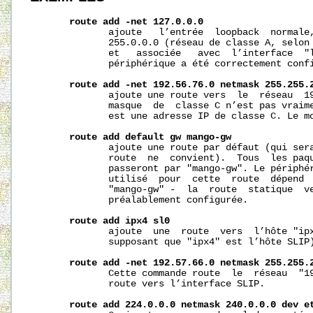
route
add
-net
127.0.0.0
              ajoute   l’entrée  loopback  normale,
              255.0.0.0 (réseau de classe A, selon 
              et   associée   avec  l’interface  "l
              périphérique a été correctement conf
route
add
-net
192.56.76.0
netmask
255.255.
              ajoute une route vers  le  réseau  19
              masque  de  classe C n’est pas vraime
              est une adresse IP de classe C. Le mo
route
add
default
gw
mango-gw
              ajoute une route par défaut (qui sera
              route  ne  convient).  Tous  les paqu
              passeront par "mango-gw". Le périphér
              utilisé  pour  cette  route  dépend  
              "mango-gw" -  la  route  statique  ve
              préalablement configurée.

route
add
ipx4
sl0
              ajoute  une  route  vers  l’hôte "ipx
              supposant que "ipx4" est l’hôte SLIP)
route
add
-net
192.57.66.0
netmask
255.255.
              Cette commande route  le  réseau  "19
              route vers l’interface SLIP.

route
add
224.0.0.0
netmask
240.0.0.0
dev
e