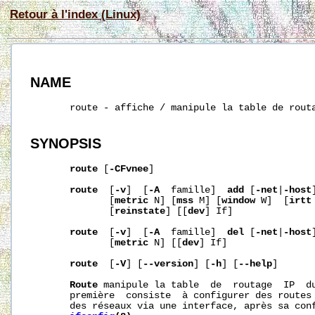
Retour à l'index (Linux)
NAME
       route - affiche / manipule la table de routa
SYNOPSIS
route
 [
-CFvnee
]

route
  [
-v
]  [
-A
  famille]  
add
 [
-net
|
-host
              [
metric
 N] [
mss
 M] [
window
 W]  [
irtt
              [
reinstate
] [[
dev
] If]

route
  [
-v
]  [
-A
  famille]  
del
 [
-net
|
-host
              [
metric
 N] [[
dev
] If]

route
  [
-V
] [
--version
] [
-h
] [
--help
]

Route
 manipule la table  de  routage  IP  du
       première  consiste  à configurer des routes 
       des réseaux via une interface, après sa conf