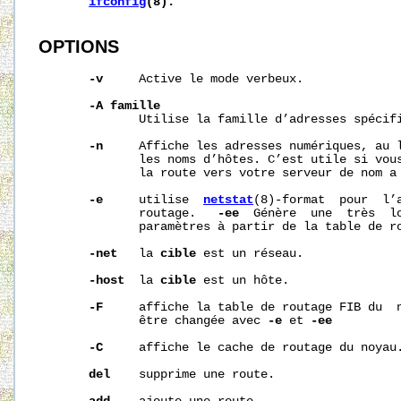
ifconfig
(8).
OPTIONS
-v
     Active le mode verbeux.

-A
famille
              Utilise la famille d’adresses spécifi
-n
     Affiche les adresses numériques, au l
              les noms d’hôtes. C’est utile si vous
              la route vers votre serveur de nom a 
-e
     utilise  
netstat
(8)-format  pour  l’a
              routage.   
-ee
  Génère  une  très  lo
              paramètres à partir de la table de ro
-net
   la 
cible
 est un réseau.

-host
  la 
cible
 est un hôte.

-F
     affiche la table de routage FIB du  n
              être changée avec 
-e
 et 
-ee
-C
     affiche le cache de routage du noyau.
del
    supprime une route.
