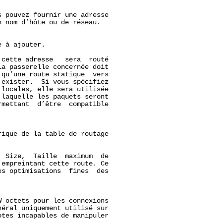
 pouvez fournir une adresse

 nom d’hôte ou de réseau.

 à ajouter.

cette adresse   sera  routé

La passerelle concernée doit

qu’une route statique  vers

exister.  Si vous spécifiez

locales, elle sera utilisée

laquelle les paquets seront

mettant  d’être  compatible

ique de la table de routage

 Size,  Taille  maximum  de

empreintant cette route. Ce

s optimisations  fines  des

 octets pour les connexions

éral uniquement utilisé sur

tes incapables de manipuler
