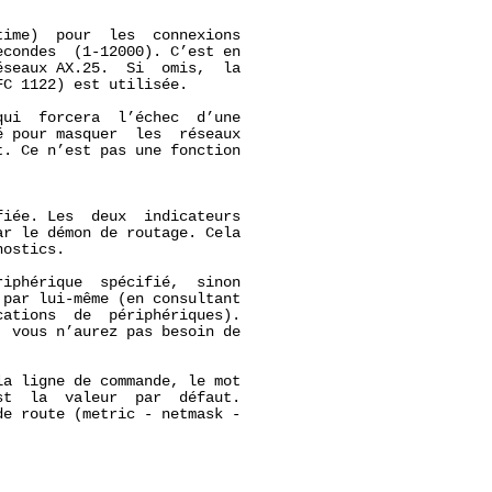
ime)  pour  les  connexions

condes  (1-12000). C’est en

seaux AX.25.  Si  omis,  la

C 1122) est utilisée.

ui  forcera  l’échec  d’une

 pour masquer  les  réseaux

. Ce n’est pas une fonction

iée. Les  deux  indicateurs

r le démon de routage. Cela

ostics.

iphérique  spécifié,  sinon

par lui-même (en consultant

ations  de  périphériques).

 vous n’aurez pas besoin de

a ligne de commande, le mot

t  la  valeur  par  défaut.

e route (metric - netmask -
