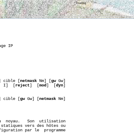
Loading
ge IP

] cible [
netmask
 Nm] [
gw
 Gw]

  I]  [
reject
]  [
mod
]  [
dyn
]

] cible [
gw
 Gw] [
netmask
 Nm]

  noyau.   Son  utilisation

statiques vers des hôtes ou

iguration par le  programme
