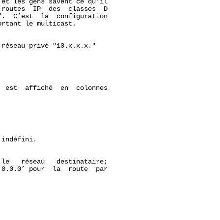
et les gens savent ce qu’il

routes  IP  des  classes  D

.  C’est  la  configuration

rtant le multicast.

réseau privé "10.x.x.x."

 est  affiché  en  colonnes

indéfini.

le   réseau   destinataire;

0.0.0’ pour  la  route  par
