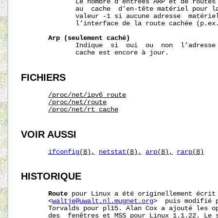
              Le nombre d’entrées ARP et de routes 
              au  cache  d’en-tête matériel pour la
              valeur -1 si aucune adresse  matériel
              l’interface de la route cachée (p.ex.
Arp
(seulement
caché)
              Indique  si  oui  ou  non  l’adresse 
              cache est encore à jour.

FICHIERS
/proc/net/ipv6_route
/proc/net/route
/proc/net/rt_cache
VOIR AUSSI
ifconfig
(8),
netstat
(8),
arp
(8),
rarp
(8)
HISTORIQUE
Route
 pour Linux a été originellement écrit 
       <
waltje@uwalt.nl.mugnet.org
>  puis modifié 
       Torvalds pour pl15. Alan Cox a ajouté les op
       des  fenêtres et MSS pour Linux 1.1.22. Le s