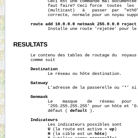
              Ceci est une commande mal documentée 
              faut faire? Ceci force  toutes  les  
              (multicast)   à   passer  par  "eth0"
              correcte, normale pour un noyau suppo
route
add
10.0.0.0
netmask
255.0.0.0
reject
              Installe une route ’rejetée’ pour le 
RESULTATS
       Le contenu des tables de routage du  noyaus 
       comme suit

Destination
              Le réseau ou hôte destination.

Gateway
              L’adresse de la passerelle ou ’*’ si 
Genmask
              Le    masque    de   réseau   pour   
              ’255.255.255.255’ pour un hôte et ’0.
              défaut ( 
default
 ).

Indicateurs
              Les indicateurs possibles sont

U
 (la route est active = 
up
)

H
 (la cible est un 
hôte
)
