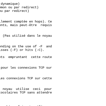
dynamique)

mon ou par redirect)

u par redirect)

lement comptée en hops). Ce

nts, mais peut-être  requis

 (Pas utilisé dans le noyau

nding on the use of -F  and

sses (-F) or hits (-C).

ts  empruntant  cette route

pour les connexions TCP sur

es connexions TCP sur cette

 noyau  utilise  ceci  pour

ocolaires TCP sans attendre
