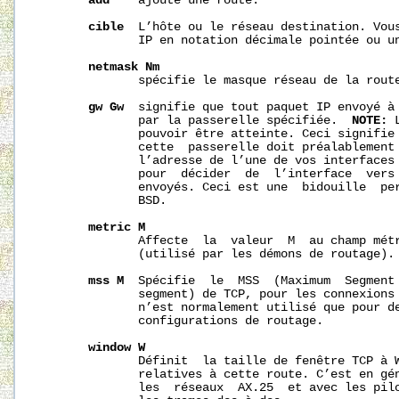
add
    ajoute une route.

cible
  L’hôte ou le réseau destination. Vous
              IP en notation décimale pointée ou un
netmask
Nm
              spécifie le masque réseau de la route
gw
Gw
  signifie que tout paquet IP envoyé à 
              par la passerelle spécifiée.  
NOTE:
 
              pouvoir être atteinte. Ceci signifie 
              cette  passerelle doit préalablement 
              l’adresse de l’une de vos interfaces 
              pour  décider  de  l’interface  vers 
              envoyés. Ceci est une  bidouille  per
              BSD.

metric
M
              Affecte  la  valeur  M  au champ métr
              (utilisé par les démons de routage).

mss
M
  Spécifie  le  MSS  (Maximum  Segment 
              segment) de TCP, pour les connexions 
              n’est normalement utilisé que pour de
              configurations de routage.

window
W
              Définit  la taille de fenêtre TCP à W
              relatives à cette route. C’est en gén
              les  réseaux  AX.25  et avec les pilo