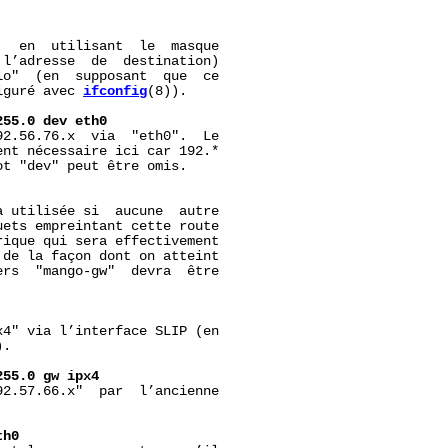
  en  utilisant  le  masque

l’adresse  de  destination)

o"  (en  supposant  que  ce

iguré avec 
ifconfig
(8)).

255.0
dev
eth0
2.56.76.x  via  "eth0".  Le

nt nécessaire ici car 192.*

t "dev" peut être omis.

 utilisée si  aucune  autre

ets empreintant cette route

ique qui sera effectivement

de la façon dont on atteint

rs  "mango-gw"  devra  être

4" via l’interface SLIP (en

.

255.0
gw
ipx4
2.57.66.x"  par  l’ancienne

th0