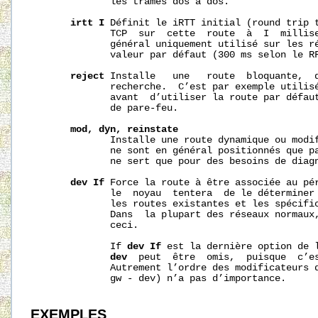
              les trames dos à dos.

irtt
I
 Définit le iRTT initial (round trip t
              TCP  sur  cette  route  à  I  millise
              général uniquement utilisé sur les ré
              valeur par défaut (300 ms selon le RF
reject
 Installe   une   route  bloquante,  q
              recherche.  C’est par exemple utilisé
              avant  d’utiliser la route par défaut
              de pare-feu.

mod,
dyn,
reinstate
              Installe une route dynamique ou modif
              ne sont en général positionnés que pa
              ne sert que pour des besoins de diagn
dev
If
 Force la route à être associée au pér
              le  noyau  tentera  de le déterminer 
              les routes existantes et les spécific
              Dans  la plupart des réseaux normaux,
              ceci.

              If 
dev
If
 est la dernière option de l
dev
  peut  être  omis,  puisque  c’es
              Autrement l’ordre des modificateurs d
              gw - dev) n’a pas d’importance.

EXEMPLES