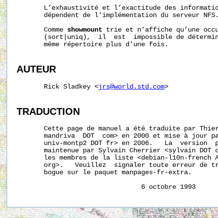
       L’exhaustivité et l’exactitude des informati
       dépendent de l’implémentation du serveur NFS.
       Comme 
showmount
 trie et n’affiche qu’une occu
       (sort|uniq),  il  est  impossible de détermin
       même répertoire plus d’une fois.

AUTEUR
       Rick Sladkey <
jrs@world.std.com
>

TRADUCTION
       Cette page de manuel a été traduite par Thier
       mandriva  DOT  com> en 2000 et mise à jour pa
       univ-montp2 DOT fr> en 2006.   La  version  p
       maintenue par Sylvain Cherrier <sylvain DOT c
       les membres de la liste <debian-l10n-french A
       org>.   Veuillez  signaler toute erreur de tr
       bogue sur le paquet manpages-fr-extra.
