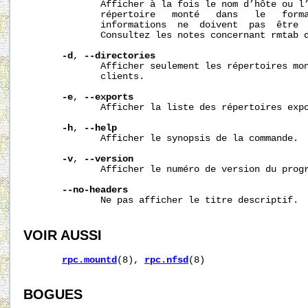
              Afficher à la fois le nom d’hôte ou l’
              répertoire   monté   dans   le   forma
              informations  ne  doivent  pas  être  
              Consultez les notes concernant rmtab 
-d
, 
--directories
              Afficher seulement les répertoires mon
              clients.

-e
, 
--exports
              Afficher la liste des répertoires expo
-h
, 
--help
              Afficher le synopsis de la commande.

-v
, 
--version
              Afficher le numéro de version du progr
--no-headers
              Ne pas afficher le titre descriptif.

VOIR AUSSI
rpc.mountd
(8), 
rpc.nfsd
(8)

BOGUES