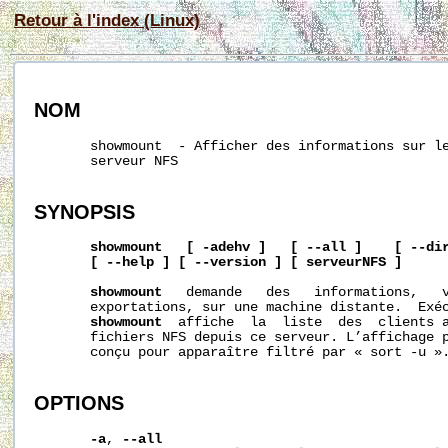
Retour à l'index (Linux)
NOM
       showmount  - Afficher des informations sur le
       serveur NFS

SYNOPSIS
showmount
[
-adehv
]
[
--all
]
[
--di
[
--help
]
[
--version
]
[
serveurNFS
]
showmount
   demande   des   informations,   v
       exportations, sur une machine distante.  Exéc
showmount
  affiche  la  liste  des  clients a
       fichiers NFS depuis ce serveur. L’affichage 
       conçu pour apparaître filtré par « sort -u ».
OPTIONS
-a
, 
--all