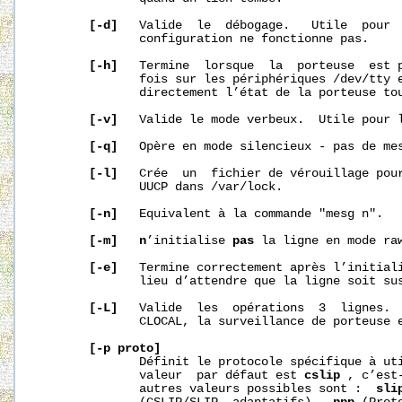
[-d]
   Valide  le  débogage.   Utile  pour  
              configuration ne fonctionne pas.

[-h]
   Termine  lorsque  la  porteuse  est p
              fois sur les périphériques /dev/tty e
              directement l’état de la porteuse tou
[-v]
   Valide le mode verbeux.  Utile pour l
[-q]
   Opère en mode silencieux - pas de mes
[-l]
   Crée  un  fichier de vérouillage pour
              UUCP dans /var/lock.

[-n]
   Equivalent à la commande "mesg n".

[-m]
n
’initialise 
pas
 la ligne en mode raw
[-e]
   Termine correctement après l’initiali
              lieu d’attendre que la ligne soit sus
[-L]
   Valide  les  opérations  3  lignes.  
              CLOCAL, la surveillance de porteuse e
[-p
proto]
              Définit le protocole spécifique à uti
              valeur  par défaut est 
cslip
 , c’est
              autres valeurs possibles sont :  
sli