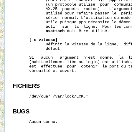
              (CSLIP/SLIP  adaptatifs),  
ppp
 (Prot
              (un protocole utilisé  pour  communiq
              AX.25  paquets  radios).   L’argumen
              utilisé pour refaire passer le  périp
              série  normal. L’utilisation du mode 
              utile puisque ppp nécessite le démon
              actif  sur  la  ligne.  Pour les conn
axattach
 doit être utilisé.

[-s
vitesse]
              Définit la vitesse de la ligne,  diff
              défaut.

       Si   aucun   argument  n’est  donné,  la  li
       (habituellement liée au login) est utilisée.
       est  effectuée  pour  obtenir  le port du te
       vérouillé et ouvert.

FICHIERS
/dev/cua*
/var/lock/LCK.*
BUGS
       Aucun connu.
