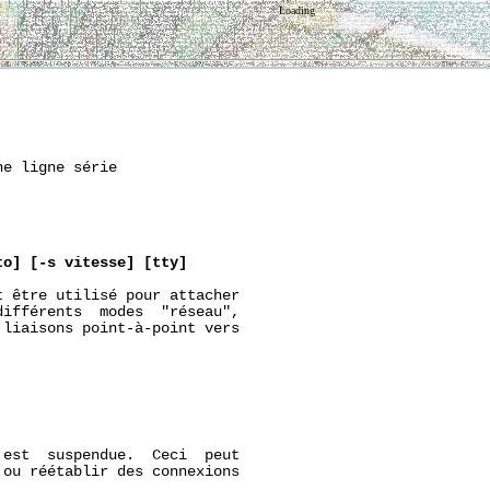
Loading
e ligne série

to]
[-s
vitesse]
[tty]
 être utilisé pour attacher

ifférents  modes  "réseau",

liaisons point-à-point vers

est  suspendue.  Ceci  peut

ou réétablir des connexions
