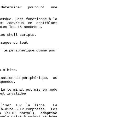
déterminer   pourquoi   une

erdue. Ceci fonctionne à la

t  /dev/cua  en  contrôlant

tes les 15 secondes.

es shell scripts.

sages du tout.

 le périphérique comme pour

 8 bits.

sation du périphérique,  au

pendue.

Le terminal est mis en mode

st invalidée.

liser  sur  la  ligne.   La

-à-dire SLIP compressé.  Les

p
  (SLIP  normal),  
adaptive