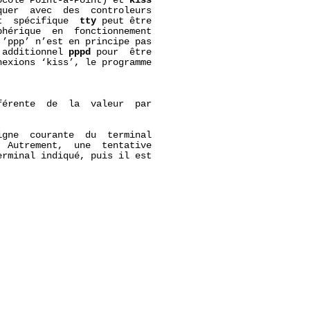
ocole Point-à-Point) et 
kiss
uer  avec  des  controleurs

t  spécifique  
tty
 peut être

hérique  en  fonctionnement

’ppp’ n’est en principe pas

 additionnel 
pppd
 pour  être

exions ‘kiss’, le programme

érente  de  la  valeur  par

gne  courante  du  terminal

 Autrement,  une  tentative

rminal indiqué, puis il est
