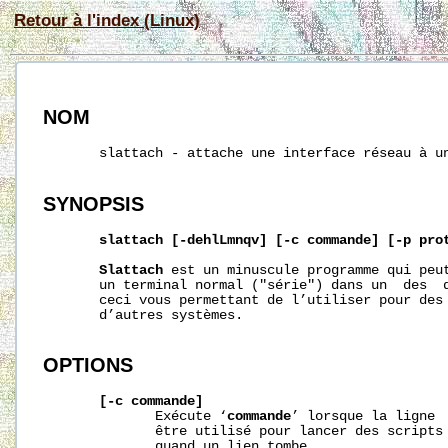
Retour à l'index (Linux)
NOM
       slattach - attache une interface réseau à un
SYNOPSIS
slattach
[-dehlLmnqv]
[-c
commande]
[-p
pro
Slattach
 est un minuscule programme qui peut
       un terminal normal ("série") dans un  des  d
       ceci vous permettant de l’utiliser pour des 
       d’autres systèmes.

OPTIONS
[-c
commande]
              Exécute ‘
commande
’ lorsque la ligne  
              être utilisé pour lancer des scripts 
              quand un lien tombe.
