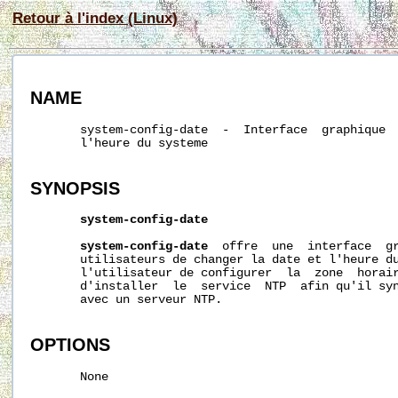
Retour à l'index (Linux)
NAME
       system-config-date  -  Interface  graphique  
       l'heure du systeme

SYNOPSIS
system-config-date
system-config-date
  offre  une  interface  gr
       utilisateurs de changer la date et l'heure du
       l'utilisateur de configurer  la  zone  horair
       d'installer  le  service  NTP  afin qu'il syn
       avec un serveur NTP.

OPTIONS
       None
