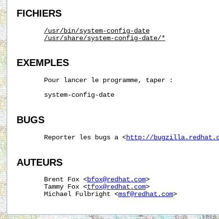
FICHIERS
/usr/bin/system-config-date
/usr/share/system-config-date/*
EXEMPLES
       Pour lancer le programme, taper :

       system-config-date

BUGS
       Reporter les bugs a <
http://bugzilla.redhat.
AUTEURS
       Brent Fox <
bfox@redhat.com
>

       Tammy Fox <
tfox@redhat.com
>

       Michael Fulbright <
msf@redhat.com