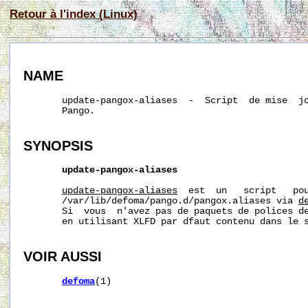
Retour à l'index (Linux)
NAME
       update-pangox-aliases  -  Script  de mise  jo
       Pango.

SYNOPSIS
update-pangox-aliases
update-pangox-aliases
  est  un   script   pou
/var/lib/defoma/pango.d/pangox.aliases
 via 
d
       Si  vous  n'avez pas de paquets de polices de
       en utilisant XLFD par dfaut contenu dans le s
VOIR AUSSI
defoma
(1)
