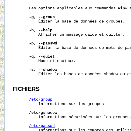
       Les options applicables aux commandes 
vipw
 
-g
, 
--group
           Éditer la base de données de groupes.

-h
, 
--help
           Afficher un message daide et quitter.

-p
, 
--passwd
           Éditer la base de données de mots de pas
-q
, 
--quiet
           Mode silencieux.

-s
, 
--shadow
           Éditer les bases de données shadow ou gs
FICHIERS
/etc/group
           Informations sur les groupes.

/etc/gshadow
           Informations sécurisées sur les groupes.
/etc/passwd
           Informations sur les comptes des utilisa