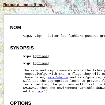
Retour à l'index (Linux)
NOM
       vipw, vigr - éditer les fichiers passwd, gro
SYNOPSIS
vipw
 [
options
]

vigr
 [
options
]

       The 
vipw
 and 
vigr
 commands edits the files 
       respectively. With the 
-s
 flag, they will ed
       those files, 
/etc/shadow
 and 
/etc/gshadow
, 
       will set the appropriate locks to prevent fi
       for an editor, the programs will first try t
$VISUAL
, then the environment variable 
$EDI
       editor, 
vi
(1).

OPTIONS