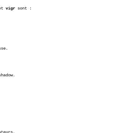
et 
vigr
 sont :

se.

hadow.



teurs.
