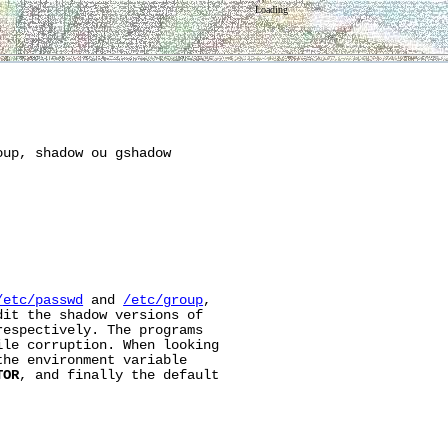
Loading
up, shadow ou gshadow

/etc/passwd
 and 
/etc/group
,

it the shadow versions of

respectively. The programs

le corruption. When looking

he environment variable

TOR
, and finally the default
