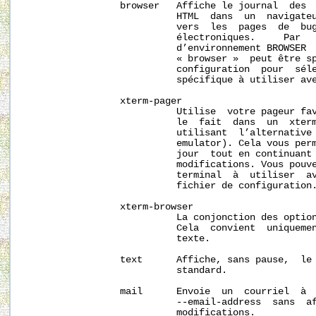
                 browser   Affiche le journal  des  
                           HTML  dans  un  navigateu
                           vers  les  pages  de  bug
                           électroniques.     Par   
                           d’environnement BROWSER  
                           « browser »  peut être sp
                           configuration  pour  séle
                           spécifique à utiliser ave
                 xterm-pager

                           Utilise  votre pageur fav
                           le  fait  dans  un  xterm
                           utilisant  l’alternative 
                           emulator). Cela vous perm
                           jour  tout en continuant 
                           modifications. Vous pouve
                           terminal  à  utiliser  av
                           fichier de configuration.
                 xterm-browser

                           La conjonction des option
                           Cela  convient  uniquemen
                           texte.

                 text      Affiche, sans pause,  le 
                           standard.

                 mail      Envoie  un  courriel  à  
                           --email-address  sans  af
                           modifications.
