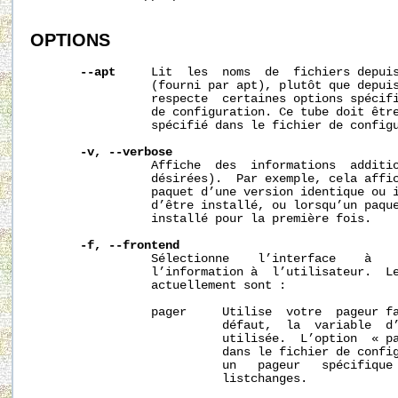
OPTIONS
--apt
     Lit  les  noms  de  fichiers depuis
                 (fourni par apt), plutôt que depuis
                 respecte  certaines options spécifi
                 de configuration. Ce tube doit être
                 spécifié dans le fichier de configu
-v,
--verbose
                 Affiche  des  informations  additio
                 désirées).  Par exemple, cela affic
                 paquet d’une version identique ou i
                 d’être installé, ou lorsqu’un paque
                 installé pour la première fois.

-f,
--frontend
                 Sélectionne    l’interface    à    
                 l’information à  l’utilisateur.  Le
                 actuellement sont :

                 pager     Utilise  votre  pageur fa
                           défaut,  la  variable  d’
                           utilisée.  L’option  « pa
                           dans le fichier de config
                           un   pageur   spécifique 
                           listchanges.
