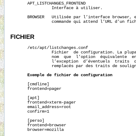
       APT_LISTCHANGES_FRONTEND

                 Interface à utiliser.

       BROWSER   Utilisée par l’interface browser, e
                 commande qui attend l’URL d’un fich
FICHIER
       /etc/apt/listchanges.conf

                 Fichier  de configuration. La plupa
                 nom  que  l’option  équivalente  en
                 l’exception  d’éventuels  traits  d
                 remplacés par des traits de soulign
Exemple
de
fichier
de
configuration
       [cmdline]

       frontend=pager

       [apt]

       frontend=xterm-pager

       email_address=root

       confirm=1

       [perso]

       frontend=browser

       browser=mozilla
