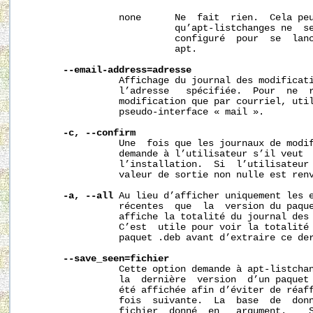
                 none      Ne  fait  rien.  Cela peu
                           qu’apt-listchanges ne  se
                           configuré  pour  se  lanc
                           apt.

--email-address=adresse
                 Affichage du journal des modificati
                 l’adresse   spécifiée.  Pour  ne  r
                 modification que par courriel, util
                 pseudo-interface « mail ».

-c,
--confirm
                 Une  fois que les journaux de modif
                 demande à l’utilisateur s’il veut  
                 l’installation.  Si  l’utilisateur 
                 valeur de sortie non nulle est renv
-a,
--all
 Au lieu d’afficher uniquement les e
                 récentes  que  la  version du paque
                 affiche la totalité du journal des 
                 C’est  utile pour voir la totalité 
                 paquet .deb avant d’extraire ce der
--save_seen=fichier
                 Cette option demande à apt-listchan
                 la  dernière  version  d’un paquet 
                 été affichée afin d’éviter de réaff
                 fois  suivante.  La  base  de  donn
                 fichier  donné  en   argument.    S