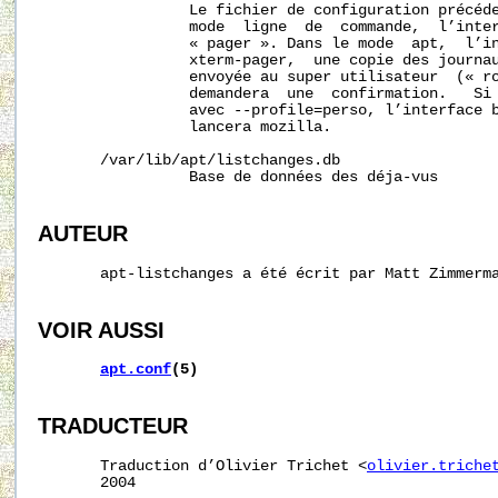
                 Le fichier de configuration précéde
                 mode  ligne  de  commande,  l’inter
                 « pager ». Dans le mode  apt,  l’in
                 xterm-pager,  une copie des journau
                 envoyée au super utilisateur  (« ro
                 demandera  une  confirmation.   Si 
                 avec --profile=perso, l’interface b
                 lancera mozilla.

       /var/lib/apt/listchanges.db

                 Base de données des déja-vus

AUTEUR
       apt-listchanges a été écrit par Matt Zimmerm
VOIR AUSSI
apt.conf
(5)
TRADUCTEUR
       Traduction d’Olivier Trichet <
olivier.triche
       2004
