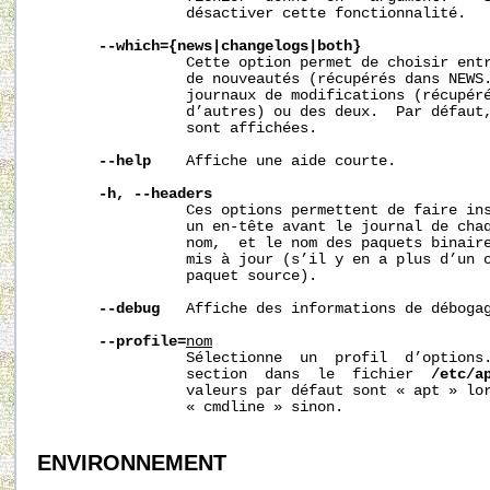
                 désactiver cette fonctionnalité.

--which={news|changelogs|both}
                 Cette option permet de choisir entr
                 de nouveautés (récupérés dans NEWS.
                 journaux de modifications (récupéré
                 d’autres) ou des deux.  Par défaut,
                 sont affichées.

--help
    Affiche une aide courte.

-h,
--headers
                 Ces options permettent de faire ins
                 un en-tête avant le journal de chaq
                 nom,  et le nom des paquets binaire
                 mis à jour (s’il y en a plus d’un o
                 paquet source).

--debug
   Affiche des informations de débogag
--profile=
nom
                 Sélectionne  un  profil  d’options
                 section  dans  le  fichier  
/etc/a
                 valeurs par défaut sont « apt » lor
                 « cmdline » sinon.

ENVIRONNEMENT