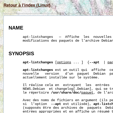
Retour à l'index (Linux)
NAME
       apt-listchanges   —  Affiche  les  nouvelles 
       modifications des paquets de l’archive Debian
SYNOPSIS
apt-listchanges
 [
options
 ... ]  {
--apt
  | 
pa
apt-listchanges
 est un outil qui  affiche  ce
       nouvelle   version   d’un  paquet  Debian  pa
       actuellement installée sur le système.

       Il réalise cela en  extrayant  les  entrées  
       NEWS.Debian  et changelog[.Debian], qui se tr
       le répertoire 
/usr/share/doc/
paquet
, de l’arc
       Avec des noms de fichiers en argument (ils pe
       si  l’option  
--apt
 est utilisée), 
apt-listc
       (supposés être des archives de  paquets  Debi
       entrées appropriées et en affiche un résumé t