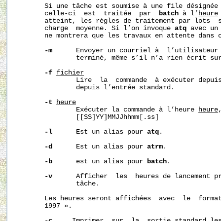
       Si une tâche est soumise à une file désignée 
       celle-ci  est  traitée  par  
batch
 à l’
heure
       atteint, les règles de traitement par lots  s
       charge  moyenne. Si l’on invoque 
atq
 avec un 
       ne montrera que les travaux en attente dans c
-m
      Envoyer un courriel à  l’utilisateur 
               terminé, même s’il n’a rien écrit sur
-f
fichier
               Lire  la  commande  à exécuter depui
               depuis l’entrée standard.

-t
heure
               Exécuter la commande à l’heure 
heure
               [[SS]YY]MMJJhhmm[.ss]

-l
      Est un alias pour 
atq
.

-d
      Est un alias pour 
atrm
.

-b
      est un alias pour 
batch
.

-v
      Afficher  les  heures de lancement pr
               tâche.

       Les heures seront affichées  avec  le  format
       1997 ».

-c
     Imprimer  sur  la  sortie standard les