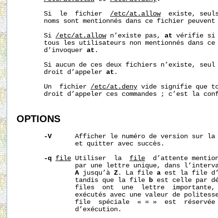
       Si  le  fichier  
/etc/at.allow
  existe, seuls
       noms sont mentionnés dans ce fichier peuvent
       Si 
/etc/at.allow
 n’existe pas, 
at
 vérifie si
       tous les utilisateurs non mentionnés dans ce 
       d’invoquer 
at
.

       Si aucun de ces deux fichiers n’existe, seul 
       droit d’appeler 
at
.

       Un  fichier 
/etc/at.deny
 vide signifie que to
       droit d’appeler ces commandes ; c’est la conf
OPTIONS
-V
      Afficher le numéro de version sur la 
               et quitter avec succès.

-q
file
 Utiliser  la  
file
  d’attente mention
               par une lettre unique, dans l’interv
A
 jusqu’à 
Z
. La file 
a
 est la file d
               tandis que la file 
b
 est celle par d
               files  ont  une  lettre  importante, 
               exécutés avec une valeur de politess
               file  spéciale  « = »  est  réservée 
               d’exécution.
