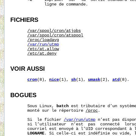
              ligne de commande.

FICHIERS
/var/spool/cron/atjobs
/var/spool/cron/atspool
/proc/loadavg
/var/run/utmp
/etc/at.allow
/etc/at.deny
VOIR AUSSI
cron
(8), 
nice
(1), 
sh
(1), 
umask
(2), 
atd
(8).

BOGUES
       Sous Linux, 
batch
 est tributaire d’un systèm
       monté sur le répertoire 
/proc
.

       Si  le fichier 
/var/run/utmp
 n’est pas dispon
       si l’utilisateur  n’est  pas  connecté  lors
       courriel est envoyé à l’UID correspondant à l
LOGNAME
. Si celle-ci est indéfinie ou vide, l