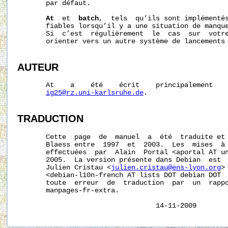
       par défaut.

At
  et  
batch
,  tels  qu’ils sont implémentés
       fiables lorsqu’il y a une situation de manque
       Si  c’est  régulièrement  le  cas  sur  votre
       orienter vers un autre système de lancements
AUTEUR
       At    a    été    écrit    principalement    
ig25@rz.uni-karlsruhe.de
.

TRADUCTION
       Cette  page  de  manuel  a  été  traduite et 
       Blaess entre  1997  et  2003.  Les  mises  à 
       effectuées  par  Alain  Portal <aportal AT un
       2005.  La version présente dans Debian  est  
       Julien Cristau <
julien.cristau@ens-lyon.org
>
       <debian-l10n-french AT lists DOT debian DOT  
       toute  erreur  de  traduction  par  un  rappo
       manpages-fr-extra.
