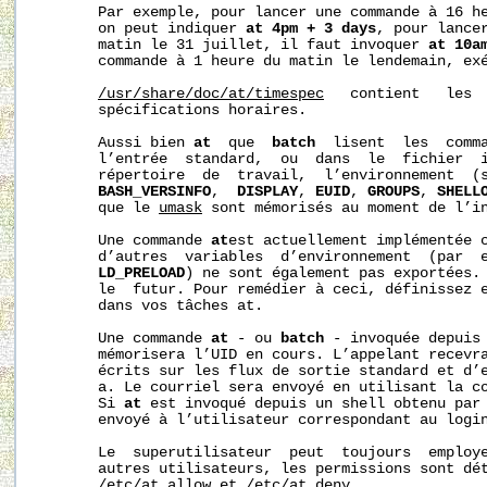
       Par exemple, pour lancer une commande à 16 he
       on peut indiquer 
at
4pm
+
3
days
, pour lancer
       matin le 31 juillet, il faut invoquer 
at
10a
       commande à 1 heure du matin le lendemain, ex
/usr/share/doc/at/timespec
   contient   les  
       spécifications horaires.

       Aussi bien 
at
  que  
batch
  lisent  les  comma
       l’entrée  standard,  ou  dans  le  fichier  
       répertoire  de  travail,  l’environnement  (s
BASH_VERSINFO
,  
DISPLAY
, 
EUID
, 
GROUPS
, 
SHELL
       que le 
umask
 sont mémorisés au moment de l’in
       Une commande 
at
est actuellement implémentée c
       d’autres  variables  d’environnement  (par  
LD_PRELOAD
) ne sont également pas exportées. 
       le  futur. Pour remédier à ceci, définissez e
       dans vos tâches at.

       Une commande 
at
 - ou 
batch
 - invoquée depuis
       mémorisera l’UID en cours. L’appelant recevra
       écrits sur les flux de sortie standard et d’e
       a. Le courriel sera envoyé en utilisant la c
       Si 
at
 est invoqué depuis un shell obtenu par
       envoyé à l’utilisateur correspondant au login
       Le  superutilisateur  peut  toujours  employe
       autres utilisateurs, les permissions sont dét
/etc/at.allow
 et 
/etc/at.deny
.
