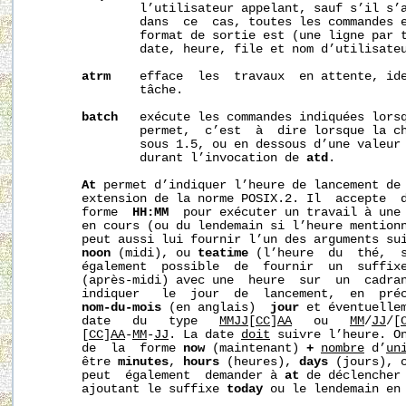
               l’utilisateur appelant, sauf s’il s’a
               dans  ce  cas, toutes les commandes e
               format de sortie est (une ligne par t
               date, heure, file et nom d’utilisateu
atrm
    efface  les  travaux  en attente, ide
               tâche.

batch
   exécute les commandes indiquées lorsq
               permet,  c’est  à  dire lorsque la ch
               sous 1.5, ou en dessous d’une valeur 
               durant l’invocation de 
atd
.

At
 permet d’indiquer l’heure de lancement de 
       extension de la norme POSIX.2. Il  accepte  d
       forme  
HH:MM
  pour exécuter un travail à une 
       en cours (ou du lendemain si l’heure mentionn
       peut aussi lui fournir l’un des arguments su
noon
 (midi), ou 
teatime
 (l’heure  du  thé,  s
       également  possible  de  fournir  un  suffix
       (après-midi) avec une  heure  sur  un  cadran
       indiquer   le  jour  de  lancement,  en  préc
nom-du-mois
 (en anglais)  
jour
 et éventuelle
       date   du   type   
MMJJ
[
CC
]
AA
   ou   
MM
/
JJ
/[
       [
CC
]
AA
-
MM
-
JJ
. La date 
doit
 suivre l’heure. On
       de  la  forme 
now
 (maintenant) 
+
nombre
 d’
un
       être 
minutes
, 
hours
 (heures), 
days
 (jours), 
       peut  également  demander à 
at
 de déclencher 
       ajoutant le suffixe 
today
 ou le lendemain en