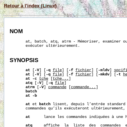
Retour à l'index (Linux)
NOM
       at, batch, atq, atrm - Mémoriser, examiner ou
       exécuter ultérieurement.

SYNOPSIS
at
 [
-V
] [
-q
file
] [
-f
fichier
] [
-mldv
] 
sp
cif
at
 [
-V
] [
-q
file
] [
-f
fichier
] [
-mkdv
] [
-t
h
at
-c
t
che
 [
t
che...
]

atq
 [
-V
] [
-q
file
]

atrm
 [
-V
] 
commande
 [
commande...
]

batch
at
-b
at
 et 
batch
 lisent, depuis l’entrée standard 
       commandes qu’ils exécuteront ultérieurement,
at
      lance les commandes indiquées à une h
atq
     affiche  la  liste  des  commandes  e