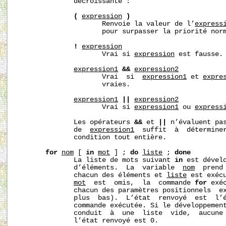
              décroissante :

(
expression
)
                     Renvoie la valeur de l’
express
                     pour surpasser la priorité norm
!
expression
                     Vrai si 
expression
 est fausse.

expression1
&&
expression2
                     Vrai  si  
expression1
 et 
expre
                     vraies.

expression1
||
expression2
                     Vrai si 
expression1
 ou 
express
              Les opérateurs 
&&
 et 
||
 n’évaluent pa
              de  
expression1
  suffit  à  déterminer
              condition tout entière.

for
nom
 [ 
in
mot
 ] ; 
do
liste
 ; 
done
              La liste de mots suivant 
in
 est dévelo
              d’éléments.  La  variable  
nom
  prend
              chacun des éléments et 
liste
 est exéc
mot
  est  omis,  la  commande 
for
 exé
              chacun des paramètres positionnels  e
              plus  bas).  L’état  renvoyé  est  l’é
              commande exécutée. Si le développemen
              conduit  à  une  liste  vide,  aucune 
              l’état renvoyé est 0.
