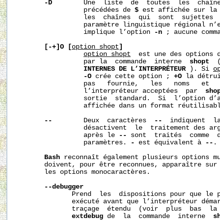
-D
        Une  liste  de  toutes  les  chaîne
                 précédées de 
$
 est affichée sur la 
                 les  chaînes  qui  sont  sujettes  
                 paramètre linguistique régional n’
                 implique l’option 
-n
 ; aucune comma
[-+]O
[
option_shopt
]
option_shopt
  est une des options d
                 par la  commande  interne  
shopt
  
INTERNES DE L’INTERPRÉTEUR
 ). Si 
o
-O
 crée cette option ; 
+O
 la détru
                 pas   fournie,   les   noms   et   
                 l’interpréteur acceptées  par  
sho
                 sortie  standard.  Si  l’option d’
                 affichée dans un format réutilisabl
--
        Deux  caractères  
--
  indiquent  la
                 désactivent  le  traitement des arg
                 après le 
--
 sont  traités  comme  d
                 paramètres. 
-
 est équivalent à 
--
.

Bash
 reconnaît également plusieurs options mu
       doivent, pour être reconnues, apparaître sur 
       les options monocaractères.

--debugger
              Prend  les  dispositions pour que le p
              exécuté avant que l’interpréteur démar
              traçage  étendu  (voir  plus  bas  la 
extdebug
 de  la  commande  interne  
s