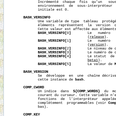
              Incrémenté  chaque  fois  qu’un   sous
              environnement  de  sous-interpréteur  
              initiale est 0.

BASH_VERSINFO
              Une variable de type  tableau  protégé
              éléments  représentent  la  version  
              Cette valeur est affectée aux éléments
BASH_VERSINFO[
0
]
        Le   numéro   
                                      (
release
).

BASH_VERSINFO[
1
]
        Le   numéro   
                                      (
version
).

BASH_VERSINFO[
2
]
        Le niveau de c
BASH_VERSINFO[
3
]
        Le numéro de c
BASH_VERSINFO[
4
]
        Le statut  de 
beta1
).

BASH_VERSINFO[
5
]
        La valeur de 
BASH_VERSION
              Se  développe  en  une  chaîne décriva
              cette instance de 
bash
.

COMP_CWORD
              Un indice  dans  
${COMP_WORDS}
  du  m
              courant du curseur. Cette variable n’e
              fonctions  de  l’interpréteur  appelée
              complètement  programmables (voir 
Com
              bas).

COMP_KEY