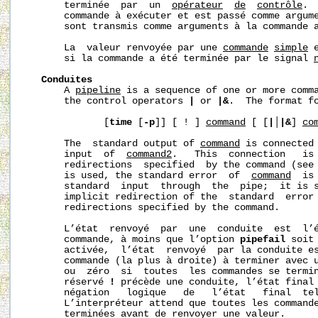
       terminée  par  un  
opérateur
de
contrôle
. 
       commande à exécuter et est passé comme argume
       sont transmis comme arguments à la commande a
       La  valeur renvoyée par une 
commande
simple
 
       si la commande a été terminée par le signal 
Conduites
       A 
pipeline
 is a sequence of one or more comma
       the control operators 
|
 or 
|&
.  The format fo
              [
time
 [
-p
]] [ ! ] 
command
 [ [
|
│
|&
] 
co
       The  standard output of 
command
 is connected 
       input  of  
command2
.   This  connection   is 
       redirections  specified  by the command (see
       is used, the standard error  of  
command
  is
       standard  input  through  the  pipe;  it is 
       implicit redirection of the  standard  error 
       redirections specified by the command.

       L’état  renvoyé  par  une  conduite  est  l’é
       commande, à moins que l’option 
pipefail
 soit
       activée,  l’état  renvoyé  par la conduite es
       commande (la plus à droite) à terminer avec u
       ou  zéro  si  toutes  les commandes se termin
       réservé 
!
 précède une conduite, l’état final 
       négation   logique   de   l’état   final  tel
       L’interpréteur attend que toutes les commande
       terminées avant de renvoyer une valeur.
