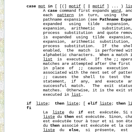
case
mot
in
 [ [(] 
motif
 [ 
|
motif
 ] ... ) 
li
              A 
case
 command first expands 
word
, an
              each  
pattern
  in  turn,  using  the  
              pathname expansion (see 
Pathname
Expa
              expanded   using   tilde   expansion, 
              expansion,  arithmetic   substitution,
              process  substitution  and quote remo
              is  expanded  using  tilde  expansion,
              expansion,  arithmetic  substitution, 
              process  substitution.   If  the  she
              enabled,  the  match  is performed wit
              alphabetic characters.  When a match i
list
  is  executed.   If  the 
;;
 oper
              matches are attempted after the first
              in  place  of  
;;
  causes  execution 
              associated with the next set of patte
;;
  causes  the  shell  to  test  the 
              statement,  if  any,  and  execute  a
              successful  match.   The  exit  status
              matches.  Otherwise, it is the exit st
              executed in 
list
.

if
liste
;  
then
liste
; [ 
elif
liste
; 
then
l
fi
              La  
liste
  du  
if
  est  exécutée. Si s
liste
 du 
then
 est exécutée. Sinon, ch
              est exécutée tour à tour et si son ét
              du 
then
 associé est exécutée et la com
liste
  du  
else
,  si  présente,  est  