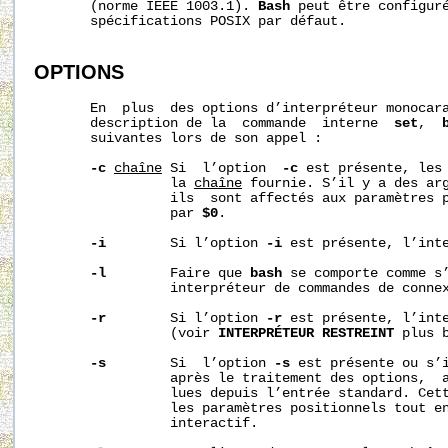
       (norme IEEE 1003.1). 
Bash
 peut être configuré
       spécifications POSIX par défaut.

OPTIONS
       En  plus  des options d’interpréteur monocara
       description de la  commande  interne  
set
,  
       suivantes lors de son appel :

-c
chaîne
 Si  l’option  
-c
 est présente, les 
                 la 
chaîne
 fournie. S’il y a des ar
                 ils  sont affectés aux paramètres p
                 par 
$0
.

-i
        Si l’option 
-i
 est présente, l’int
-l
        Faire que 
bash
 se comporte comme s’
                 interpréteur de commandes de conne
-r
        Si l’option 
-r
 est présente, l’int
                 (voir 
INTERPRÉTEUR RESTREINT
 plus b
-s
        Si  l’option 
-s
 est présente ou s’i
                 après le traitement des options,  a
                 lues depuis l’entrée standard. Cett
                 les paramètres positionnels tout en
                 interactif.
