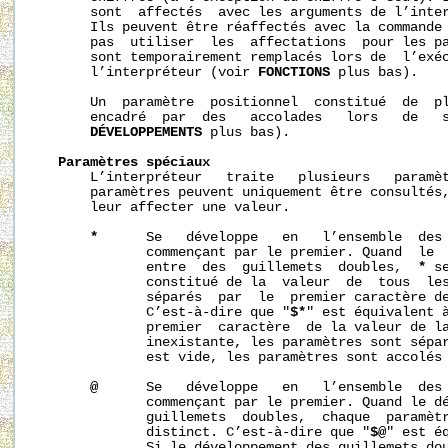
       sont  affectés  avec les arguments de l’inter
       Ils peuvent être réaffectés avec la commande
       pas  utiliser  les  affectations  pour les pa
       sont temporairement remplacés lors de  l’exéc
       l’interpréteur (voir 
FONCTIONS
 plus bas).

       Un  paramètre  positionnel  constitué  de  pl
       encadré  par  des   accolades   lors   de   s
DÉVELOPPEMENTS
 plus bas).

Paramètres spéciaux
       L’interpréteur   traite   plusieurs   paramèt
       paramètres peuvent uniquement être consultés,
       leur affecter une valeur.

*
      Se   développe   en   l’ensemble  des 
              commençant par le premier. Quand  le  
              entre  des  guillemets  doubles,  
*
 s
              constitué de la  valeur  de  tous  les
              séparés  par  le  premier caractère d
              C’est-à-dire que "
$*
" est équivalent 
              premier  caractère  de la valeur de l
              inexistante, les paramètres sont sépa
              est vide, les paramètres sont accolés 
@
      Se   développe   en   l’ensemble  des 
              commençant par le premier. Quand le dé
              guillemets  doubles,  chaque  paramètr
              distinct. C’est-à-dire que "
$@
" est é
              Si le développement des guillemets dou