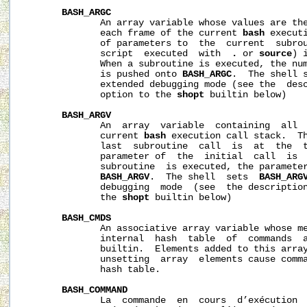
BASH_ARGC
              An array variable whose values are the
              each frame of the current 
bash
 execut
              of parameters to  the  current  subrou
              script  executed  with  
.
 or 
source
) 
              When a subroutine is executed, the num
              is pushed onto 
BASH_ARGC
.  The shell 
              extended debugging mode (see the  des
              option to the 
shopt
 builtin below)

BASH_ARGV
              An  array  variable  containing  all  
              current 
bash
 execution call stack.  Th
              last  subroutine  call  is  at  the  t
              parameter of  the  initial  call  is  
              subroutine  is executed, the parameter
BASH_ARGV
.  The shell  sets  
BASH_ARG
              debugging  mode  (see  the descriptio
              the 
shopt
 builtin below)

BASH_CMDS
              An associative array variable whose me
              internal  hash  table  of  commands  
              builtin.  Elements added to this array
              unsetting  array  elements cause comma
              hash table.

BASH_COMMAND
              La  commande  en  cours  d’exécution  