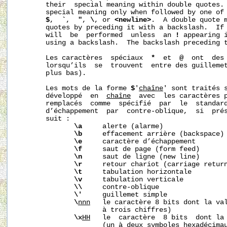
       their  special meaning within double quotes. 
       special meaning only when followed by one of 
$
,  
`
,  
"
, 
\
, or 
<newline>
.  A double quote m
       quotes by preceding it with a backslash.  If 
       will  be  performed  unless  an 
!
 appearing i
       using a backslash.  The backslash preceding 
       Les caractères  spéciaux  
*
  et  
@
  ont  des 
       lorsqu’ils  se  trouvent  entre des guilleme
       plus bas).

       Les mots de la forme 
$
'
chaîne
' sont traités s
       développé  en  
chaîne
  avec  les caractères p
       remplacés  comme  spécifié  par  le  standard
       d’échappement  par  contre-oblique,  si  prés
       suit :

\a
     alerte (alarme)

\b
     effacement arrière (backspace)

\e
     caractère d’échappement

\f
     saut de page (form feed)

\n
     saut de ligne (new line)

\r
     retour chariot (carriage return
\t
     tabulation horizontale

\v
     tabulation verticale

\\
     contre-oblique

\'
     guillemet simple

\
nnn
   le caractère 8 bits dont la va
                     à trois chiffres)

\x
HH
   le  caractère  8 bits  dont la
                     (un à deux symboles hexadécimau