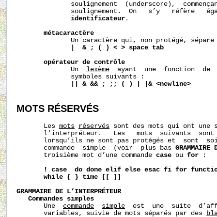
              soulignement  (underscore),  commençan
              soulignement.  On   s’y   réfère   éga
identificateur
.

métacaractère
              Un caractère qui, non protégé, sépare 
|  & ; ( ) < > space tab
opérateur de contrôle
              Un  
lexème
  ayant  une  fonction  de  
              symboles suivants :

|| & && ; ;; ( ) | |& <newline>
MOTS RÉSERVÉS
       Les 
mots
réservés
 sont des mots qui ont une s
       l’interpréteur.   Les   mots  suivants  sont 
       lorsqu’ils ne sont pas protégés et  sont  soi
       commande  simple  (voir  plus bas 
GRAMMAIRE 
       troisième mot d’une commande 
case
 ou 
for
 :

! case  do done elif else esac fi for functi
while { } time [[ ]]
GRAMMAIRE DE L’INTERPRÉTEUR
Commandes simples
       Une  
commande
simple
  est  une  suite  d’aff
       variables, suivie de mots séparés par des 
bl