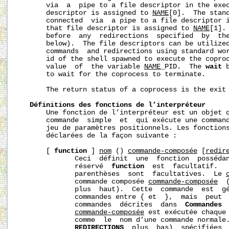
       via  a  pipe to a file descriptor in the exec
       descriptor is assigned to 
NAME
[0].  The stan
       connected  via  a pipe to a file descriptor i
       that file descriptor is assigned to 
NAME
[1].
       before  any  redirections  specified  by  th
       below).  The file descriptors can be utilized
       commands  and redirections using standard wor
       id of the shell spawned to execute the coproc
       value  of  the variable 
NAME
_PID.  The 
wait
 
       to wait for the coprocess to terminate.

       The return status of a coprocess is the exit
Définitions des fonctions de l’interpréteur
       Une fonction de l’interpréteur est un objet q
       commande  simple  et  qui exécute une command
       jeu de paramètres positionnels. Les fonctions
       déclarées de la façon suivante :

       [ 
function
 ] 
nom
 () 
commande-composée
 [
redir
              Ceci  définit  une  fonction  posséda
              réservé  
function
  est  facultatif.   
              parenthèses  sont  facultatives.  Le 
              commande composée 
commande-composée
  
              plus  haut).  Cette  commande  est  g
              commandes entre { et  },  mais  peut  
              commandes  décrites  dans  
Commandes
commande-composée
 est exécutée chaque
              comme  le  nom d’une commande normale.
REDIRECTIONS
  plus  bas)  spécifiées  