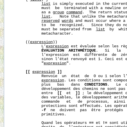
list
 is simply executed in the curren
              must  be  terminated with a newline or
              as a 
group
command
.  The return status
list
.   Note that unlike the metachar
reserved
words
 and must occur where a 
              to  be  recognized.   Since they do no
              must be separated from  
list
  by  whit
              metacharacter.

       ((
expression
))

              L’
expression
 est évaluée selon les règ
ÉVALUATION  ARITHMÉTIQUE
.   Si   la   
              l’expression  est  différente  de  zér
              sinon l’état renvoyé est 1. Ceci est 
"
expression
"
.

[[
expression
]]
              Renvoie  un  état  de  0 ou 1 selon l’
expression
. Les conditions sont compos
              plus   bas   dans  
CONDITIONS
.   Le  d
              développement des chemins ne sont pas 
              entre  
[[
  et  
]]
 ; le développement d
              des variables, le développement arithm
              commande   et   de  processus,  ainsi 
              protections sont effectués. Les opérat
-f
  ne  doivent  pas  être  protégés  
              primitives.

              Quand les opérateurs 
==
 et 
!=
 sont uti