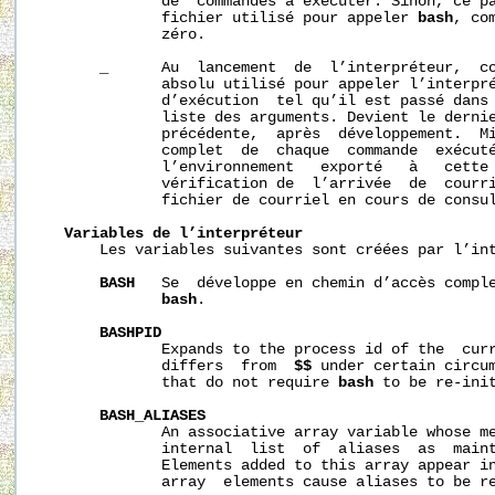
              de  commandes à exécuter. Sinon, ce pa
              fichier utilisé pour appeler 
bash
, co
              zéro.

_
      Au  lancement  de  l’interpréteur,  co
              absolu utilisé pour appeler l’interpré
              d’exécution  tel qu’il est passé dans 
              liste des arguments. Devient le dernie
              précédente,  après  développement.  Mi
              complet  de  chaque  commande  exécuté
              l’environnement   exporté   à   cette 
              vérification de  l’arrivée  de  courri
              fichier de courriel en cours de consul
Variables de l’interpréteur
       Les variables suivantes sont créées par l’int
BASH
   Se  développe en chemin d’accès comple
bash
.

BASHPID
              Expands to the process id of the  cur
              differs  from  
$$
 under certain circum
              that do not require 
bash
 to be re-init
BASH_ALIASES
              An associative array variable whose me
              internal  list  of  aliases  as  main
              Elements added to this array appear in
              array  elements cause aliases to be re