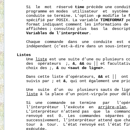
       Si  le  mot  réservé 
time
 précède une conduit
       programme en modes  utilisateur  et  système 
       conduite se termine. L’option 
-p
 modifie le f
       spécifié par POSIX. La variable 
TIMEFORMAT
 p
       format indiquant comment les informations de 
       affichées ; consultez plus  bas  la  descrip
Variables
de
l
’
interpréteur
.

       Chaque  commande  dans  une  conduite  est  e
       indépendant (c’est-à-dire dans un sous-interp
Listes
       Une 
liste
 est une suite d’une ou plusieurs co
       des  opérateurs  
;
, 
&
, 
&&
 ou ││ et facultativ
       choix des 
;
, 
&
 ou 
<saut
de
ligne>
.

       Dans cette liste d’opérateurs, 
&&
 et ││  ont 
       suivis par 
;
 et 
&
, qui ont également une prio
       Une  suite  d’un  ou  plusieurs sauts de lign
liste
 à la place d’un point-virgule pour déli
       Si  une  commande  se  termine   par   l’opé
       l’interpréteur  l’exécute  en  
arrière-plan
,
       L’interpréteur n’attend pas  que  la  command
       renvoyé  est  0.  Les  commandes  séparées  
       successivement, l’interpréteur attend que cha
       tour  à  tour.  L’état renvoyé est l’état fin
       exécutée.
