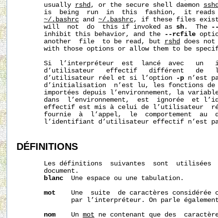
       usually 
rshd
, or the secure shell daemon 
ssh
       is  being  run  in  this  fashion,  it reads 
~/.bashrc
 and 
~/.bashrc
, if these files exist
       will  not  do  this if invoked as 
sh
.  The 
-
       inhibit this behavior, and the 
--rcfile
 opti
       another  file  to be read, but 
rshd
 does not 
       with those options or allow them to be specif
       Si  l’interpréteur  est  lancé  avec   un   i
       d’utilisateur   effectif   différent   de   l
       d’utilisateur réel et si l’option 
-p
 n’est pa
       d’initialisation  n’est lu, les fonctions de 
       importées depuis l’environnement, la variabl
       dans  l’environnement,  est  ignorée  et l’id
       effectif est mis à celui de l’utilisateur  r
       fournie  à  l’appel,  le  comportement  au  d
       l’identifiant d’utilisateur effectif n’est pa
DÉFINITIONS
       Les définitions  suivantes  sont  utilisées  
       document.

blanc
  Une espace ou une tabulation.

mot
    Une  suite  de caractères considérée c
              par l’interpréteur. On parle égalemen
nom
    Un 
mot
 ne contenant que des  caractère