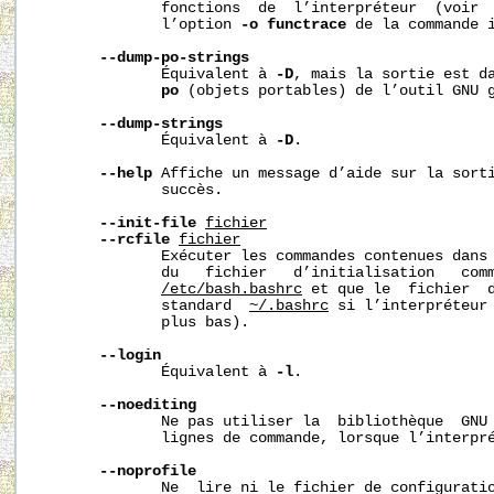
              fonctions  de  l’interpréteur  (voir  
              l’option 
-o
functrace
 de la commande 
--dump-po-strings
              Équivalent à 
-D
, mais la sortie est da
po
 (objets portables) de l’outil GNU 
--dump-strings
              Équivalent à 
-D
.

--help
 Affiche un message d’aide sur la sorti
              succès.

--init-file
fichier
--rcfile
fichier
              Exécuter les commandes contenues dans
              du   fichier   d’initialisation   comm
/etc/bash.bashrc
 et que le  fichier  d
              standard  
~/.bashrc
 si l’interpréteur
              plus bas).

--login
              Équivalent à 
-l
.

--noediting
              Ne pas utiliser la  bibliothèque  GNU
              lignes de commande, lorsque l’interpré
--noprofile
              Ne  lire ni le fichier de configurati