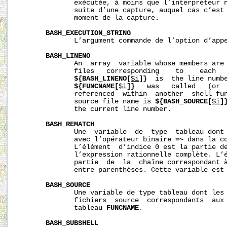
              exécutée, à moins que l’interpréteur n
              suite d’une capture, auquel cas c’est 
              moment de la capture.

BASH_EXECUTION_STRING
              L’argument commande de l’option d’app
BASH_LINENO
              An  array  variable whose members are 
              files   corresponding    to    each  
${BASH_LINENO[
$i
]}
  is  the line numbe
${FUNCNAME[
$i
]}
   was   called   (or 
              referenced  within  another  shell fun
              source file name is 
${BASH_SOURCE[
$i
]
              the current line number.

BASH_REMATCH
              Une  variable  de  type  tableau dont 
              avec l’opérateur binaire 
=~
 dans la c
              L’élément  d’indice 0 est la partie de
              l’expression rationnelle complète. L’
              partie  de  la  chaîne correspondant 
              entre parenthèses. Cette variable est 
BASH_SOURCE
              Une variable de type tableau dont les 
              fichiers  source  correspondants  aux 
              tableau 
FUNCNAME
.

BASH_SUBSHELL