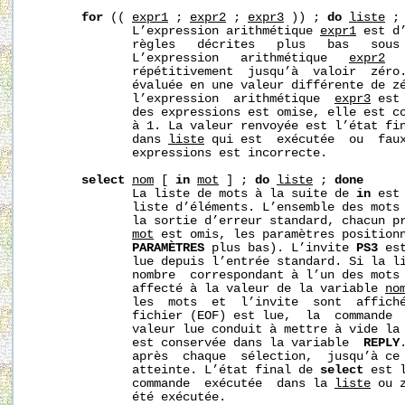
for
 (( 
expr1
 ; 
expr2
 ; 
expr3
 )) ; 
do
liste
 ;
              L’expression arithmétique 
expr1
 est d
              règles   décrites   plus   bas   sous
              L’expression   arithmétique   
expr2
  
              répétitivement  jusqu’à  valoir  zéro
              évaluée en une valeur différente de z
              l’expression  arithmétique  
expr3
 est
              des expressions est omise, elle est co
              à 1. La valeur renvoyée est l’état fin
              dans 
liste
 qui est  exécutée  ou  faux
              expressions est incorrecte.

select
nom
 [ 
in
mot
 ] ; 
do
liste
 ; 
done
              La liste de mots à la suite de 
in
 est
              liste d’éléments. L’ensemble des mots 
              la sortie d’erreur standard, chacun p
mot
 est omis, les paramètres positionn
PARAMÈTRES
 plus bas). L’invite 
PS3
 es
              lue depuis l’entrée standard. Si la li
              nombre  correspondant à l’un des mots 
              affecté à la valeur de la variable 
no
              les  mots  et  l’invite  sont  affiché
              fichier (EOF) est lue,  la  commande  
              valeur lue conduit à mettre à vide la
              est conservée dans la variable  
REPLY
              après  chaque  sélection,  jusqu’à ce
              atteinte. L’état final de 
select
 est 
              commande  exécutée  dans la 
liste
 ou 
              été exécutée.
