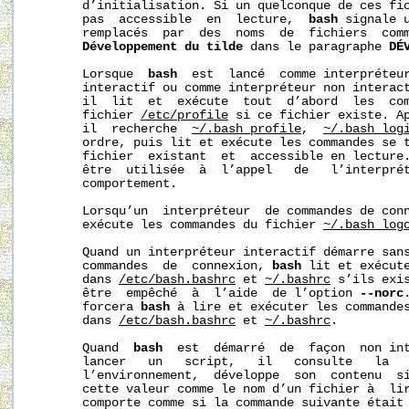
       d’initialisation. Si un quelconque de ces fic
       pas  accessible  en  lecture,  
bash
 signale u
       remplacés  par  des  noms  de  fichiers  comm
Développement
du
tilde
 dans le paragraphe 
DÉ
       Lorsque  
bash
  est  lancé  comme interpréteur
       interactif ou comme interpréteur non interac
       il  lit  et  exécute  tout  d’abord  les  com
       fichier 
/etc/profile
 si ce fichier existe. Ap
       il  recherche  
~/.bash_profile
,  
~/.bash_log
       ordre, puis lit et exécute les commandes se t
       fichier  existant  et  accessible en lecture
       être  utilisée  à  l’appel   de   l’interprét
       comportement.

       Lorsqu’un  interpréteur  de commandes de con
       exécute les commandes du fichier 
~/.bash_log
       Quand un interpréteur interactif démarre sans
       commandes  de  connexion, 
bash
 lit et exécute
       dans 
/etc/bash.bashrc
 et 
~/.bashrc
 s’ils exis
       être  empêché  à  l’aide  de l’option 
--norc
       forcera 
bash
 à lire et exécuter les commande
       dans 
/etc/bash.bashrc
 et 
~/.bashrc
.

       Quand  
bash
  est  démarré  de  façon  non int
       lancer   un   script,   il   consulte   la  
       l’environnement,  développe  son  contenu  si
       cette valeur comme le nom d’un fichier à  li
       comporte comme si la commande suivante était 