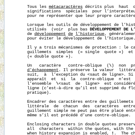
       Tous les 
métacaractères
 décrits plus  haut  
       significations  spéciales  pour l’interpréteu
       pour ne représenter que leur propre caractère
       Lorsque les outils de développement de l’hist
       utilisés  (voir  plus bas 
DÉVELOPPEMENT DE L
       de 
développement
de
l'historique
, généraleme
       pour éviter le développement de l’historique.
       Il y a trois mécanismes de protection : le ca
       guillemets  simples  (« single  quote »)  et 
       (« double quote »).

       Un   caractère   contre-oblique  (
\
)  non  p
d'échappement
. Il préserve la valeur  littéra
       suit,  à  l’exception du <saut de ligne>. Si
       apparaît  et  si  la  contre-oblique  n’est  
       l’ensemble  
\
<saut  de  ligne>  est considéré
       ligne (c’est-à-dire qu’il est supprimé du flo
       pratique).

       Encadrer des caractères entre des guillemets 
       littérale  de  chacun  des  caractères  entre
       guillement simple ne peut pas être placé entr
       même s’il est précédé d’une contre-oblique.

       Enclosing characters in double quotes preserv
       all  characters  within the quotes, with the
       when history expansion is enabled, 
!
.  The c