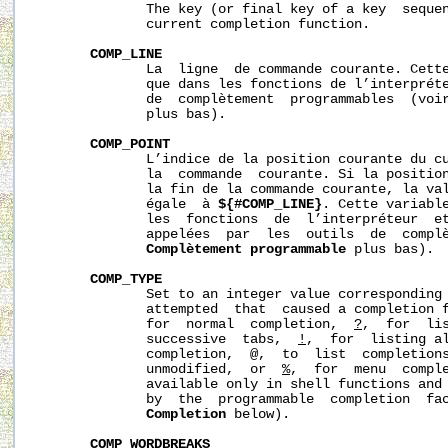
              The key (or final key of a key  sequen
              current completion function.

COMP_LINE
              La  ligne  de commande courante. Cette
              que dans les fonctions de l’interpréte
              de  complètement  programmables  (voi
              plus bas).

COMP_POINT
              L’indice de la position courante du cu
              la  commande  courante. Si la position
              la fin de la commande courante, la val
              égale  à 
${#COMP_LINE}
. Cette variable
              les  fonctions  de  l’interpréteur  et
              appelées  par  les  outils  de  complè
Complètement
programmable
 plus bas).

COMP_TYPE
              Set to an integer value corresponding 
              attempted  that  caused a completion 
              for  normal  completion,  
?
,  for  lis
              successive  tabs,  
!
,  for  listing al
              completion,  
@
,  to  list  completions
              unmodified,  or  
%
,  for  menu  comple
              available only in shell functions and 
              by  the  programmable  completion  fa
Completion
 below).

COMP_WORDBREAKS