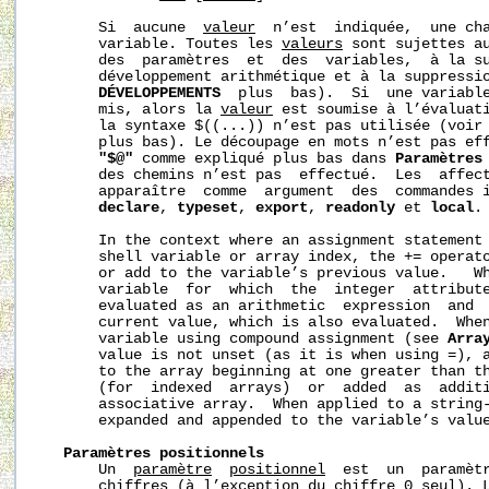
       Si  aucune  
valeur
  n’est  indiquée,  une cha
       variable. Toutes les 
valeurs
 sont sujettes au
       des  paramètres  et  des  variables,  à la su
       développement arithmétique et à la suppressio
DÉVELOPPEMENTS
  plus  bas).  Si  une variabl
       mis, alors la 
valeur
 est soumise à l’évaluati
       la syntaxe $((...)) n’est pas utilisée (voir
       plus bas). Le découpage en mots n’est pas eff
"$@"
 comme expliqué plus bas dans 
Paramètres
       des chemins n’est pas  effectué.  Les  affect
       apparaître  comme  argument  des  commandes 
declare
, 
typeset
, 
export
, 
readonly
 et 
local
.

       In the context where an assignment statement 
       shell variable or array index, the += operato
       or add to the variable’s previous value.   Wh
       variable  for  which  the  integer  attribut
       evaluated as an arithmetic  expression  and  
       current value, which is also evaluated.  When
       variable using compound assignment (see 
Arra
       value is not unset (as it is when using =), a
       to the array beginning at one greater than th
       (for  indexed  arrays)  or  added  as  additi
       associative array.  When applied to a string
       expanded and appended to the variable’s value
Paramètres positionnels
       Un  
paramètre
positionnel
  est  un  paramètr
       chiffres (à l’exception du chiffre 0 seul). L