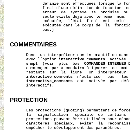
              définie sont effectuées lorsque la fon
              final d’une définition de fonction  es
              erreur  de  syntaxe  se  produise  ou 
              seule existe déjà avec le même  nom.  
              exécutée,  l’état  final  est  celui  
              exécutée dans le corps de  la  foncti
              bas.)

COMMENTAIRES
       Dans  un interpréteur non interactif ou dans 
       avec l’option 
interactive_comments
  activée  
shopt
  (voir  plus  bas  
COMMANDES INTERNES 
       commençant par 
#
 conduira à ignorer  ce  mot 
       restants  sur  la  ligne.  Un  interpréteur  
interactive_comments
  n’autorise   pas   les 
interactive_comments
  est  activée  par  défa
       interactifs.

PROTECTION
       Les 
protections
 (quoting) permettent de force
       la   signification   spéciale  de  certains  
       protections peuvent être utilisées pour désac
       caractères  spéciaux,  éviter  la  reconnaiss
       empêcher le développement des paramètres.
