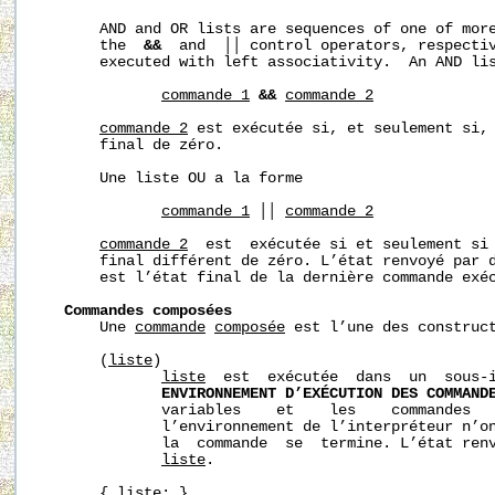
       AND and OR lists are sequences of one of more
       the  
&&
  and  ││ control operators, respectiv
       executed with left associativity.  An AND lis
commande_1
&&
commande_2
commande_2
 est exécutée si, et seulement si,
       final de zéro.

       Une liste OU a la forme

commande_1
 ││ 
commande_2
commande_2
  est  exécutée si et seulement si
       final différent de zéro. L’état renvoyé par d
       est l’état final de la dernière commande exéc
Commandes composées
       Une 
commande
composée
 est l’une des construct
       (
liste
)

liste
  est  exécutée  dans  un  sous-i
ENVIRONNEMENT D’EXÉCUTION DES COMMAND
              variables    et    les    commandes   
              l’environnement de l’interpréteur n’on
              la  commande  se  termine. L’état renv
liste
.

       { 
liste
; }
