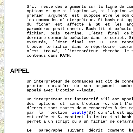
       S’il  reste des arguments sur la ligne de com
       options et que ni l’option 
-c
, ni l’option 
-
       premier  argument  est  supposé être le nom d
       les commandes d’interpréteur. Si 
bash
 est ap
       du  ficher  est  affecté  à  
$0
  et  les  arg
       paramètres positionnels. 
Bash
 lit et exécute 
       fichier,  puis  termine.  L’état  final  de 
       dernière commande exécutée dans le script. Si
       exécutée,  l’état  final  est  0.  Une  tenta
       trouver le fichier dans le répertoire  couran
       n’est  trouvé,  l’interpréteur  cherche  le s
       contenus dans 
PATH
.

APPEL
       Un interpréteur de commandes est dit 
de
conn
       premier  caractère  de  son  argument  numér
       appelé avec l’option 
--login
.

       Un interpréteur est 
interactif
 s’il est appel
       des  options  et  sans l’option 
-c
, dont l’en
       d’erreur sont toutes deux connectées à des te
       par  la  fonction  
isatty
(3)) ou s’il est ap
       est créée et 
$-
 contient la lettre 
i
 si 
bash
       permet à un script ou à un fichier de démarra
       Le   paragraphe  suivant  décrit  comment  
b