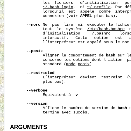
              les  fichiers   d’initialisation   pe
~/.bash_login
,  ni 
~/.profile
. Par dé
              lorsqu’il  est  appelé  comme  interpr
              connexion (voir 
APPEL
 plus bas).

--norc
 Ne  pas  lire  ni  exécuter le fichier
              tout  le  système  
/etc/bash.bashrc
  
              d’initialisation    
~/.bashrc
    lorsq
              interactif.   Cette   option   est   a
              l’interpréteur est appelé sous le nom
--posix
              Aligner le comportement de 
bash
 sur l
              concerne les options dont l’action  pa
              standard (
mode
posix
).

--restricted
              L’interpréteur  devient  restreint  (
              plus bas).

--verbose
              Équivalent à 
-v
.

--version
              Affiche le numéro de version de 
bash
 
              termine avec succès.

ARGUMENTS