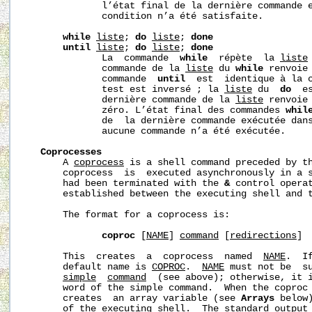
              l’état final de la dernière commande e
              condition n’a été satisfaite.

while
liste
; 
do
liste
; 
done
until
liste
; 
do
liste
; 
done
              La  commande  
while
  répète  la 
liste
              commande de la 
liste
 du 
while
 renvoie 
              commande  
until
  est  identique à la 
              test est inversé ; la 
liste
 du  
do
  e
              dernière commande de la 
liste
 renvoie 
              zéro. L’état final des commandes 
whil
              de  la dernière commande exécutée dan
              aucune commande n’a été exécutée.

Coprocesses
       A 
coprocess
 is a shell command preceded by t
       coprocess  is  executed asynchronously in a s
       had been terminated with the 
&
 control operat
       established between the executing shell and t
       The format for a coprocess is:

coproc
 [
NAME
] 
command
 [
redirections
]

       This  creates  a  coprocess  named  
NAME
.  I
       default name is 
COPROC
.  
NAME
 must not be  s
simple
command
  (see above); otherwise, it i
       word of the simple command.  When the coproc 
       creates  an array variable (see 
Arrays
 below
       of the executing shell.  The standard output