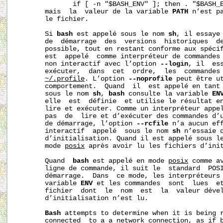
              if [ -n "$BASH_ENV" ]; then . "$BASH_E
       mais  la  valeur de la variable 
PATH
 n’est pa
       le fichier.

       Si 
bash
 est appelé sous le nom 
sh
, il essaye 
       de  démarrage  des  versions  historiques  d
       possible, tout en restant conforme aux spécif
       est  appelé  comme interpréteur de commandes 
       non interactif avec l’option 
--login
, il  ess
       exécuter,  dans  cet  ordre,  les  commandes
~/.profile
. L’option 
--noprofile
 peut être ut
       comportement.  Quand  il  est appelé en tant 
       sous le nom 
sh
, 
bash
 consulte la variable 
EN
       elle  est  définie  et utilise le résultat en
       lire et exécuter. Comme un interpréteur appe
       pas  de  lire et d’exécuter des commandes d’u
       de démarrage, l’option 
--rcfile
 n’a aucun eff
       interactif  appelé  sous le nom 
sh
 n’essaie d
       d’initialisation. Quand il est appelé sous l
       mode 
posix
 après avoir lu les fichiers d’init
       Quand  
bash
 est appelé en mode 
posix
 comme a
       ligne de commande, il suit le  standard  POSI
       démarrage.  Dans  ce mode, les interpréteurs 
       variable 
ENV
 et les commandes  sont  lues  et
       fichier  dont  le  nom  est  la  valeur dével
       d’initialisation n’est lu.

Bash
 attempts to determine when it is being r
       connected  to a a network connection, as if b