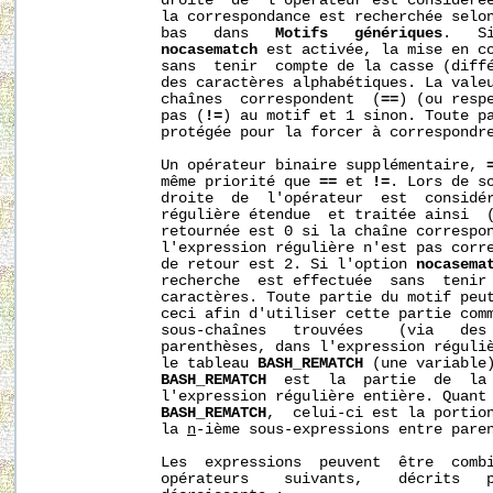
              droite  de  l’opérateur est considérée
              la correspondance est recherchée selon
              bas   dans   
Motifs
génériques
.   S
nocasematch
 est activée, la mise en co
              sans  tenir  compte de la casse (diffé
              des caractères alphabétiques. La valeu
              chaînes  correspondent  (
==
) (ou respe
              pas (
!=
) au motif et 1 sinon. Toute pa
              protégée pour la forcer à correspondre
              Un opérateur binaire supplémentaire, 
              même priorité que 
==
 et 
!=
. Lors de so
              droite  de  l'opérateur  est  considér
              régulière étendue  et traitée ainsi  
              retournée est 0 si la chaîne correspon
              l'expression régulière n'est pas corre
              de retour est 2. Si l'option 
nocasema
              recherche  est effectuée  sans  tenir 
              caractères. Toute partie du motif peut
              ceci afin d'utiliser cette partie comm
              sous-chaînes   trouvées    (via   des 
              parenthèses, dans l'expression réguliè
              le tableau 
BASH_REMATCH
 (une variable)
BASH_REMATCH
  est  la  partie  de  la 
              l'expression régulière entière. Quant
BASH_REMATCH
,  celui-ci est la portion
              la 
n
-ième sous-expressions entre paren
              Les  expressions  peuvent  être  combi
              opérateurs    suivants,    décrits   p