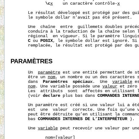
\c
x
    un caractère contrôle-
x
       Le résultat développé est protégé par des gui
       le symbole dollar n’avait pas été présent.

       Une  chaîne  entre  guillemets doubles précé
       conduira à la traduction de la chaîne selon l
       régional  en vigueur. Si le paramètre linguis
C
 ou 
POSIX
, le symbole dollar est ignoré. Si 
       remplacée, le résultat est protégé par des gu
PARAMÈTRES
       Un  
paramètre
 est une entité permettant de st
       être un 
nom
, un nombre ou un des caractères s
       dans  
Paramètres  spéciaux
.  Une  
variable
 e
nom
. Une variable possède une 
valeur
 et zéro
       Les  attributs  sont  affectés en utilisant 
       (voir 
declare
 plus bas dans 
COMMANDES INTERN
       Un paramètre est créé si une valeur lui a été
       est  une  valeur  correcte. Une fois qu’une v
       peut être détruite qu’en utilisant la comman
       bas 
COMMANDES INTERNES DE L’INTERPRÉTEUR
 ).

       Une 
variable
 peut recevoir une valeur par une
nom
=[
valeur
]
