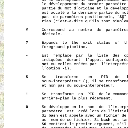
              le développement du premier paramètre 
              partie du mot d’origine et le développ
              est accolé à la dernière partie du mot
              pas  de paramètres positionnels, "
$@
"
              rien (c’est-à-dire qu’ils sont simplem
#
      Correspond  au  nombre  de  paramètres
              décimale.

?
      Expands  to  the  exit  status  of  th
              foreground pipeline.

-
      Est  remplacé  par  la  liste  des  op
              indiquées  durant  l’appel, configurée
set
 ou celles créées par  l’interpréte
              l’option 
-i
).

$
      Se    transforme    en    PID   de   l
              sous-interpréteur (), il se transforme
              et non pas du sous-interpréteur.

!
      Se  transforme  en  PID  de la command
              arrière-plan le plus récemment.

0
      Se développe en le  nom  de  l’interpr
              paramètre  est  créé lors de l’initial
              Si 
bash
 est appelé avec un fichier de
              au  nom de ce fichier. Si 
bash
 est la
$0
 contient le premier argument, s’il 