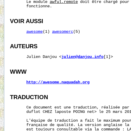
       Le module 
awful.remote
 doit être chargé pour 
       fonctionne.

VOIR AUSSI
awesome
(1) 
awesomerc
(5)

AUTEURS
       Julien Danjou <
julien@danjou.info
[1]>

WWW
http://awesome.naquadah.org
TRADUCTION
       Ce document est une traduction, réalisée par 
       duflot CHEZ laposte POING net> le 25 mars 201
       L'équipe de traduction a fait le maximum pour
       française de qualité. La version anglaise la 
       est toujours consultable via la commande : LA