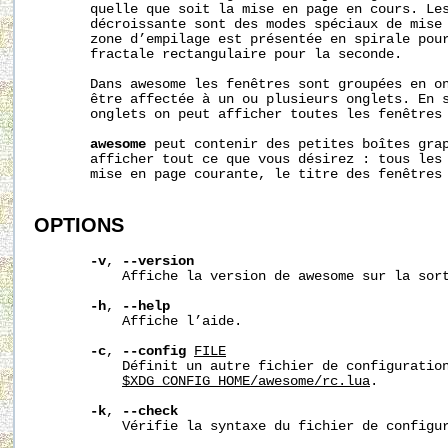
       quelle que soit la mise en page en cours. Les
       décroissante sont des modes spéciaux de mise 
       zone d’empilage est présentée en spirale pour
       fractale rectangulaire pour la seconde.

       Dans awesome les fenêtres sont groupées en on
       être affectée à un ou plusieurs onglets. En s
       onglets on peut afficher toutes les fenêtres 
awesome
 peut contenir des petites boîtes grap
       afficher tout ce que vous désirez : tous les 
       mise en page courante, le titre des fenêtres 
OPTIONS
-v
, 
--version
           Affiche la version de awesome sur la sort
-h
, 
--help
           Affiche l’aide.

-c
, 
--config
FILE
           Définit un autre fichier de configuration
$XDG_CONFIG_HOME/awesome/rc.lua
.

-k
, 
--check
           Vérifie la syntaxe du fichier de configur