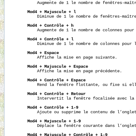
           Augmente de 1 le nombre de fenêtres-maîtr
Mod4
+
Majuscule
+
l
           Diminue de 1 le nombre de fenêtres-maître
Mod4
+
Contrôle
+
h
           Augmente de 1 le nombre de colonnes pour 
Mod4
+
Contrôle
+
l
           Diminue de 1 le nombre de colonnes pour l
Mod4
+
Espace
           Affiche la mise en page suivante.

Mod4
+
Majuscule
+
Espace
           Affiche la mise en page précédente.

Mod4
+
Contrôle
+
Espace
           Rend la fenêtre flottante, ou fixe si ell
Mod4
+
Contrôle
+
Retour
           Intervertit la fenêtre focalisée avec la 
Mod4
+
Contrôle
+
1-9
           Ajoute ou supprime le contenu de l’onglet
Mod4
+
Majuscule
+
1-9
           Déplace la fenêtre courante dans l’onglet
Mod4
+
Majuscule
+
Contrôle
+
1-9