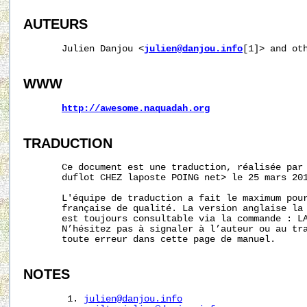
AUTEURS
       Julien Danjou <
julien@danjou.info
[1]> and oth
WWW
http://awesome.naquadah.org
TRADUCTION
       Ce document est une traduction, réalisée par 
       duflot CHEZ laposte POING net> le 25 mars 201
       L'équipe de traduction a fait le maximum pour
       française de qualité. La version anglaise la 
       est toujours consultable via la commande : LA
       N’hésitez pas à signaler à l’auteur ou au tra
       toute erreur dans cette page de manuel.

NOTES
        1. 
julien@danjou.info