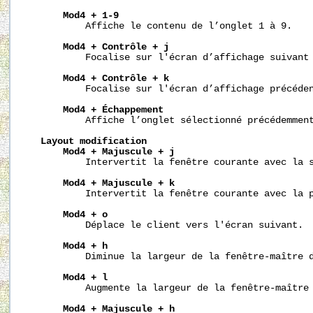
Mod4
+
1-9
           Affiche le contenu de l’onglet 1 à 9.

Mod4
+
Contrôle
+
j
           Focalise sur l'écran d’affichage suivant 
Mod4
+
Contrôle
+
k
           Focalise sur l'écran d’affichage précéden
Mod4
+
Échappement
           Affiche l’onglet sélectionné précédemment
Layout
modification
Mod4
+
Majuscule
+
j
           Intervertit la fenêtre courante avec la s
Mod4
+
Majuscule
+
k
           Intervertit la fenêtre courante avec la p
Mod4
+
o
           Déplace le client vers l'écran suivant.

Mod4
+
h
           Diminue la largeur de la fenêtre-maître d
Mod4
+
l
           Augmente la largeur de la fenêtre-maître 
Mod4
+
Majuscule
+
h