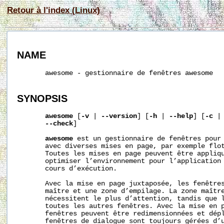
Retour à l'index (Linux)
NAME
       awesome - gestionnaire de fenêtres awesome

SYNOPSIS
awesome
 [
-v
 | 
--version
] [
-h
 | 
--help
] [
-c
 |
--check
]

awesome
 est un gestionnaire de fenêtres pour 
       avec diverses mises en page, par exemple flot
       Toutes les mises en page peuvent être appliqu
       optimiser l’environnement pour l’application 
       cours d’exécution.

       Avec la mise en page juxtaposée, les fenêtres
       maître et une zone d’empilage. La zone maître
       nécessitent le plus d’attention, tandis que l
       toutes les autres fenêtres. Avec la mise en p
       fenêtres peuvent être redimensionnées et dépl
       fenêtres de dialogue sont toujours gérées d’u