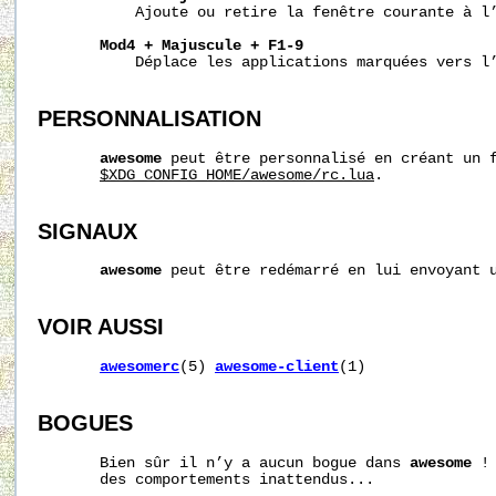
           Ajoute ou retire la fenêtre courante à l’
Mod4
+
Majuscule
+
F1-9
           Déplace les applications marquées vers l’
PERSONNALISATION
awesome
 peut être personnalisé en créant un f
$XDG_CONFIG_HOME/awesome/rc.lua
.

SIGNAUX
awesome
 peut être redémarré en lui envoyant u
VOIR AUSSI
awesomerc
(5) 
awesome-client
(1)

BOGUES
       Bien sûr il n’y a aucun bogue dans 
awesome
 !
       des comportements inattendus...
