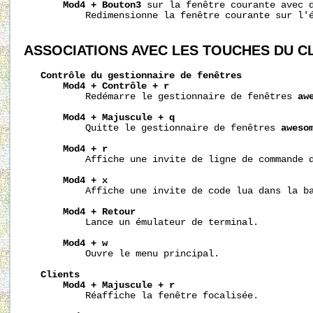
Mod4
+
Bouton3
 sur la fenêtre courante avec d
           Redimensionne la fenêtre courante sur l'é
ASSOCIATIONS
AVEC
LES
TOUCHES
DU
C
Contrôle
du
gestionnaire
de
fenêtres
Mod4
+
Contrôle
+
r
           Redémarre le gestionnaire de fenêtres 
aw
Mod4
+
Majuscule
+
q
           Quitte le gestionnaire de fenêtres 
aweso
Mod4
+
r
           Affiche une invite de ligne de commande d
Mod4
+
x
           Affiche une invite de code lua dans la ba
Mod4
+
Retour
           Lance un émulateur de terminal.

Mod4
+
w
           Ouvre le menu principal.

Clients
Mod4
+
Majuscule
+
r
           Réaffiche la fenêtre focalisée.
