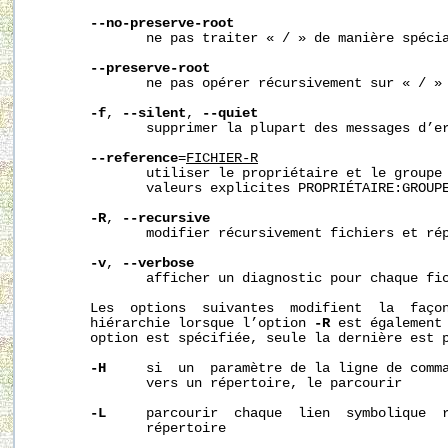
--no-preserve-root
              ne pas traiter « / » de manière spécia
--preserve-root
              ne pas opérer récursivement sur « / »

-f
, 
--silent
, 
--quiet
              supprimer la plupart des messages d’er
--reference
=
FICHIER-R
              utiliser le propriétaire et le groupe 
              valeurs explicites PROPRIÉTAIRE:GROUPE
-R
, 
--recursive
              modifier récursivement fichiers et rép
-v
, 
--verbose
              afficher un diagnostic pour chaque fic
       Les  options  suivantes  modifient  la  façon
       hiérarchie lorsque l’option 
-R
 est également 
       option est spécifiée, seule la dernière est p
-H
     si  un  paramètre de la ligne de comma
              vers un répertoire, le parcourir

-L
     parcourir  chaque  lien  symbolique  r
              répertoire
