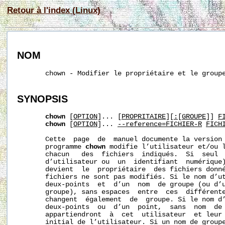
Retour à l'index (Linux)
NOM
       chown - Modifier le propriétaire et le groupe
SYNOPSIS
chown
 [
OPTION
]... [
PROPRI
TAIRE
][
:
[
GROUPE
]] 
F
chown
 [
OPTION
]... 
--reference=FICHIER-R
FICH
       Cette  page  de  manuel documente la version
       programme 
chown
 modifie l’utilisateur et/ou l
       chacun   des  fichiers  indiqués.  Si  seul  
       d’utilisateur ou  un  identifiant  numérique)
       devient  le  propriétaire  des fichiers donné
       fichiers ne sont pas modifiés. Si le nom d’ut
       deux-points  et  d’un  nom  de groupe (ou d’u
       groupe), sans espaces  entre  ces  différente
       changent  également  de  groupe. Si le nom d’
       deux-points  ou  d’un  point,  sans  nom  de 
       appartiendront  à  cet  utilisateur  et leur 
       initial de l’utilisateur. Si un nom de groupe