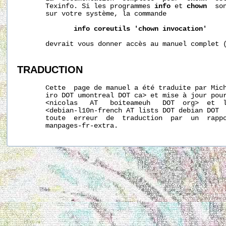
       Texinfo. Si les programmes 
info
 et 
chown
  so
       sur votre système, la commande

info
coreutils
'chown
invocation'
       devrait vous donner accès au manuel complet (
TRADUCTION
       Cette  page de manuel a été traduite par Mich
       iro DOT umontreal DOT ca> et mise à jour pour
       <nicolas   AT   boiteameuh   DOT  org>  et  l
       <debian-l10n-french AT lists DOT debian DOT  
       toute  erreur  de  traduction  par  un  rappo