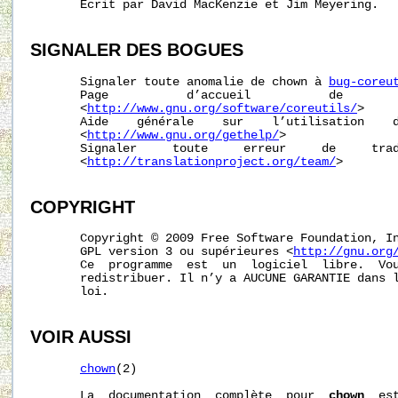
       Écrit par David MacKenzie et Jim Meyering.

SIGNALER
DES
BOGUES
       Signaler toute anomalie de chown à 
bug-coreu
       Page           d’accueil           de        
       <
http://www.gnu.org/software/coreutils/
>

       Aide    générale    sur    l’utilisation    d
       <
http://www.gnu.org/gethelp/
>

       Signaler     toute     erreur     de     trad
       <
http://translationproject.org/team/
>

COPYRIGHT
       Copyright © 2009 Free Software Foundation, In
       GPL version 3 ou supérieures <
http://gnu.org
       Ce  programme  est  un  logiciel  libre.  Vou
       redistribuer. Il n’y a AUCUNE GARANTIE dans l
       loi.

VOIR AUSSI
chown
(2)

       La  documentation  complète  pour  
chown
  es