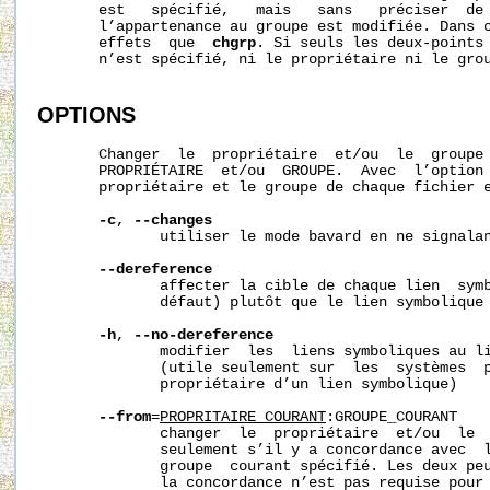
       est   spécifié,   mais   sans   préciser  de 
       l’appartenance au groupe est modifiée. Dans 
       effets  que  
chgrp
. Si seuls les deux-points 
       n’est spécifié, ni le propriétaire ni le grou
OPTIONS
       Changer  le  propriétaire  et/ou  le  groupe 
       PROPRIÉTAIRE  et/ou  GROUPE.  Avec  l’option
       propriétaire et le groupe de chaque fichier e
-c
, 
--changes
              utiliser le mode bavard en ne signalan
--dereference
              affecter la cible de chaque lien  symb
              défaut) plutôt que le lien symbolique 
-h
, 
--no-dereference
              modifier  les  liens symboliques au li
              (utile seulement sur  les  systèmes  p
              propriétaire d’un lien symbolique)

--from
=
PROPRI
TAIRE_COURANT
:GROUPE_COURANT

              changer  le  propriétaire  et/ou  le  
              seulement s’il y a concordance avec  l
              groupe  courant spécifié. Les deux peu
              la concordance n’est pas requise pour 