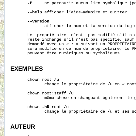
-P
     ne parcourir aucun lien symbolique (pa
--help
 afficher l’aide-mémoire et quitter

--version
              afficher le nom et la version du logic
       Le  propriétaire  n’est  pas modifié s’il n’e
       reste inchangé s’il n’est pas spécifié, sauf 
       demandé avec un « : » suivant un PROPRIÉTAIRE
       sera modifié en ce nom de propriétaire. Le PR
       peuvent être numériques ou symboliques.

EXEMPLES
       chown root /u

              change le propriétaire de /u en « root
       chown root:staff /u

              même chose en changeant également le g
       chown 
-hR
 root /u

              change le propriétaire de /u et ses so
AUTEUR