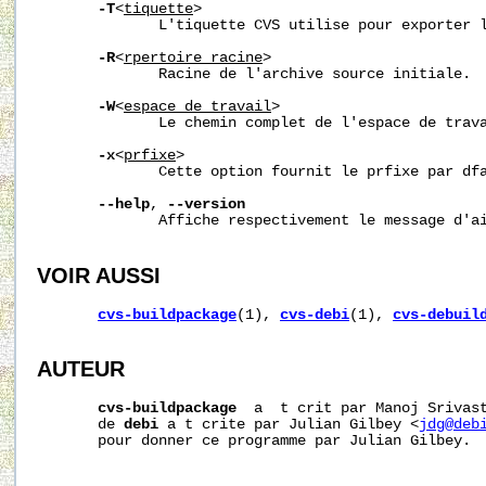
-T
<
tiquette
>

              L'tiquette CVS utilise pour exporter l
-R
<
rpertoire_racine
>

              Racine de l'archive source initiale.

-W
<
espace_de_travail
>

              Le chemin complet de l'espace de trava
-x
<
prfixe
>

              Cette option fournit le prfixe par dfa
--help
, 
--version
              Affiche respectivement le message d'ai
VOIR AUSSI
cvs-buildpackage
(1), 
cvs-debi
(1), 
cvs-debuil
AUTEUR
cvs-buildpackage
  a  t crit par Manoj Srivast
       de 
debi
 a t crite par Julian Gilbey <
jdg@deb
       pour donner ce programme par Julian Gilbey.
