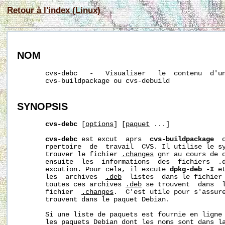
Retour à l'index (Linux)
NOM
       cvs-debc   -   Visualiser   le  contenu  d'un
       cvs-buildpackage ou cvs-debuild

SYNOPSIS
cvs-debc
 [
options
] [
paquet
 ...]

cvs-debc
 est excut  aprs  
cvs-buildpackage
  
       rpertoire  de  travail  CVS. Il utilise le s
       trouver le fichier 
.changes
 gnr au cours de c
       ensuite  les  informations  des  fichiers  .d
       excution. Pour cela, il excute 
dpkg-deb
-I
 e
       les  archives  
.deb
  listes  dans le fichier
       toutes ces archives 
.deb
 se trouvent  dans  l
       fichier  
.changes
.  C'est utile pour s'assure
       trouvent dans le paquet Debian.

       Si une liste de paquets est fournie en ligne 
       les paquets Debian dont les noms sont dans la