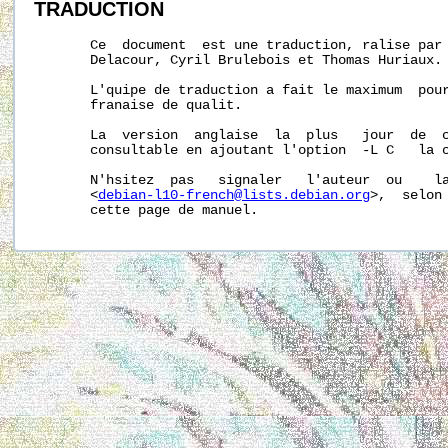
TRADUCTION
       Ce  document  est une traduction, ralise par 
       Delacour, Cyril Brulebois et Thomas Huriaux.

       L'quipe de traduction a fait le maximum  pour
       franaise de qualit.

       La  version  anglaise  la  plus   jour  de  c
       consultable en ajoutant l'option  -L C   la 
       N'hsitez  pas   signaler   l'auteur  ou    la
       <
debian-l10-french@lists.debian.org
>,  selon 