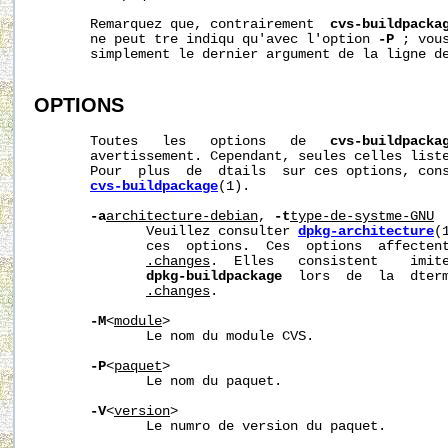
       Remarquez que, contrairement  
cvs-buildpacka
       ne peut tre indiqu qu'avec l'option 
-P
 ; vou
       simplement le dernier argument de la ligne de
OPTIONS
       Toutes   les   options   de   
cvs-buildpacka
       avertissement. Cependant, seules celles liste
       Pour  plus  de  dtails  sur ces options, cons
cvs-buildpackage
(1).

-a
architecture-debian
, 
-t
type-de-systme-GNU
              Veuillez consulter 
dpkg-architecture
(
              ces  options.  Ces  options  affectent
.changes
.  Elles   consistent    imite
dpkg-buildpackage
  lors  de  la  dterm
.changes
.

-M
<
module
>

              Le nom du module CVS.

-P
<
paquet
>

              Le nom du paquet.

-V
<
version
>

              Le numro de version du paquet.
