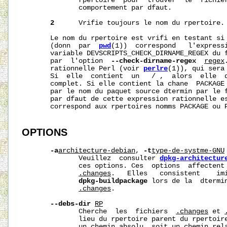
              rpertoire  pour  trouver  le  fichie
              comportement par dfaut.

2
      Vrifie toujours le nom du rpertoire.

       Le nom du rpertoire est vrifi en testant si 
       (donn  par  
pwd
(1))  correspond   l'expressi
       variable DEVSCRIPTS_CHECK_DIRNAME_REGEX du f
       par  l'option  
--check-dirname-regex
regex
       rationnelle Perl (voir 
perlre
(1)), qui sera
       Si  elle  contient  un   / ,  alors  elle  d
       complet. Si elle contient la chane  PACKAGE 
       par le nom du paquet source dtermin par le f
       par dfaut de cette expression rationnelle es
       correspond aux rpertoires nomms PACKAGE ou P
OPTIONS
-a
architecture-debian
, 
-t
type-de-systme-GNU
              Veuillez  consulter 
dpkg-architectur
              ces options. Ces  options  affectent 
.changes
.   Elles   consistent    imi
dpkg-buildpackage
 lors de la  dtermin
.changes
.

--debs-dir
RP
              Cherche  les  fichiers  
.changes
 et 
              lieu du rpertoire parent du rpertoire
              un chemin absolu, soit un chemin rela