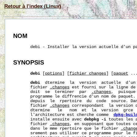
Retour à l'index (Linux)
NOM
       debi - Installer la version actuelle d'un pa
SYNOPSIS
debi
 [
options
] [
fichier_changes
] [
paquet
 ...
debi
  dtermine  la  version  actuelle  d'un 
       fichier 
.changes
 est fourni sur la ligne de 
       doit  se  terminer  par  
.changes
,  puisque
       programme le diffrencie d'un nom de paquet.
       depuis  le  rpertoire  du  code  source. Dan
       fichier 
.changes
 correspondant  la version d
       dtermine   le   nom  et  la  version  grce  
       l'architecture est cherche comme  
dpkg-buil
       installe ensuite avec 
debpkg
-i
 toutes les 
       fichier 
.changes
, en supposant que toutes c
       dans le mme rpertoire que le fichier 
.chang
       srement pas utiliser ce programme pour le f