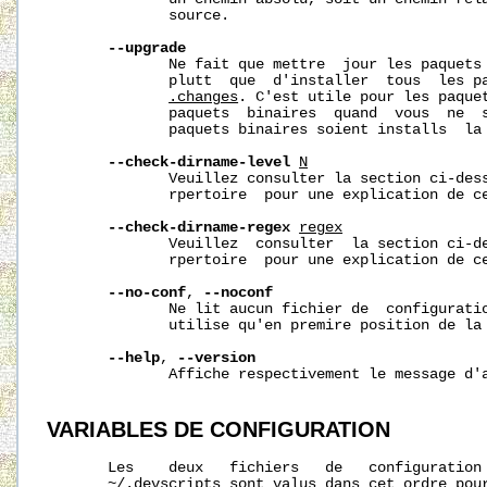
              source.

--upgrade
              Ne fait que mettre  jour les paquets 
              plutt  que  d'installer  tous  les pa
.changes
. C'est utile pour les paquet
              paquets  binaires  quand  vous  ne  s
              paquets binaires soient installs  la 
--check-dirname-level
N
              Veuillez consulter la section ci-dess
              rpertoire  pour une explication de ce
--check-dirname-regex
regex
              Veuillez  consulter  la section ci-de
              rpertoire  pour une explication de ce
--no-conf
, 
--noconf
              Ne lit aucun fichier de  configuratio
              utilise qu'en premire position de la 
--help
, 
--version
              Affiche respectivement le message d'a
VARIABLES
DE
CONFIGURATION
       Les    deux   fichiers   de   configuration
~/.devscripts
 sont valus dans cet ordre pour