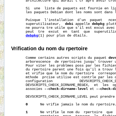
       architecture qui aurait t cr aprs avoir cros
       Si  une  liste de paquets est fournie en lig
       les paquets Debian dont les noms sont dans l
       Puisque  l'installation  d'un  paquet   nces
       superutilisateur,  
debi
 appelle 
debpkg
 plut
       ne pourra tre utile que s'il est excut avec
       peut  tre  excut  en  tant  que  superutilis
debpkg
(1) pour plus de dtails.

Vrification
du
nom
du
rpertoire
       Comme certains autres scripts du paquet 
dev
       arborescence  de rpertoires jusqu' trouver 
       Pour viter les problmes poss par les fichier
       du rpertoire parent une fois qu'il a trouv 
       et vrifie que le nom du rpertoire  correspon
       mthode  prcise utilise est contrle par les d
       configuration             DEVSCRIPTS_CHECK_D
       DEVSCRIPTS_CHECK_DIRNAME_REGEX,  et  les  op
       associes 
--check-dirname-level
 et 
--check-d
       DEVSCRIPTS_CHECK_DIRNAME_LEVEL peut prendre 
0
      Ne vrifie jamais le nom du rpertoire.
1
      Ne vrifie le nom du  rpertoire  que  