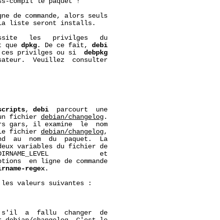
s-compil le paquet !

ne de commande, alors seuls

a liste seront installs.

site   les   privilges   du

t que 
dpkg
. De ce fait, 
debi
 ces privilges ou si  
debpkg
ateur.  Veuillez  consulter

scripts
, 
debi
  parcourt  une

un fichier 
debian/changelog
.

s gars, il examine  le  nom

le fichier 
debian/changelog
,

d  au  nom  du  paquet.  La

eux variables du fichier de

IRNAME_LEVEL             et

tions  en ligne de commande

irname-regex
.

les valeurs suivantes :



s'il  a  fallu  changer  de
