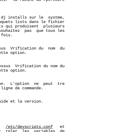
dj installs sur le  systme,

quets lists dans le fichier

s qui produisent  plusieurs

ouhaitez  pas  que tous les

fois.

us  Vrification du  nom  du

tte option.

ssus  Vrification du nom du

tte option.

n.  L'option  ne  peut  tre

ligne de commande.

ide et la version.

   
/etc/devscripts.conf
   et

  rgler  les  variables  de
