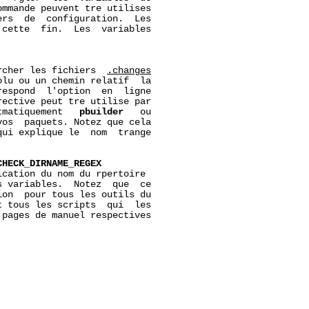
mmande peuvent tre utilises

rs  de  configuration.  Les

cette  fin.  Les  variables

rcher les fichiers  
.changes
lu ou un chemin relatif  la

espond  l'option  en  ligne

rective peut tre utilise par

tmatiquement   
pbuilder
   ou

os  paquets. Notez que cela

qui explique le  nom  trange

CHECK_DIRNAME_REGEX
cation du nom du rpertoire

 variables.  Notez  que  ce

on  pour tous les outils du

 tous les scripts  qui  les

pages de manuel respectives
