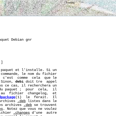
Loading
quet Debian gnr

]

paquet et l'installe. Si un

commande, le nom du fichier

  c'est  comme  cela  que le

 Sinon, 
debi
 doit tre  appel

s ce cas, il recherchera un

u paquet ;  pour  cela,  il

au  fichier  changelog,  et

dpackage
(1)  le  ferait.  Il

archives 
.deb
 listes dans le

es archives 
.deb
 se trouvent

es
. Notez que vous ne voulez

ichier 
.changes
 d'une  autre
