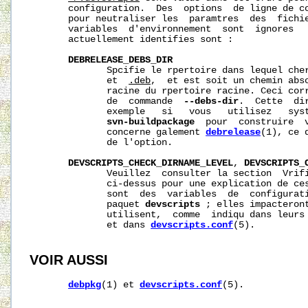
       configuration.  Des  options  de ligne de co
       pour neutraliser les  paramtres  des  fichie
       variables  d'environnement  sont  ignores   
       actuellement identifies sont :

DEBRELEASE_DEBS_DIR
              Spcifie le rpertoire dans lequel che
              et  
.deb
,  et est soit un chemin abso
              racine du rpertoire racine. Ceci corr
              de  commande  
--debs-dir
.  Cette  di
              exemple   si   vous   utilisez   sys
svn-buildpackage
  pour  construire  v
              concerne galement 
debrelease
(1), ce 
              de l'option.

DEVSCRIPTS_CHECK_DIRNAME_LEVEL
, 
DEVSCRIPTS_
              Veuillez  consulter la section  Vrifi
              ci-dessus pour une explication de ces
              sont  des  variables  de  configurati
              paquet 
devscripts
 ; elles impacteront
              utilisent,  comme  indiqu dans leurs 
              et dans 
devscripts.conf
(5).

VOIR AUSSI
debpkg
(1) et 
devscripts.conf
(5).
