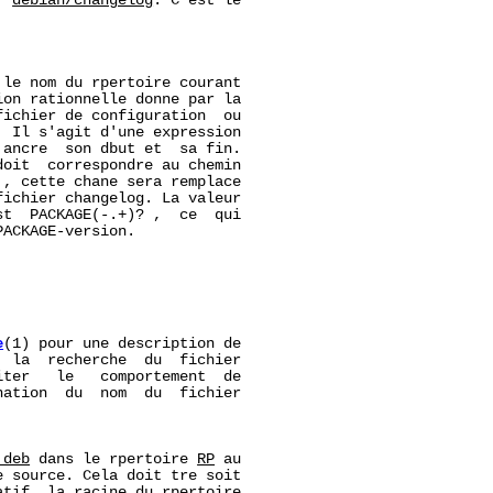
r 
debian/changelog
. C'est le

le nom du rpertoire courant

on rationnelle donne par la

ichier de configuration  ou

. Il s'agit d'une expression

 ancre  son dbut et  sa fin.

oit  correspondre au chemin

, cette chane sera remplace

ichier changelog. La valeur

t  PACKAGE(-.+)? ,  ce  qui

ACKAGE-version.

e
(1) pour une description de

 la  recherche  du  fichier

ter   le   comportement  de

ation  du  nom  du  fichier

.deb
 dans le rpertoire 
RP
 au

 source. Cela doit tre soit

tif  la racine du rpertoire
