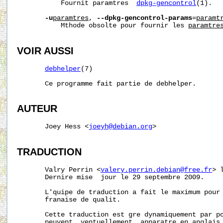
           Fournit paramtres  
dpkg-gencontrol
(1).

-u
paramtres
, 
--dpkg-gencontrol-params
=
paramt
           Mthode obsolte pour fournir les 
paramtre
VOIR AUSSI
debhelper
(7)

       Ce programme fait partie de debhelper.

AUTEUR
       Joey Hess <
joeyh@debian.org
>

TRADUCTION
       Valry Perrin <
valery.perrin.debian@free.fr
> 
       Dernire mise  jour le 29 septembre 2009.

       L'quipe de traduction a fait le maximum pour 
       franaise de qualit.

       Cette traduction est gre dynamiquement par po
       peuvent, ventuellement, apparatre en anglais.