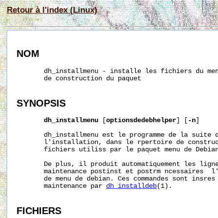
Retour à l'index (Linux)
NOM
       dh_installmenu - installe les fichiers du men
       de construction du paquet

SYNOPSIS
dh_installmenu
 [
optionsdedebhelper
] [
-n
]

       dh_installmenu est le programme de la suite d
       l'installation, dans le rpertoire de construc
       fichiers utiliss par le paquet menu de Debian
       De plus, il produit automatiquement les ligne
       maintenance postinst et postrm ncessaires  l'
       de menu de debian. Ces commandes sont insres 
       maintenance par 
dh_installdeb
(1).

FICHIERS