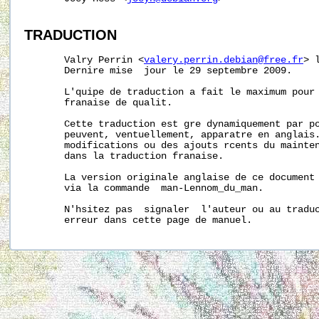
TRADUCTION
       Valry Perrin <
valery.perrin.debian@free.fr
> 
       Dernire mise  jour le 29 septembre 2009.

       L'quipe de traduction a fait le maximum pour 
       franaise de qualit.

       Cette traduction est gre dynamiquement par po
       peuvent, ventuellement, apparatre en anglais.
       modifications ou des ajouts rcents du mainten
       dans la traduction franaise.

       La version originale anglaise de ce document 
       via la commande  man-Lennom_du_man.

       N'hsitez pas  signaler  l'auteur ou au traduc