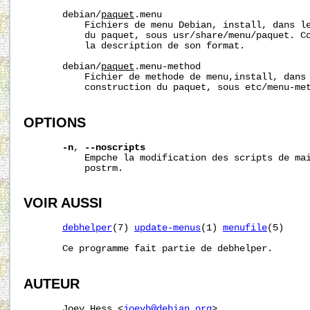
       debian/
paquet
.menu

           Fichiers de menu Debian, install, dans le
           du paquet, sous usr/share/menu/paquet. C
           la description de son format.

       debian/
paquet
.menu-method

           Fichier de methode de menu,install, dans 
           construction du paquet, sous etc/menu-me
OPTIONS
-n
, 
--noscripts
           Empche la modification des scripts de mai
           postrm.

VOIR AUSSI
debhelper
(7) 
update-menus
(1) 
menufile
(5)

       Ce programme fait partie de debhelper.

AUTEUR
       Joey Hess <
joeyh@debian.org
>
